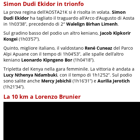
Simon Dudi Ekidor in trionfo
La prova regina dell’AOSTA21K si è risolta in volata.
Simon
Dudi Ekidor
ha tagliato il traguardo all’Arco d’Augusto di Aosta
in 1h03’38”, precedendo di 2″
Walelign Birhan Limenh
.
Sul gradino basso del podio un altro keniano,
Jacob Kipkorir
Kosgei
(1h03’57”).
Quinto, migliore italiano, il valdostano
René Cuneaz
del Parco
Alpi Apuane con il tempo di 1h04’53”, alle spalle dell’altro
keniano
Leonardo Kipngeno Bor
(1h04’18”).
Tripletta del Kenya nella gara femminile. La vittoria è andata a
Lucy Nthenya Ndambuki
, con il tempo di 1h12’52”. Sul podio
sono salite anche
Mercy Jebichii
(1h16’31”) e
Aurilia Jerotich
(1h21’34”).
La 10 km a Lorenzo Brunier