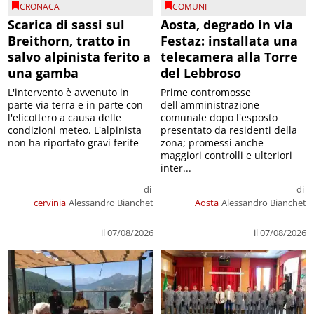
CRONACA
COMUNI
Scarica di sassi sul
Aosta, degrado in via
Breithorn, tratto in
Festaz: installata una
salvo alpinista ferito a
telecamera alla Torre
una gamba
del Lebbroso
L'intervento è avvenuto in
Prime contromosse
parte via terra e in parte con
dell'amministrazione
l'elicottero a causa delle
comunale dopo l'esposto
condizioni meteo. L'alpinista
presentato da residenti della
non ha riportato gravi ferite
zona; promessi anche
maggiori controlli e ulteriori
inter...
di
di
cervinia
Alessandro Bianchet
Aosta
Alessandro Bianchet
il 07/08/2026
il 07/08/2026