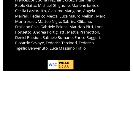
Francesconi, Sofia Fregnani, Giorgia Gambino,
Paolo Gatto, Michael Ghignone, Marlène Jorrioz,
Cecilia Lazzarotto, Giacomo Mangano, Angela
Marrelli, Federico Mecca, Luca Mauro Melloni, Marc
Montrosset, Matteo Nigra, Sabrina Olibano,
Emiliano Pala, Gabriele Peloso, Maurizio Pitti, Loris
Ponsetto, Andrea Portigliatti, Mattia Pramotton,
Deniel Pession, Raffaele Romano, Enrico Ruggeri,
Riccardo Savoye, Federica Tercinod, Federico
Tigellio Benvenuto, Luca Massimo Trifilò