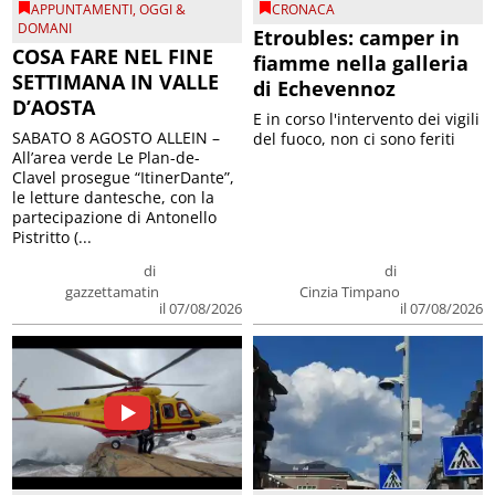
APPUNTAMENTI
,
OGGI &
CRONACA
DOMANI
Etroubles: camper in
COSA FARE NEL FINE
fiamme nella galleria
SETTIMANA IN VALLE
di Echevennoz
D’AOSTA
E in corso l'intervento dei vigili
SABATO 8 AGOSTO ALLEIN –
del fuoco, non ci sono feriti
All’area verde Le Plan-de-
Clavel prosegue “ItinerDante”,
le letture dantesche, con la
partecipazione di Antonello
Pistritto (...
di
di
gazzettamatin
Cinzia Timpano
il 07/08/2026
il 07/08/2026