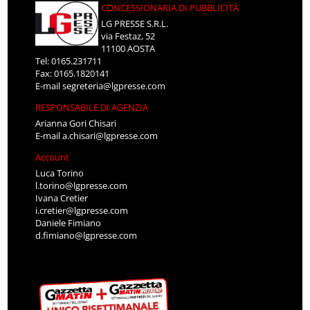
CONCESSIONARIA DI PUBBLICITÀ
LG PRESSE S.R.L.
via Festaz, 52
11100 AOSTA
Tel: 0165.231711
Fax: 0165.1820141
E-mail
segreteria@lgpresse.com
RESPONSABILE DI AGENZIA
Arianna Gori Chisari
E-mail
a.chisari@lgpresse.com
Account
Luca Torino
l.torino@lgpresse.com
Ivana Cretier
i.cretier@lgpresse.com
Daniele Fimiano
d.fimiano@lgpresse.com