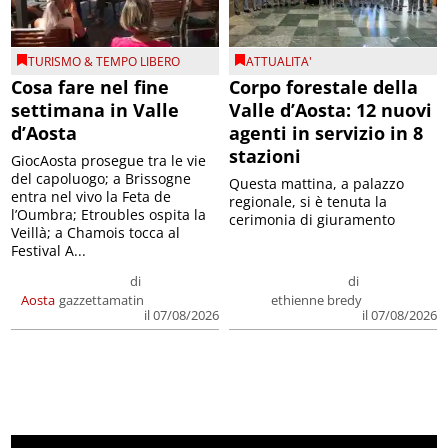
TURISMO & TEMPO LIBERO
ATTUALITA'
Cosa fare nel fine
Corpo forestale della
settimana in Valle
Valle d’Aosta: 12 nuovi
d’Aosta
agenti in servizio in 8
stazioni
GiocAosta prosegue tra le vie
del capoluogo; a Brissogne
Questa mattina, a palazzo
entra nel vivo la Feta de
regionale, si è tenuta la
l’Oumbra; Etroubles ospita la
cerimonia di giuramento
Veillà; a Chamois tocca al
Festival A...
di
di
Aosta
gazzettamatin
ethienne bredy
il 07/08/2026
il 07/08/2026