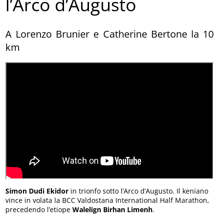
l’Arco d’Augusto
A Lorenzo Brunier e Catherine Bertone la 10
km
Simon Dudi Ekidor
in trionfo sotto l’Arco d’Augusto. Il keniano
vince in volata la BCC Valdostana International Half Marathon,
precedendo l’etiope
Walelign Birhan Limenh
.