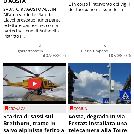
D’AOSTA
E in corso l'intervento dei vigili
SABATO 8 AGOSTO ALLEIN –
del fuoco, non ci sono feriti
All’area verde Le Plan-de-
Clavel prosegue “ItinerDante”,
le letture dantesche, con la
partecipazione di Antonello
Pistritto (...
di
di
gazzettamatin
Cinzia Timpano
il 07/08/2026
il 07/08/2026
CRONACA
COMUNI
Scarica di sassi sul
Aosta, degrado in via
Breithorn, tratto in
Festaz: installata una
salvo alpinista ferito a
telecamera alla Torre