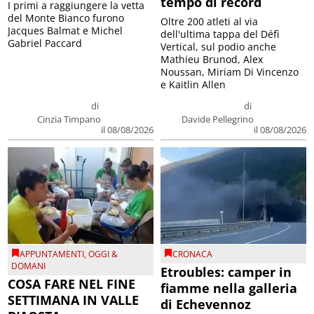
tempo di record
I primi a raggiungere la vetta
del Monte Bianco furono
Oltre 200 atleti al via
Jacques Balmat e Michel
dell'ultima tappa del Défì
Gabriel Paccard
Vertical, sul podio anche
Mathieu Brunod, Alex
Noussan, Miriam Di Vincenzo
e Kaitlin Allen
di
di
Cinzia Timpano
Davide Pellegrino
il 08/08/2026
il 08/08/2026
APPUNTAMENTI
,
OGGI &
CRONACA
DOMANI
Etroubles: camper in
COSA FARE NEL FINE
fiamme nella galleria
SETTIMANA IN VALLE
di Echevennoz