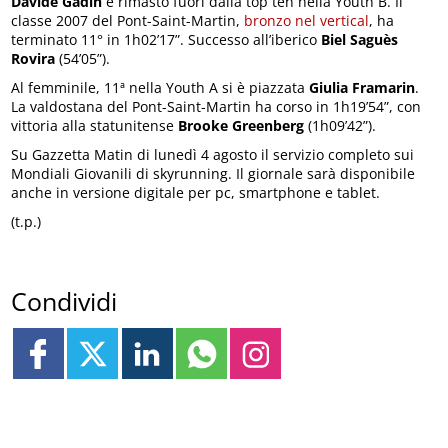
Davide Gadin
è rimasto fuori dalla top ten nella Youth B. Il
classe 2007 del Pont-Saint-Martin,
bronzo nel vertical
, ha
terminato 11° in 1h02’17”. Successo all’iberico
Biel Saguès
Rovira
(54’05”).
Al femminile, 11ª nella Youth A si è piazzata
Giulia Framarin
.
La valdostana del Pont-Saint-Martin ha corso in 1h19’54”, con
vittoria alla statunitense
Brooke Greenberg
(1h09’42”).
Su Gazzetta Matin di lunedì 4 agosto il servizio completo sui
Mondiali Giovanili di skyrunning. Il giornale sarà disponibile
anche in versione digitale per pc, smartphone e tablet.
(t.p.)
Condividi