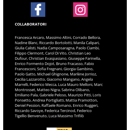
COLLABORATORI
Francesca Arcaro, Massimo Altini, Corrado Bellora,
Nadine Blanc, Riccardo Bortolotti, Manila Calipari,
Giulia Calisti, Nadia Camposaragna, Paolo Ciambi,
Filippo Clermont, Carol Di Vito, Christian Leo
Dufour, Christian Evaspasiano, Giuseppe Farinella,
Enrico Formento Dojot, Bruno Fracasso, Fabio
Francesconi, Sofia Fregnani, Giorgia Gambino,
Paolo Gatto, Michael Ghignone, Marlène Jorrioz,
Cecilia Lazzarotto, Giacomo Mangano, Angela
Marrelli, Federico Mecca, Luca Mauro Melloni, Marc
Montrosset, Matteo Nigra, Sabrina Olibano,
Emiliano Pala, Gabriele Peloso, Maurizio Pitti, Loris
Ponsetto, Andrea Portigliatti, Mattia Pramotton,
Deniel Pession, Raffaele Romano, Enrico Ruggeri,
Riccardo Savoye, Federica Tercinod, Federico
Tigellio Benvenuto, Luca Massimo Trifilò