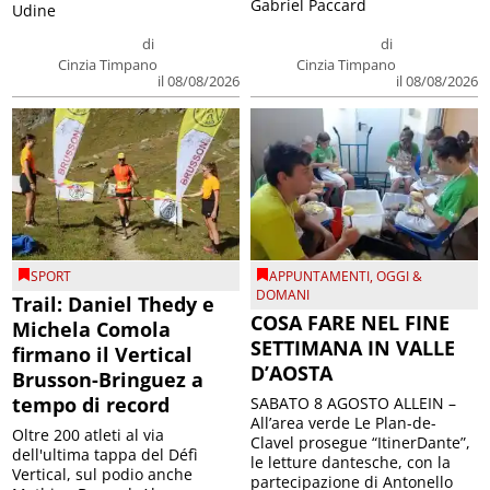
Gabriel Paccard
Udine
di
di
Cinzia Timpano
Cinzia Timpano
il 08/08/2026
il 08/08/2026
SPORT
APPUNTAMENTI
,
OGGI &
DOMANI
Trail: Daniel Thedy e
COSA FARE NEL FINE
Michela Comola
SETTIMANA IN VALLE
firmano il Vertical
D’AOSTA
Brusson-Bringuez a
tempo di record
SABATO 8 AGOSTO ALLEIN –
All’area verde Le Plan-de-
Oltre 200 atleti al via
Clavel prosegue “ItinerDante”,
dell'ultima tappa del Défì
le letture dantesche, con la
Vertical, sul podio anche
partecipazione di Antonello