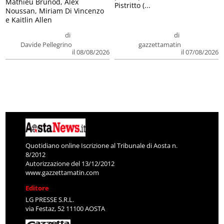
Mathieu Brunod, Alex
Pistritto (...
Noussan, Miriam Di Vincenzo
e Kaitlin Allen
di
di
Davide Pellegrino
gazzettamatin
il 08/08/2026
il 07/08/2026
Quotidiano online Iscrizione al Tribunale di Aosta n.
8/2012
Autorizzazione del 13/12/2012
www.gazzettamatin.com
Editore
LG PRESSE S.R.L.
via Festaz, 52 11100 AOSTA