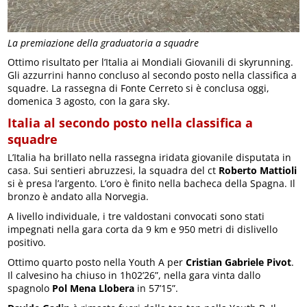
La premiazione della graduatoria a squadre
Ottimo risultato per l’Italia ai Mondiali Giovanili di skyrunning.
Gli azzurrini hanno concluso al secondo posto nella classifica a
squadre. La rassegna di Fonte Cerreto si è conclusa oggi,
domenica 3 agosto, con la gara sky.
Italia al secondo posto nella classifica a
squadre
L’Italia ha brillato nella rassegna iridata giovanile disputata in
casa. Sui sentieri abruzzesi, la squadra del ct
Roberto Mattioli
si è presa l’argento. L’oro è finito nella bacheca della Spagna. Il
bronzo è andato alla Norvegia.
A livello individuale, i tre valdostani convocati sono stati
impegnati nella gara corta da 9 km e 950 metri di dislivello
positivo.
Ottimo quarto posto nella Youth A per
Cristian Gabriele Pivot
.
Il calvesino ha chiuso in 1h02’26”, nella gara vinta dallo
spagnolo
Pol Mena Llobera
in 57’15”.