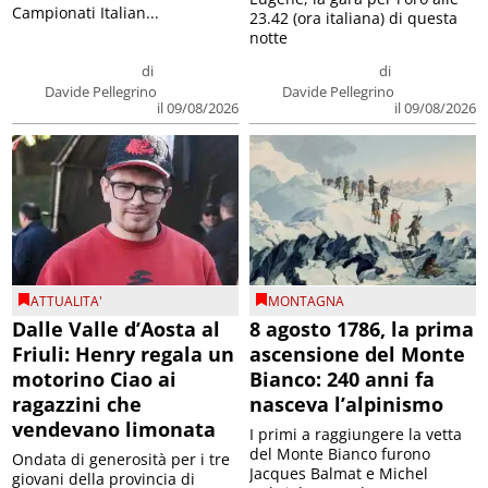
Campionati Italian...
23.42 (ora italiana) di questa
notte
di
di
Davide Pellegrino
Davide Pellegrino
il 09/08/2026
il 09/08/2026
ATTUALITA'
MONTAGNA
Dalle Valle d’Aosta al
8 agosto 1786, la prima
Friuli: Henry regala un
ascensione del Monte
motorino Ciao ai
Bianco: 240 anni fa
ragazzini che
nasceva l’alpinismo
vendevano limonata
I primi a raggiungere la vetta
del Monte Bianco furono
Ondata di generosità per i tre
Jacques Balmat e Michel
giovani della provincia di