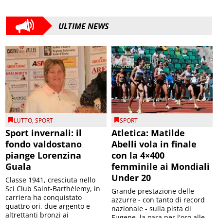
ULTIME NEWS
LUTTO
,
SPORT
SPORT
Sport invernali: il
Atletica: Matilde
fondo valdostano
Abelli vola in finale
piange Lorenzina
con la 4×400
Guala
femminile ai Mondiali
Under 20
Classe 1941, cresciuta nello
Sci Club Saint-Barthélemy, in
Grande prestazione delle
carriera ha conquistato
azzurre - con tanto di record
quattro ori, due argento e
nazionale - sulla pista di
altrettanti bronzi ai
Eugene, la gara per l'oro alle