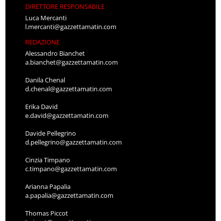
DIRETTORE RESPONSABILE
Luca Mercanti
l.mercanti@gazzettamatin.com
REDAZIONE
Alessandro Bianchet
a.bianchet@gazzettamatin.com
Danila Chenal
d.chenal@gazzettamatin.com
Erika David
e.david@gazzettamatin.com
Davide Pellegrino
d.pellegrino@gazzettamatin.com
Cinzia Timpano
c.timpano@gazzettamatin.com
Arianna Papalia
a.papalia@gazzettamatin.com
Thomas Piccot