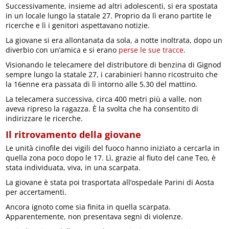
Successivamente, insieme ad altri adolescenti, si era spostata
in un locale lungo la statale 27. Proprio da lì erano partite le
ricerche e lì i genitori aspettavano notizie.
La giovane si era allontanata da sola, a notte inoltrata, dopo un
diverbio con un’amica e si erano
perse le sue tracce
.
Visionando le telecamere del distributore di benzina di Gignod
sempre lungo la statale 27, i carabinieri hanno ricostruito che
la 16enne era passata di lì intorno alle 5.30 del mattino.
La telecamera successiva, circa 400 metri più a valle, non
aveva ripreso la ragazza. È la svolta che ha consentito di
indirizzare le ricerche.
Il ritrovamento della giovane
Le unità cinofile dei vigili del fuoco hanno iniziato a cercarla in
quella zona poco dopo le 17. Lì, grazie al fiuto del cane Teo, è
stata individuata, viva, in una scarpata.
La giovane è stata poi trasportata all’ospedale Parini di Aosta
per accertamenti.
Ancora ignoto come sia finita in quella scarpata.
Apparentemente, non presentava segni di violenze.