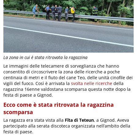
La zona in cui è stata ritrovata la ragazzina
Le immagini delle telecamere di sorveglianza che hanno
consentito di circoscrivere la zona delle ricerche a poche
centinaia di metri e il fiuto del cane Teo, delle unità cinofile dei
vigili del fuoco. Così è arrivata la
svolta nelle ricerche
della
ragazzina 16enne valdostana scomparsa questa notte dopo la
festa di paese a Gignod.
Ecco come è stata ritrovata la ragazzina
scomparsa
La ragazza era stata vista alla
Fîta di Teteun
, a Gignod. Aveva
partecipato alla serata discoteca organizzata nell’ambito della
festa di paese.