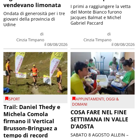
vendevano limonata
I primi a raggiungere la vetta
del Monte Bianco furono
Ondata di generosità per i tre
Jacques Balmat e Michel
giovani della provincia di
Gabriel Paccard
Udine
di
di
Cinzia Timpano
Cinzia Timpano
il 08/08/2026
il 08/08/2026
SPORT
APPUNTAMENTI
,
OGGI &
DOMANI
Trail: Daniel Thedy e
COSA FARE NEL FINE
Michela Comola
SETTIMANA IN VALLE
firmano il Vertical
D’AOSTA
Brusson-Bringuez a
tempo di record
SABATO 8 AGOSTO ALLEIN –