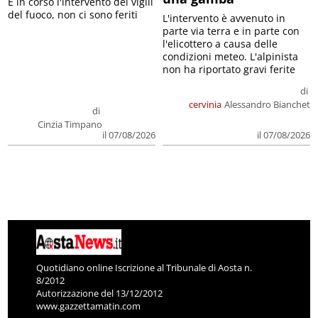
E in corso l'intervento dei vigili
del fuoco, non ci sono feriti
L'intervento è avvenuto in
parte via terra e in parte con
l'elicottero a causa delle
condizioni meteo. L'alpinista
non ha riportato gravi ferite
di
cervinia
Alessandro Bianchet
di
Cinzia Timpano
il 07/08/2026
il 07/08/2026
Quotidiano online Iscrizione al Tribunale di Aosta n.
8/2012
Autorizzazione del 13/12/2012
www.gazzettamatin.com