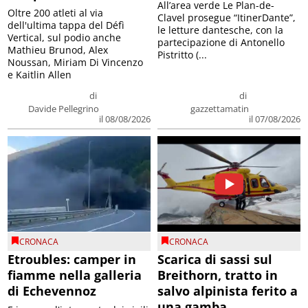
All’area verde Le Plan-de-
Oltre 200 atleti al via
Clavel prosegue “ItinerDante”,
dell'ultima tappa del Défì
le letture dantesche, con la
Vertical, sul podio anche
partecipazione di Antonello
Mathieu Brunod, Alex
Pistritto (...
Noussan, Miriam Di Vincenzo
e Kaitlin Allen
di
di
Davide Pellegrino
gazzettamatin
il 08/08/2026
il 07/08/2026
CRONACA
CRONACA
Etroubles: camper in
Scarica di sassi sul
fiamme nella galleria
Breithorn, tratto in
di Echevennoz
salvo alpinista ferito a
una gamba