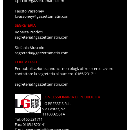
t.piccot@gazzettamatin.com
Fausto Vassoney
f.vassoney@gazzettamatin.com
SEGRETERIA
Roberta Prodoti
segreteria@gazzettamatin.com
Stefania Muscolo
segreteria@gazzettamatin.com
CONTATTACI
Per pubblicazione annunci, necrologi, offro e cerco lavoro,
contattare la segreteria al numero: 0165/231711
segreteria@gazzettamatin.com
CONCESSIONARIA DI PUBBLICITÀ
LG PRESSE S.R.L.
via Festaz, 52
11100 AOSTA
Tel: 0165.231711
Fax: 0165.1820141
E-mail
segreteria@lgpresse.com