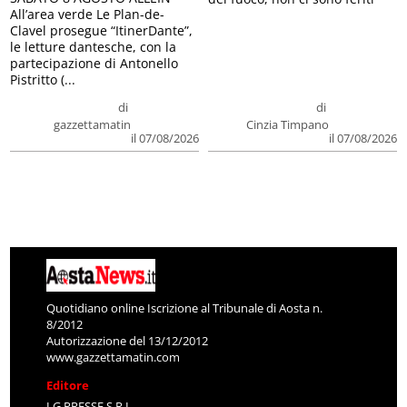
All’area verde Le Plan-de-
Clavel prosegue “ItinerDante”,
le letture dantesche, con la
partecipazione di Antonello
Pistritto (...
di
di
gazzettamatin
Cinzia Timpano
il 07/08/2026
il 07/08/2026
Quotidiano online Iscrizione al Tribunale di Aosta n.
8/2012
Autorizzazione del 13/12/2012
www.gazzettamatin.com
Editore
LG PRESSE S.R.L.