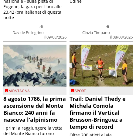
nazionale - sulla pista di
Udine
Eugene, la gara per l'oro alle
23.42 (ora italiana) di questa
notte
di
di
Davide Pellegrino
Cinzia Timpano
il 09/08/2026
il 08/08/2026
MONTAGNA
SPORT
8 agosto 1786, la prima
Trail: Daniel Thedy e
ascensione del Monte
Michela Comola
Bianco: 240 anni fa
firmano il Vertical
nasceva l’alpinismo
Brusson-Bringuez a
tempo di record
I primi a raggiungere la vetta
del Monte Bianco furono
Oltre 200 atleti al via