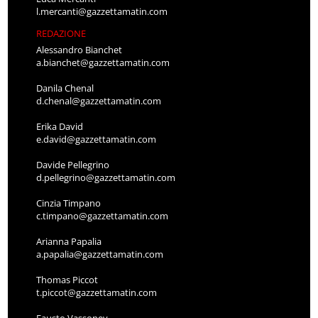
l.mercanti@gazzettamatin.com
REDAZIONE
Alessandro Bianchet
a.bianchet@gazzettamatin.com
Danila Chenal
d.chenal@gazzettamatin.com
Erika David
e.david@gazzettamatin.com
Davide Pellegrino
d.pellegrino@gazzettamatin.com
Cinzia Timpano
c.timpano@gazzettamatin.com
Arianna Papalia
a.papalia@gazzettamatin.com
Thomas Piccot
t.piccot@gazzettamatin.com
Fausto Vassoney