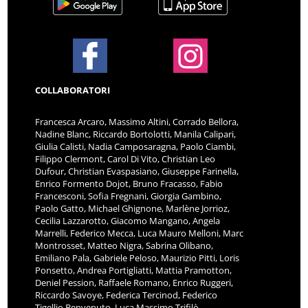
COLLABORATORI
Francesca Arcaro, Massimo Altini, Corrado Bellora,
Nadine Blanc, Riccardo Bortolotti, Manila Calipari,
Giulia Calisti, Nadia Camposaragna, Paolo Ciambi,
Filippo Clermont, Carol Di Vito, Christian Leo
Dufour, Christian Evaspasiano, Giuseppe Farinella,
Enrico Formento Dojot, Bruno Fracasso, Fabio
Francesconi, Sofia Fregnani, Giorgia Gambino,
Paolo Gatto, Michael Ghignone, Marlène Jorrioz,
Cecilia Lazzarotto, Giacomo Mangano, Angela
Marrelli, Federico Mecca, Luca Mauro Melloni, Marc
Montrosset, Matteo Nigra, Sabrina Olibano,
Emiliano Pala, Gabriele Peloso, Maurizio Pitti, Loris
Ponsetto, Andrea Portigliatti, Mattia Pramotton,
Deniel Pession, Raffaele Romano, Enrico Ruggeri,
Riccardo Savoye, Federica Tercinod, Federico
Tigellio Benvenuto, Luca Massimo Trifilò