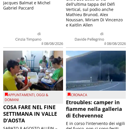
Jacques Balmat e Michel
dell'ultima tappa del Défì
Gabriel Paccard
Vertical, sul podio anche
Mathieu Brunod, Alex
Noussan, Miriam Di Vincenzo
e Kaitlin Allen
di
di
Cinzia Timpano
Davide Pellegrino
il 08/08/2026
il 08/08/2026
APPUNTAMENTI
,
OGGI &
CRONACA
DOMANI
Etroubles: camper in
COSA FARE NEL FINE
fiamme nella galleria
SETTIMANA IN VALLE
di Echevennoz
D’AOSTA
E in corso l'intervento dei vigili
SABATO 8 AGOSTO ALLEIN –
del fuoco, non ci sono feriti