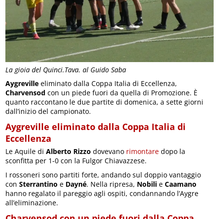
La gioia del Quinci.Tava. al Guido Saba
Aygreville
eliminato dalla Coppa Italia di Eccellenza,
Charvensod
con un piede fuori da quella di Promozione. È
quanto raccontano le due partite di domenica, a sette giorni
dall’inizio del campionato.
Aygreville eliminato dalla Coppa Italia di
Eccellenza
Le Aquile di
Alberto Rizzo
dovevano
rimontare
dopo la
sconfitta per 1-0 con la Fulgor Chiavazzese.
I rossoneri sono partiti forte, andando sul doppio vantaggio
con
Sterrantino
e
Dayné
. Nella ripresa,
Nobili
e
Caamano
hanno regalato il pareggio agli ospiti, condannando l’Aygre
all’eliminazione.
Charvensod con un piede fuori dalla Coppa