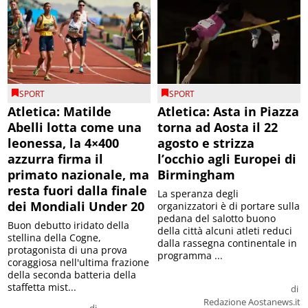
SPORT
SPORT
Atletica: Matilde
Atletica: Asta in Piazza
Abelli lotta come una
torna ad Aosta il 22
leonessa, la 4×400
agosto e strizza
azzurra firma il
l’occhio agli Europei di
primato nazionale, ma
Birmingham
resta fuori dalla finale
La speranza degli
dei Mondiali Under 20
organizzatori è di portare sulla
pedana del salotto buono
Buon debutto iridato della
della città alcuni atleti reduci
stellina della Cogne,
dalla rassegna continentale in
protagonista di una prova
programma ...
coraggiosa nell'ultima frazione
della seconda batteria della
staffetta mist...
di
Redazione Aostanews.it