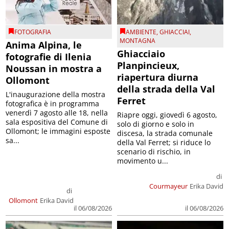
FOTOGRAFIA
AMBIENTE
,
GHIACCIAI
,
MONTAGNA
Anima Alpina, le
Ghiacciaio
fotografie di Ilenia
Planpincieux,
Noussan in mostra a
riapertura diurna
Ollomont
della strada della Val
L'inaugurazione della mostra
Ferret
fotografica è in programma
venerdì 7 agosto alle 18, nella
Riapre oggi, giovedì 6 agosto,
sala espositiva del Comune di
solo di giorno e solo in
Ollomont; le immagini esposte
discesa, la strada comunale
sa...
della Val Ferret; si riduce lo
scenario di rischio, in
movimento u...
di
Courmayeur
Erika David
di
Ollomont
Erika David
il 06/08/2026
il 06/08/2026