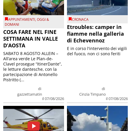
APPUNTAMENTI
,
OGGI &
CRONACA
DOMANI
Etroubles: camper in
COSA FARE NEL FINE
fiamme nella galleria
SETTIMANA IN VALLE
di Echevennoz
D’AOSTA
E in corso l'intervento dei vigili
SABATO 8 AGOSTO ALLEIN –
del fuoco, non ci sono feriti
All’area verde Le Plan-de-
Clavel prosegue “ItinerDante”,
le letture dantesche, con la
partecipazione di Antonello
Pistritto (...
di
di
gazzettamatin
Cinzia Timpano
il 07/08/2026
il 07/08/2026