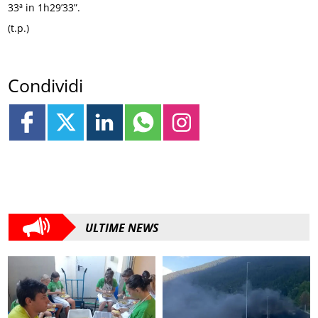
33ª in 1h29’33”.
(t.p.)
Condividi
ULTIME NEWS