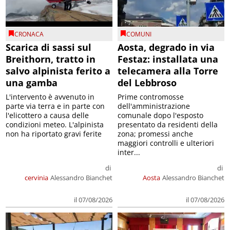
CRONACA
COMUNI
Scarica di sassi sul
Aosta, degrado in via
Breithorn, tratto in
Festaz: installata una
salvo alpinista ferito a
telecamera alla Torre
una gamba
del Lebbroso
L'intervento è avvenuto in
Prime contromosse
parte via terra e in parte con
dell'amministrazione
l'elicottero a causa delle
comunale dopo l'esposto
condizioni meteo. L'alpinista
presentato da residenti della
non ha riportato gravi ferite
zona; promessi anche
maggiori controlli e ulteriori
inter...
di
di
cervinia
Alessandro Bianchet
Aosta
Alessandro Bianchet
il 07/08/2026
il 07/08/2026