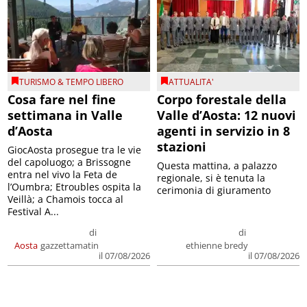
TURISMO & TEMPO LIBERO
ATTUALITA'
Cosa fare nel fine
Corpo forestale della
settimana in Valle
Valle d’Aosta: 12 nuovi
d’Aosta
agenti in servizio in 8
stazioni
GiocAosta prosegue tra le vie
del capoluogo; a Brissogne
Questa mattina, a palazzo
entra nel vivo la Feta de
regionale, si è tenuta la
l’Oumbra; Etroubles ospita la
cerimonia di giuramento
Veillà; a Chamois tocca al
Festival A...
di
di
Aosta
gazzettamatin
ethienne bredy
il 07/08/2026
il 07/08/2026