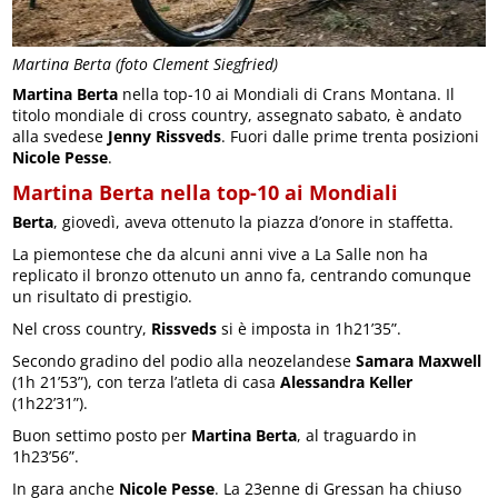
Martina Berta (foto Clement Siegfried)
Martina Berta
nella top-10 ai Mondiali di Crans Montana. Il
titolo mondiale di cross country, assegnato sabato, è andato
alla svedese
Jenny Rissveds
. Fuori dalle prime trenta posizioni
Nicole Pesse
.
Martina Berta nella top-10 ai Mondiali
Berta
, giovedì, aveva ottenuto la piazza d’onore in staffetta.
La piemontese che da alcuni anni vive a La Salle non ha
replicato il bronzo ottenuto un anno fa, centrando comunque
un risultato di prestigio.
Nel cross country,
Rissveds
si è imposta in 1h21’35”.
Secondo gradino del podio alla neozelandese
Samara Maxwell
(1h 21’53”), con terza l’atleta di casa
Alessandra Keller
(1h22’31”).
Buon settimo posto per
Martina Berta
, al traguardo in
1h23’56”.
In gara anche
Nicole Pesse
. La 23enne di Gressan ha chiuso