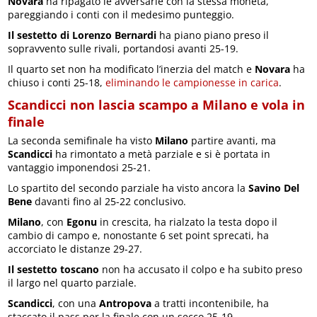
Novara
ha ripagato le avversarie con la stessa moneta,
pareggiando i conti con il medesimo punteggio.
Il sestetto di Lorenzo Bernardi
ha piano piano preso il
sopravvento sulle rivali, portandosi avanti 25-19.
Il quarto set non ha modificato l’inerzia del match e
Novara
ha
chiuso i conti 25-18,
eliminando le campionesse in carica
.
Scandicci non lascia scampo a Milano e vola in
finale
La seconda semifinale ha visto
Milano
partire avanti, ma
Scandicci
ha rimontato a metà parziale e si è portata in
vantaggio imponendosi 25-21.
Lo spartito del secondo parziale ha visto ancora la
Savino Del
Bene
davanti fino al 25-22 conclusivo.
Milano
, con
Egonu
in crescita, ha rialzato la testa dopo il
cambio di campo e, nonostante 6 set point sprecati, ha
accorciato le distanze 29-27.
Il sestetto toscano
non ha accusato il colpo e ha subito preso
il largo nel quarto parziale.
Scandicci
, con una
Antropova
a tratti incontenibile, ha
staccato il pass per la finale con un secco 25-19.