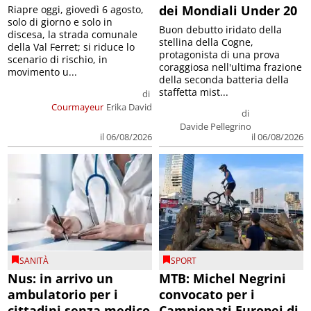
dei Mondiali Under 20
Riapre oggi, giovedì 6 agosto,
solo di giorno e solo in
Buon debutto iridato della
discesa, la strada comunale
stellina della Cogne,
della Val Ferret; si riduce lo
protagonista di una prova
scenario di rischio, in
coraggiosa nell'ultima frazione
movimento u...
della seconda batteria della
staffetta mist...
di
Courmayeur
Erika David
di
Davide Pellegrino
il 06/08/2026
il 06/08/2026
SANITÀ
SPORT
Nus: in arrivo un
MTB: Michel Negrini
ambulatorio per i
convocato per i
cittadini senza medico
Campionati Europei di