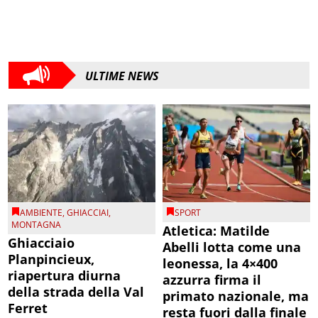
ULTIME NEWS
AMBIENTE
,
GHIACCIAI
,
SPORT
MONTAGNA
Atletica: Matilde
Ghiacciaio
Abelli lotta come una
Planpincieux,
leonessa, la 4×400
riapertura diurna
azzurra firma il
della strada della Val
primato nazionale, ma
Ferret
resta fuori dalla finale