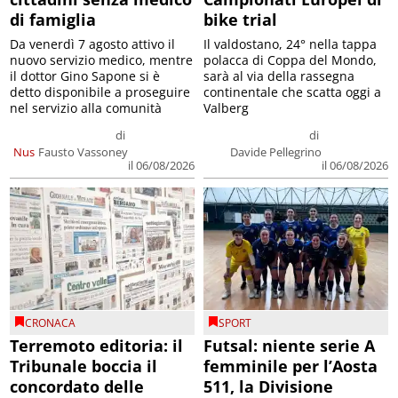
di famiglia
bike trial
Da venerdì 7 agosto attivo il
Il valdostano, 24° nella tappa
nuovo servizio medico, mentre
polacca di Coppa del Mondo,
il dottor Gino Sapone si è
sarà al via della rassegna
detto disponibile a proseguire
continentale che scatta oggi a
nel servizio alla comunità
Valberg
di
di
Nus
Fausto Vassoney
Davide Pellegrino
il 06/08/2026
il 06/08/2026
CRONACA
SPORT
Terremoto editoria: il
Futsal: niente serie A
Tribunale boccia il
femminile per l’Aosta
concordato delle
511, la Divisione