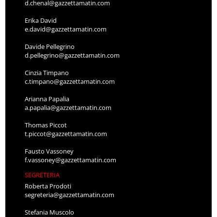
d.chenal@gazzettamatin.com
Erika David
e.david@gazzettamatin.com
Davide Pellegrino
d.pellegrino@gazzettamatin.com
Cinzia Timpano
c.timpano@gazzettamatin.com
Arianna Papalia
a.papalia@gazzettamatin.com
Thomas Piccot
t.piccot@gazzettamatin.com
Fausto Vassoney
f.vassoney@gazzettamatin.com
SEGRETERIA
Roberta Prodoti
segreteria@gazzettamatin.com
Stefania Muscolo