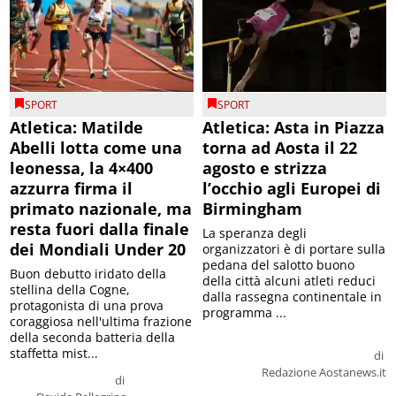
SPORT
SPORT
Atletica: Matilde
Atletica: Asta in Piazza
Abelli lotta come una
torna ad Aosta il 22
leonessa, la 4×400
agosto e strizza
azzurra firma il
l’occhio agli Europei di
primato nazionale, ma
Birmingham
resta fuori dalla finale
La speranza degli
dei Mondiali Under 20
organizzatori è di portare sulla
pedana del salotto buono
Buon debutto iridato della
della città alcuni atleti reduci
stellina della Cogne,
dalla rassegna continentale in
protagonista di una prova
programma ...
coraggiosa nell'ultima frazione
della seconda batteria della
staffetta mist...
di
Redazione Aostanews.it
di