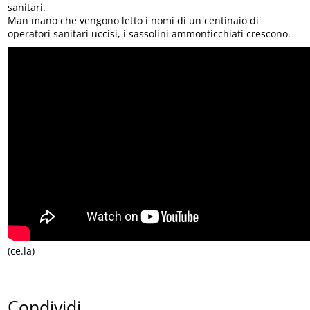
sanitari.
Man mano che vengono letto i nomi di un centinaio di
operatori sanitari uccisi, i sassolini ammonticchiati crescono.
(ce.la)
Condividi