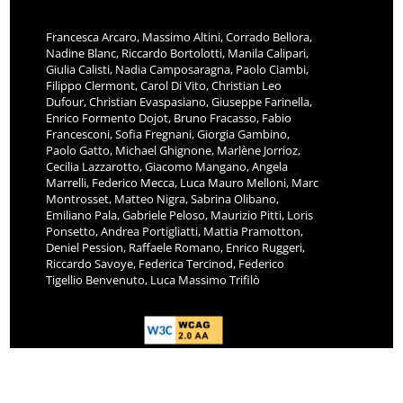
Francesca Arcaro, Massimo Altini, Corrado Bellora,
Nadine Blanc, Riccardo Bortolotti, Manila Calipari,
Giulia Calisti, Nadia Camposaragna, Paolo Ciambi,
Filippo Clermont, Carol Di Vito, Christian Leo
Dufour, Christian Evaspasiano, Giuseppe Farinella,
Enrico Formento Dojot, Bruno Fracasso, Fabio
Francesconi, Sofia Fregnani, Giorgia Gambino,
Paolo Gatto, Michael Ghignone, Marlène Jorrioz,
Cecilia Lazzarotto, Giacomo Mangano, Angela
Marrelli, Federico Mecca, Luca Mauro Melloni, Marc
Montrosset, Matteo Nigra, Sabrina Olibano,
Emiliano Pala, Gabriele Peloso, Maurizio Pitti, Loris
Ponsetto, Andrea Portigliatti, Mattia Pramotton,
Deniel Pession, Raffaele Romano, Enrico Ruggeri,
Riccardo Savoye, Federica Tercinod, Federico
Tigellio Benvenuto, Luca Massimo Trifilò