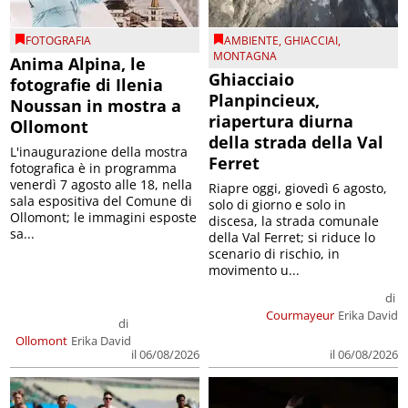
FOTOGRAFIA
AMBIENTE
,
GHIACCIAI
,
MONTAGNA
Anima Alpina, le
Ghiacciaio
fotografie di Ilenia
Planpincieux,
Noussan in mostra a
riapertura diurna
Ollomont
della strada della Val
L'inaugurazione della mostra
Ferret
fotografica è in programma
venerdì 7 agosto alle 18, nella
Riapre oggi, giovedì 6 agosto,
sala espositiva del Comune di
solo di giorno e solo in
Ollomont; le immagini esposte
discesa, la strada comunale
sa...
della Val Ferret; si riduce lo
scenario di rischio, in
movimento u...
di
Courmayeur
Erika David
di
Ollomont
Erika David
il 06/08/2026
il 06/08/2026