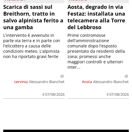
Scarica di sassi sul
Aosta, degrado in via
Breithorn, tratto in
Festaz: installata una
salvo alpinista ferito a
telecamera alla Torre
una gamba
del Lebbroso
L'intervento è avvenuto in
Prime contromosse
parte via terra e in parte con
dell'amministrazione
l'elicottero a causa delle
comunale dopo l'esposto
condizioni meteo. L'alpinista
presentato da residenti della
non ha riportato gravi ferite
zona; promessi anche
maggiori controlli e ulteriori
inter...
di
di
cervinia
Alessandro Bianchet
Aosta
Alessandro Bianchet
il 07/08/2026
il 07/08/2026