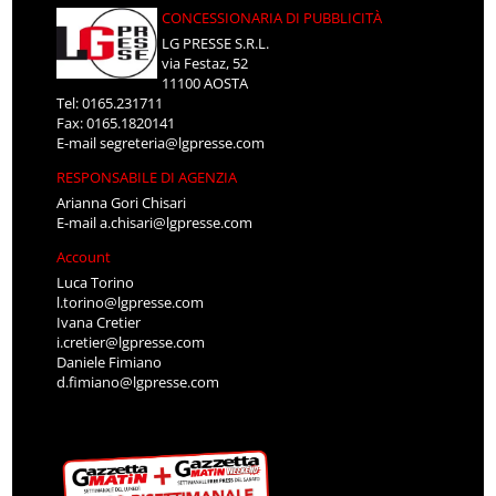
CONCESSIONARIA DI PUBBLICITÀ
LG PRESSE S.R.L.
via Festaz, 52
11100 AOSTA
Tel: 0165.231711
Fax: 0165.1820141
E-mail
segreteria@lgpresse.com
RESPONSABILE DI AGENZIA
Arianna Gori Chisari
E-mail
a.chisari@lgpresse.com
Account
Luca Torino
l.torino@lgpresse.com
Ivana Cretier
i.cretier@lgpresse.com
Daniele Fimiano
d.fimiano@lgpresse.com