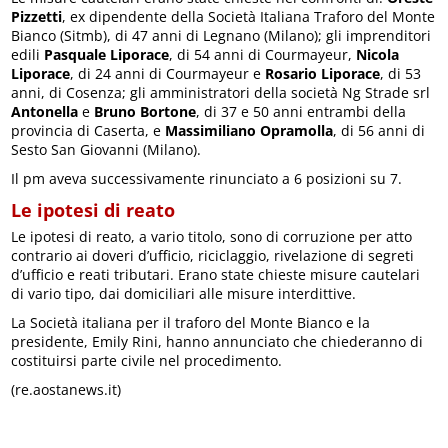
Pizzetti
, ex dipendente della Società Italiana Traforo del Monte
Bianco (Sitmb), di 47 anni di Legnano (Milano); gli imprenditori
edili
Pasquale Liporace
, di 54 anni di Courmayeur,
Nicola
Liporace
, di 24 anni di Courmayeur e
Rosario Liporace
, di 53
anni, di Cosenza; gli amministratori della società Ng Strade srl
Antonella
e
Bruno Bortone
, di 37 e 50 anni entrambi della
provincia di Caserta, e
Massimiliano Opramolla
, di 56 anni di
Sesto San Giovanni (Milano).
Il pm aveva successivamente rinunciato a 6 posizioni su 7.
Le ipotesi di reato
Le ipotesi di reato, a vario titolo, sono di corruzione per atto
contrario ai doveri d’ufficio, riciclaggio, rivelazione di segreti
d’ufficio e reati tributari. Erano state chieste misure cautelari
di vario tipo, dai domiciliari alle misure interdittive.
La Società italiana per il traforo del Monte Bianco e la
presidente, Emily Rini, hanno annunciato che chiederanno di
costituirsi parte civile nel procedimento.
(re.aostanews.it)