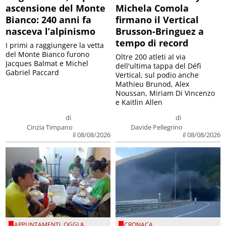
ascensione del Monte
Michela Comola
Bianco: 240 anni fa
firmano il Vertical
nasceva l’alpinismo
Brusson-Bringuez a
tempo di record
I primi a raggiungere la vetta
del Monte Bianco furono
Oltre 200 atleti al via
Jacques Balmat e Michel
dell'ultima tappa del Défì
Gabriel Paccard
Vertical, sul podio anche
Mathieu Brunod, Alex
Noussan, Miriam Di Vincenzo
e Kaitlin Allen
di
di
Cinzia Timpano
Davide Pellegrino
il 08/08/2026
il 08/08/2026
APPUNTAMENTI
,
OGGI &
CRONACA