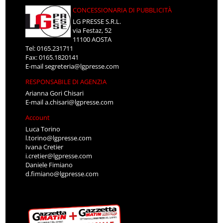
CONCESSIONARIA DI PUBBLICITÀ
LG PRESSE S.R.L.
via Festaz, 52
11100 AOSTA
Tel: 0165.231711
Fax: 0165.1820141
E-mail
segreteria@lgpresse.com
RESPONSABILE DI AGENZIA
Arianna Gori Chisari
E-mail
a.chisari@lgpresse.com
Account
Luca Torino
l.torino@lgpresse.com
Ivana Cretier
i.cretier@lgpresse.com
Daniele Fimiano
d.fimiano@lgpresse.com