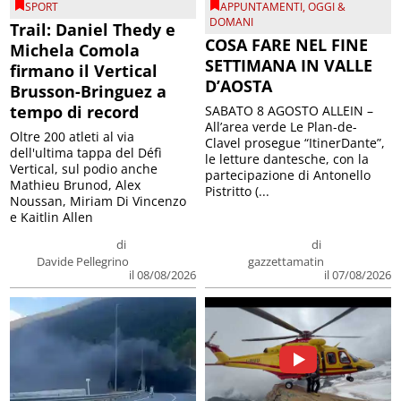
SPORT
APPUNTAMENTI
,
OGGI &
DOMANI
Trail: Daniel Thedy e
COSA FARE NEL FINE
Michela Comola
SETTIMANA IN VALLE
firmano il Vertical
D’AOSTA
Brusson-Bringuez a
tempo di record
SABATO 8 AGOSTO ALLEIN –
All’area verde Le Plan-de-
Oltre 200 atleti al via
Clavel prosegue “ItinerDante”,
dell'ultima tappa del Défì
le letture dantesche, con la
Vertical, sul podio anche
partecipazione di Antonello
Mathieu Brunod, Alex
Pistritto (...
Noussan, Miriam Di Vincenzo
e Kaitlin Allen
di
di
Davide Pellegrino
gazzettamatin
il 08/08/2026
il 07/08/2026