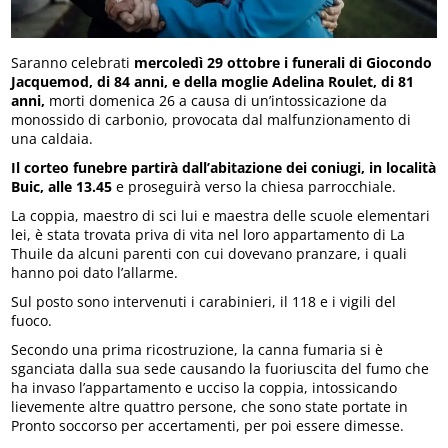
Saranno celebrati
mercoledì 29 ottobre i funerali di Giocondo
Jacquemod, di 84 anni, e della moglie Adelina Roulet, di 81
anni,
morti domenica 26 a causa di un’intossicazione da
monossido di carbonio, provocata dal malfunzionamento di
una caldaia.
Il corteo funebre partirà dall’abitazione dei coniugi, in località
Buic, alle 13.45
e proseguirà verso la chiesa parrocchiale.
La coppia, maestro di sci lui e maestra delle scuole elementari
lei, è stata trovata priva di vita nel loro appartamento di La
Thuile da alcuni parenti con cui dovevano pranzare, i quali
hanno poi dato l’allarme.
Sul posto sono intervenuti i carabinieri, il 118 e i vigili del
fuoco.
Secondo una prima ricostruzione, la canna fumaria si è
sganciata dalla sua sede causando la fuoriuscita del fumo che
ha invaso l’appartamento e ucciso la coppia, intossicando
lievemente altre quattro persone, che sono state portate in
Pronto soccorso per accertamenti, per poi essere dimesse.