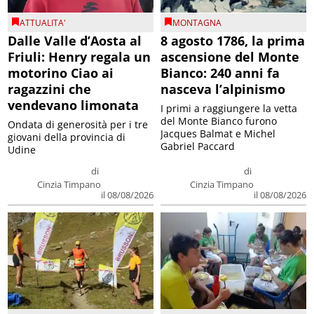
ATTUALITA'
MONTAGNA
Dalle Valle d’Aosta al
8 agosto 1786, la prima
Friuli: Henry regala un
ascensione del Monte
motorino Ciao ai
Bianco: 240 anni fa
ragazzini che
nasceva l’alpinismo
vendevano limonata
I primi a raggiungere la vetta
del Monte Bianco furono
Ondata di generosità per i tre
Jacques Balmat e Michel
giovani della provincia di
Gabriel Paccard
Udine
di
di
Cinzia Timpano
Cinzia Timpano
il 08/08/2026
il 08/08/2026