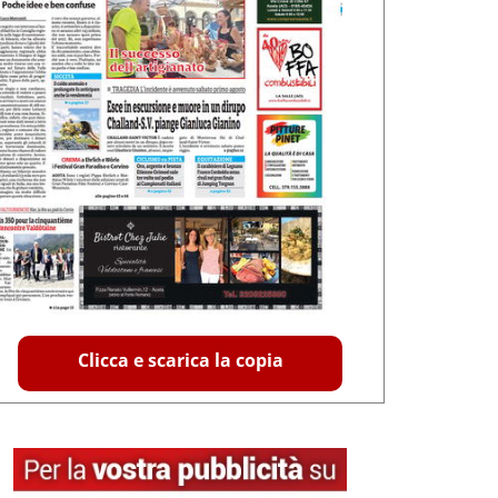
Clicca e scarica la copia