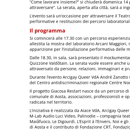
“Come lavorare insieme?” si chiuderà domenica 14 
attraversare”. La serata, aperta alla città, sarà a ing
L’evento sarà un’occasione per attraversare il Teatro
performative e restituzioni dei percorsi laborator
Il programma
Si comincerà alle 17.30 con un percorso esperienzial
allestita la mostra del laboratorio Arcani Maggiori, 
apparizione per l’installazione performativa delle 
Dalle 18.30, in sala, sarà presentato il mockumenta
Quizzone Valdôtain. La serata vuole essere anche un
attraversato da persone, relazioni, immaginari e pr
Durante l’evento Arcigay Queer VdA André Zanotto s
del Centro antidiscriminazioni regionale Centre No
Il progetto Giacosa Restart nasce da un percorso d
comunale di Aosta, associazioni, professionisti e ope
radicata nel territorio.
L’iniziativa è realizzata da Aiace VdA, Arcigay Que
M-Lab Audio Luci Video, Palinodie – compagnia teat
Maiåfuoco, Le Digourdì, L’Esprit à l’Envers, Noi e gli
di Aosta e il contributo di Fondazione CRT, Fonda