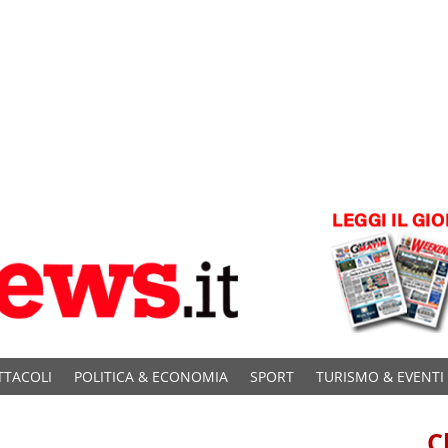
TTACOLI
POLITICA & ECONOMIA
SPORT
TURISMO & EVENTI
C