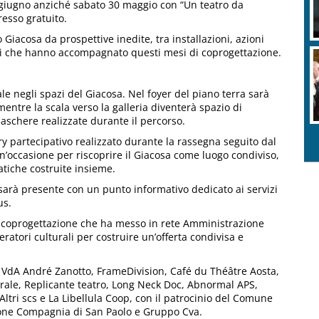
giugno anziché sabato 30 maggio con “Un teatro da
resso gratuito.
 Giacosa da prospettive inedite, tra installazioni, azioni
iali che hanno accompagnato questi mesi di coprogettazione.
e negli spazi del Giacosa. Nel foyer del piano terra sarà
mentre la scala verso la galleria diventerà spazio di
maschere realizzate durante il percorso.
ry partecipativo realizzato durante la rassegna seguito dal
’occasione per riscoprire il Giacosa come luogo condiviso,
atiche costruite insieme.
arà presente con un punto informativo dedicato ai servizi
us.
i coprogettazione che ha messo in rete Amministrazione
ratori culturali per costruire un’offerta condivisa e
er VdA André Zanotto, FrameDivision, Café du Théâtre Aosta,
rale, Replicante teatro, Long Neck Doc, Abnormal APS,
 Altri scs e La Libellula Coop, con il patrocinio del Comune
zione Compagnia di San Paolo e Gruppo Cva.