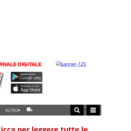
ALTRO
licca per leggere tutte le