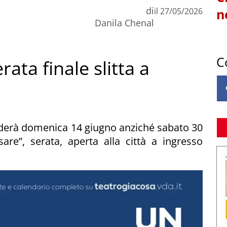
di
il
27/05/2026
n
Danila Chenal
C
rata finale slitta a
iuderà domenica 14 giugno anziché sabato 30
re”, serata, aperta alla città a ingresso