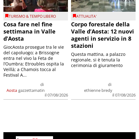
TURISMO & TEMPO LIBERO
ATTUALITA'
Cosa fare nel fine
Corpo forestale della
settimana in Valle
Valle d’Aosta: 12 nuovi
d’Aosta
agenti in servizio in 8
stazioni
GiocAosta prosegue tra le vie
del capoluogo; a Brissogne
Questa mattina, a palazzo
entra nel vivo la Feta de
regionale, si è tenuta la
l’Oumbra; Etroubles ospita la
cerimonia di giuramento
Veillà; a Chamois tocca al
Festival A...
di
di
Aosta
gazzettamatin
ethienne bredy
il 07/08/2026
il 07/08/2026