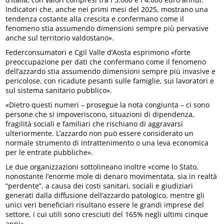
Indicatori che, anche nei primi mesi del 2025, mostrano una
tendenza costante alla crescita e confermano come il
fenomeno stia assumendo dimensioni sempre più pervasive
anche sul territorio valdostano».
Federconsumatori e Cgil Valle d’Aosta esprimono «forte
preoccupazione per dati che confermano come il fenomeno
dell’azzardo stia assumendo dimensioni sempre più invasive e
pericolose, con ricadute pesanti sulle famiglie, sui lavoratori e
sul sistema sanitario pubblico».
«Dietro questi numeri – prosegue la nota congiunta – ci sono
persone che si impoveriscono, situazioni di dipendenza,
fragilità sociali e familiari che rischiano di aggravarsi
ulteriormente. L’azzardo non può essere considerato un
normale strumento di intrattenimento o una leva economica
per le entrate pubbliche».
Le due organizzazioni sottolineano inoltre «come lo Stato,
nonostante l’enorme mole di denaro movimentata, sia in realtà
“perdente”, a causa dei costi sanitari, sociali e giudiziari
generati dalla diffusione dell’azzardo patologico, mentre gli
unici veri beneficiari risultano essere le grandi imprese del
settore, i cui utili sono cresciuti del 165% negli ultimi cinque
anni».