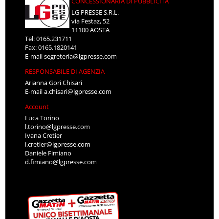
CONCESSIONARIA DI PUBBLICITÀ
LG PRESSE S.R.L.
via Festaz, 52
11100 AOSTA
Tel: 0165.231711
Fax: 0165.1820141
E-mail
segreteria@lgpresse.com
RESPONSABILE DI AGENZIA
Arianna Gori Chisari
E-mail
a.chisari@lgpresse.com
Account
Luca Torino
l.torino@lgpresse.com
Ivana Cretier
i.cretier@lgpresse.com
Daniele Fimiano
d.fimiano@lgpresse.com