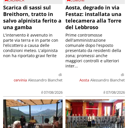
CRONACA
COMUNI
Scarica di sassi sul
Aosta, degrado in via
Breithorn, tratto in
Festaz: installata una
salvo alpinista ferito a
telecamera alla Torre
una gamba
del Lebbroso
L'intervento è avvenuto in
Prime contromosse
parte via terra e in parte con
dell'amministrazione
l'elicottero a causa delle
comunale dopo l'esposto
condizioni meteo. L'alpinista
presentato da residenti della
non ha riportato gravi ferite
zona; promessi anche
maggiori controlli e ulteriori
inter...
di
di
cervinia
Alessandro Bianchet
Aosta
Alessandro Bianchet
il 07/08/2026
il 07/08/2026