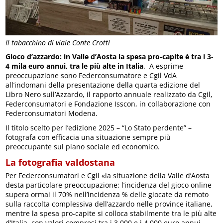
Il tabacchino di viale Conte Crotti
Gioco d’azzardo: in Valle d’Aosta la spesa pro-capite è tra i 3-
4 mila euro annui, tra le più alte in Italia
. A esprime
preoccupazione sono Federconsumatore e Cgil VdA
all’indomani della presentazione della quarta edizione del
Libro Nero sull’Azzardo, il rapporto annuale realizzato da Cgil,
Federconsumatori e Fondazione Isscon, in collaborazione con
Federconsumatori Modena.
Il titolo scelto per l’edizione 2025 – “Lo Stato perdente” –
fotografa con efficacia una situazione sempre più
preoccupante sul piano sociale ed economico.
La fotografia valdostana
Per Federconsumatori e Cgil «la situazione della Valle d’Aosta
desta particolare preoccupazione: l’incidenza del gioco online
supera ormai il 70% nell’incidenza % delle giocate da remoto
sulla raccolta complessiva dell’azzardo nelle province italiane,
mentre la spesa pro-capite si colloca stabilmente tra le più alte
d’Italia, con valori compresi tra i 3.000 e i 4.000 euro annui.