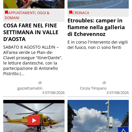
APPUNTAMENTI
,
OGGI &
CRONACA
DOMANI
Etroubles: camper in
COSA FARE NEL FINE
fiamme nella galleria
SETTIMANA IN VALLE
di Echevennoz
D’AOSTA
E in corso l'intervento dei vigili
SABATO 8 AGOSTO ALLEIN –
del fuoco, non ci sono feriti
All’area verde Le Plan-de-
Clavel prosegue “ItinerDante”,
le letture dantesche, con la
partecipazione di Antonello
Pistritto (...
di
di
gazzettamatin
Cinzia Timpano
il 07/08/2026
il 07/08/2026