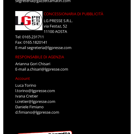
segreteria@gazzettamatin.com
CONCESSIONARIA DI PUBBLICITÀ
LG PRESSE S.R.L.
via Festaz, 52
11100 AOSTA
Tel: 0165.231711
Fax: 0165.1820141
E-mail
segreteria@lgpresse.com
RESPONSABILE DI AGENZIA
Arianna Gori Chisari
E-mail
a.chisari@lgpresse.com
Account
Luca Torino
l.torino@lgpresse.com
Ivana Cretier
i.cretier@lgpresse.com
Daniele Fimiano
d.fimiano@lgpresse.com