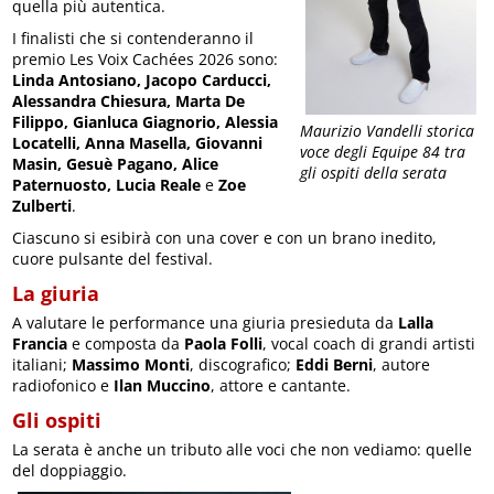
quella più autentica.
I finalisti che si contenderanno il
premio Les Voix Cachées 2026 sono:
Linda Antosiano, Jacopo Carducci,
Alessandra Chiesura, Marta De
Filippo, Gianluca Giagnorio, Alessia
Maurizio Vandelli storica
Locatelli, Anna Masella, Giovanni
voce degli Equipe 84 tra
Masin, Gesuè Pagano, Alice
gli ospiti della serata
Paternuosto, Lucia Reale
e
Zoe
Zulberti
.
Ciascuno si esibirà con una cover e con un brano inedito,
cuore pulsante del festival.
La giuria
A valutare le performance una giuria presieduta da
Lalla
Francia
e composta da
Paola Folli
, vocal coach di grandi artisti
italiani;
Massimo Monti
, discografico;
Eddi Berni
, autore
radiofonico e
Ilan Muccino
, attore e cantante.
Gli ospiti
La serata è anche un tributo alle voci che non vediamo: quelle
del doppiaggio.