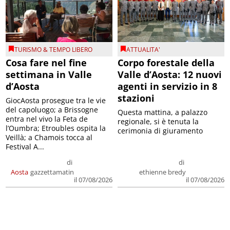
TURISMO & TEMPO LIBERO
ATTUALITA'
Cosa fare nel fine
Corpo forestale della
settimana in Valle
Valle d’Aosta: 12 nuovi
d’Aosta
agenti in servizio in 8
stazioni
GiocAosta prosegue tra le vie
del capoluogo; a Brissogne
Questa mattina, a palazzo
entra nel vivo la Feta de
regionale, si è tenuta la
l’Oumbra; Etroubles ospita la
cerimonia di giuramento
Veillà; a Chamois tocca al
Festival A...
di
di
Aosta
gazzettamatin
ethienne bredy
il 07/08/2026
il 07/08/2026