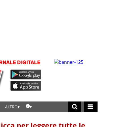
ALTRO
licca per leggere tutte le