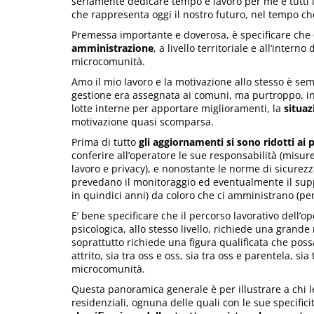
seriamente dedicare tempo e lavoro per me e tutti i
che rappresenta oggi il nostro futuro, nel tempo ch
Premessa importante e doverosa, è specificare che
amministrazione
, a livello territoriale e all’inter
microcomunità.
Amo il mio lavoro e la motivazione allo stesso è sem
gestione era assegnata ai comuni, ma purtroppo, in 
lotte interne per apportare miglioramenti, la
situaz
motivazione quasi scomparsa.
Prima di tutto
gli aggiornamenti si sono ridotti ai 
conferire all’operatore le sue responsabilità (misu
lavoro e privacy), e nonostante le norme di sicurezza 
prevedano il monitoraggio ed eventualmente il suppo
in quindici anni) da coloro che ci amministrano (p
E’ bene specificare che il percorso lavorativo dell’ope
psicologica, allo stesso livello, richiede una grande
soprattutto richiede una figura qualificata che poss
attrito, sia tra oss e oss, sia tra oss e parentela, sia 
microcomunità.
Questa panoramica generale è per illustrare a chi le
residenziali, ognuna delle quali con le sue specifi