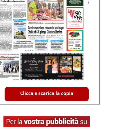
Clicca e scarica la copia