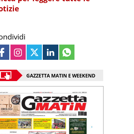
otizie
ondividi
GAZZETTA MATIN E WEEKEND