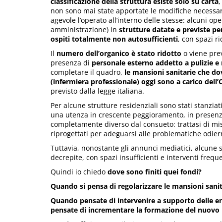
classificazione della struttura esiste solo su carta
,
non sono mai state apportate le modifiche necessarie
agevole l’operato all’interno delle stesse: alcuni o
amministrazione) in
strutture datate
e previste pe
ospiti totalmente non autosufficienti
, con spazi r
Il
numero dell’organico è stato ridotto
o viene pre
presenza di
personale esterno addetto a pulizie e
completare il quadro,
le mansioni sanitarie che do
(infermiera professionale) oggi sono a carico dell’O
previsto dalla legge italiana.
Per alcune strutture residenziali sono stati stanziat
una utenza in crescente peggioramento, in presenza
completamente diverso dal consueto: trattasi di misu
riprogettati per adeguarsi alle problematiche odier
Tuttavia, nonostante gli annunci mediatici, alcune
decrepite, con spazi insufficienti e interventi frequ
Quindi io chiedo
dove sono finiti quei fondi?
Quando si pensa di regolarizzare le mansioni sanita
Quando pensate di intervenire a supporto delle enor
pensate di incrementare la formazione del nuovo