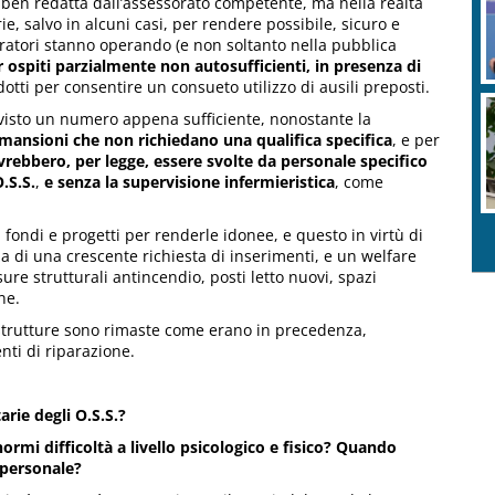
 ben redatta dall’assessorato competente, ma nella realtà
, salvo in alcuni casi, per rendere possibile, sicuro e
peratori stanno operando (e non soltanto nella pubblica
r ospiti parzialmente non autosufficienti, in presenza di
idotti per consentire un consueto utilizzo di ausili preposti.
visto un numero appena sufficiente, nonostante la
 mansioni che non richiedano una qualifica specifica
, e per
vrebbero, per legge, essere svolte da personale specifico
.S.S.
,
e senza la supervisione infermieristica
, come
i fondi e progetti per renderle idonee, e questo in virtù di
 di una crescente richiesta di inserimenti, e un welfare
re strutturali antincendio, posti letto nuovi, spazi
ne.
 strutture sono rimaste come erano in precedenza,
enti di riparazione.
rie degli O.S.S.?
mi difficoltà a livello psicologico e fisico?
Quando
 personale?