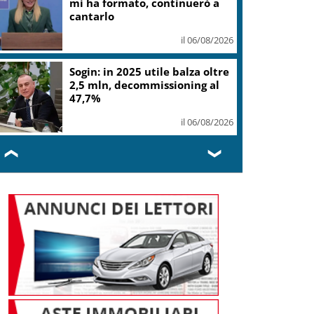
gelato
il 06/08/2026
L.elettorale, tornano
malumori su alternanza,
donne Fi chiedono quote vere
il 06/08/2026
❮
❯