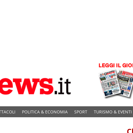
TTACOLI
POLITICA & ECONOMIA
SPORT
TURISMO & EVENTI
C