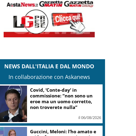
NEWS DALL'ITALIA E DAL MONDO
In collaborazione con Askanews
“Una notte di Casanova” di
Migliorini chiude Festival
teatro Volterra
il 06/08/2026
Valle d’Aosta, torna la festa
del lardo di Arnad: c’è anche il