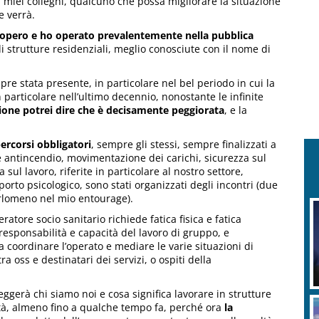
 miei colleghi, qualcuno che possa migliorare la situazione
e verrà.
opero e ho operato prevalentemente nella pubblica
no di strutture residenziali, meglio conosciute con il nome di
pre stata presente, in particolare nel bel periodo in cui la
particolare nell’ultimo decennio, nonostante le infinite
ione potrei dire che è decisamente peggiorata
, e la
percorsi obbligatori
, sempre gli stessi, sempre finalizzati a
re antincendio, movimentazione dei carichi, sicurezza sul
sul lavoro, riferite in particolare al nostro settore,
rto psicologico, sono stati organizzati degli incontri (due
erlomeno nel mio entourage).
ratore socio sanitario richiede fatica fisica e fatica
 responsabilità e capacità del lavoro di gruppo, e
a coordinare l’operato e mediare le varie situazioni di
tra oss e destinatari dei servizi, o ospiti della
ggerà chi siamo noi e cosa significa lavorare in strutture
cità, almeno fino a qualche tempo fa, perché ora
la