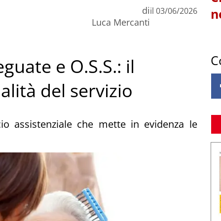
di
il
03/06/2026
n
Luca Mercanti
C
uate e O.S.S.: il
lità del servizio
io assistenziale che mette in evidenza le