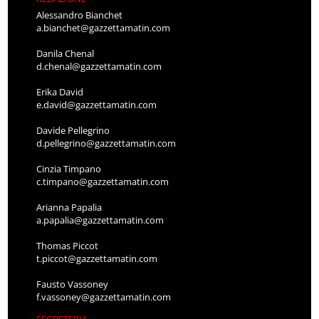
Alessandro Bianchet
a.bianchet@gazzettamatin.com
Danila Chenal
d.chenal@gazzettamatin.com
Erika David
e.david@gazzettamatin.com
Davide Pellegrino
d.pellegrino@gazzettamatin.com
Cinzia Timpano
c.timpano@gazzettamatin.com
Arianna Papalia
a.papalia@gazzettamatin.com
Thomas Piccot
t.piccot@gazzettamatin.com
Fausto Vassoney
f.vassoney@gazzettamatin.com
SEGRETERIA