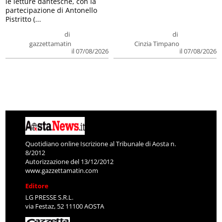
le letture dantesche, con la
partecipazione di Antonello
Pistritto (...
di
di
gazzettamatin
Cinzia Timpano
il 07/08/2026
il 07/08/2026
Quotidiano online Iscrizione al Tribunale di Aosta n.
8/2012
Autorizzazione del 13/12/2012
www.gazzettamatin.com
Editore
LG PRESSE S.R.L.
via Festaz, 52 11100 AOSTA