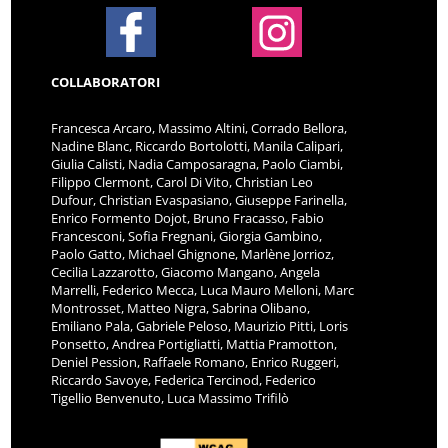
COLLABORATORI
Francesca Arcaro, Massimo Altini, Corrado Bellora,
Nadine Blanc, Riccardo Bortolotti, Manila Calipari,
Giulia Calisti, Nadia Camposaragna, Paolo Ciambi,
Filippo Clermont, Carol Di Vito, Christian Leo
Dufour, Christian Evaspasiano, Giuseppe Farinella,
Enrico Formento Dojot, Bruno Fracasso, Fabio
Francesconi, Sofia Fregnani, Giorgia Gambino,
Paolo Gatto, Michael Ghignone, Marlène Jorrioz,
Cecilia Lazzarotto, Giacomo Mangano, Angela
Marrelli, Federico Mecca, Luca Mauro Melloni, Marc
Montrosset, Matteo Nigra, Sabrina Olibano,
Emiliano Pala, Gabriele Peloso, Maurizio Pitti, Loris
Ponsetto, Andrea Portigliatti, Mattia Pramotton,
Deniel Pession, Raffaele Romano, Enrico Ruggeri,
Riccardo Savoye, Federica Tercinod, Federico
Tigellio Benvenuto, Luca Massimo Trifilò