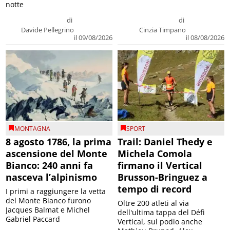
notte
di
di
Davide Pellegrino
Cinzia Timpano
il 09/08/2026
il 08/08/2026
MONTAGNA
SPORT
8 agosto 1786, la prima
Trail: Daniel Thedy e
ascensione del Monte
Michela Comola
Bianco: 240 anni fa
firmano il Vertical
nasceva l’alpinismo
Brusson-Bringuez a
tempo di record
I primi a raggiungere la vetta
del Monte Bianco furono
Oltre 200 atleti al via
Jacques Balmat e Michel
dell'ultima tappa del Défì
Gabriel Paccard
Vertical, sul podio anche