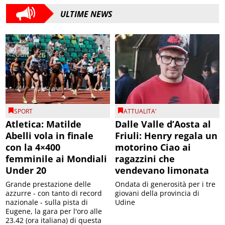
ULTIME NEWS
SPORT
ATTUALITA'
Atletica: Matilde
Dalle Valle d’Aosta al
Abelli vola in finale
Friuli: Henry regala un
con la 4×400
motorino Ciao ai
femminile ai Mondiali
ragazzini che
Under 20
vendevano limonata
Grande prestazione delle
Ondata di generosità per i tre
azzurre - con tanto di record
giovani della provincia di
nazionale - sulla pista di
Udine
Eugene, la gara per l'oro alle
23.42 (ora italiana) di questa