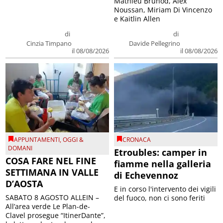
Mathieu Brunod, Alex
Noussan, Miriam Di Vincenzo
e Kaitlin Allen
di
di
Cinzia Timpano
Davide Pellegrino
il 08/08/2026
il 08/08/2026
APPUNTAMENTI
,
OGGI &
CRONACA
DOMANI
Etroubles: camper in
COSA FARE NEL FINE
fiamme nella galleria
SETTIMANA IN VALLE
di Echevennoz
D’AOSTA
E in corso l'intervento dei vigili
SABATO 8 AGOSTO ALLEIN –
del fuoco, non ci sono feriti
All’area verde Le Plan-de-
Clavel prosegue “ItinerDante”,