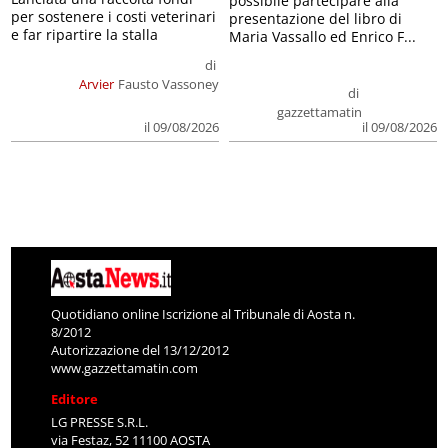
possibile partecipare alla
per sostenere i costi veterinari
presentazione del libro di
e far ripartire la stalla
Maria Vassallo ed Enrico F...
di
Arvier
Fausto Vassoney
di
gazzettamatin
il 09/08/2026
il 09/08/2026
Quotidiano online Iscrizione al Tribunale di Aosta n.
8/2012
Autorizzazione del 13/12/2012
www.gazzettamatin.com
Editore
LG PRESSE S.R.L.
via Festaz, 52 11100 AOSTA