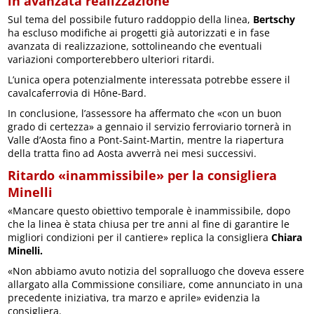
in avanzata realizzazione
Sul tema del possibile futuro raddoppio della linea,
Bertschy
ha escluso modifiche ai progetti già autorizzati e in fase
avanzata di realizzazione, sottolineando che eventuali
variazioni comporterebbero ulteriori ritardi.
L’unica opera potenzialmente interessata potrebbe essere il
cavalcaferrovia di Hône-Bard.
In conclusione, l’assessore ha affermato che «con un buon
grado di certezza» a gennaio il servizio ferroviario tornerà in
Valle d’Aosta fino a Pont-Saint-Martin, mentre la riapertura
della tratta fino ad Aosta avverrà nei mesi successivi.
Ritardo «inammissibile» per la consigliera
Minelli
«Mancare questo obiettivo temporale è inammissibile, dopo
che la linea è stata chiusa per tre anni al fine di garantire le
migliori condizioni per il cantiere» replica la consigliera
Chiara
Minelli.
«Non abbiamo avuto notizia del sopralluogo che doveva essere
allargato alla Commissione consiliare, come annunciato in una
precedente iniziativa, tra marzo e aprile» evidenzia la
consigliera.