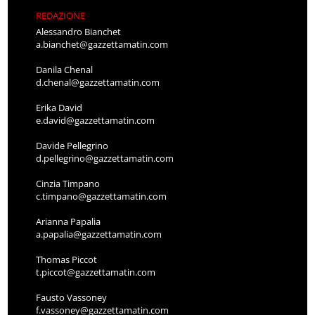
REDAZIONE
Alessandro Bianchet
a.bianchet@gazzettamatin.com
Danila Chenal
d.chenal@gazzettamatin.com
Erika David
e.david@gazzettamatin.com
Davide Pellegrino
d.pellegrino@gazzettamatin.com
Cinzia Timpano
c.timpano@gazzettamatin.com
Arianna Papalia
a.papalia@gazzettamatin.com
Thomas Piccot
t.piccot@gazzettamatin.com
Fausto Vassoney
f.vassoney@gazzettamatin.com