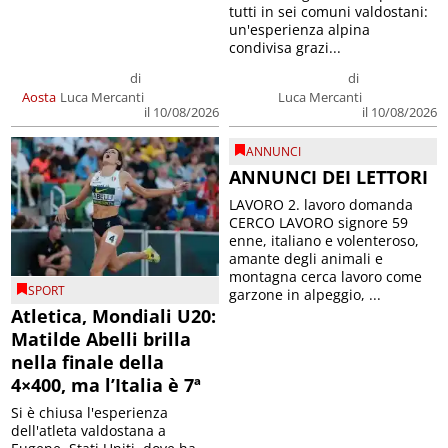
tutti in sei comuni valdostani:
un'esperienza alpina
condivisa grazi...
di
di
Aosta
Luca Mercanti
Luca Mercanti
il 10/08/2026
il 10/08/2026
ANNUNCI
ANNUNCI DEI LETTORI
LAVORO 2. lavoro domanda
CERCO LAVORO signore 59
enne, italiano e volenteroso,
amante degli animali e
montagna cerca lavoro come
SPORT
garzone in alpeggio, ...
Atletica, Mondiali U20:
Matilde Abelli brilla
nella finale della
4×400, ma l’Italia è 7ª
Si è chiusa l'esperienza
dell'atleta valdostana a