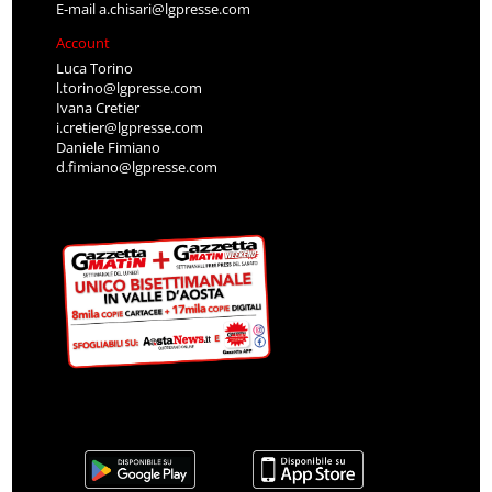
E-mail
a.chisari@lgpresse.com
Account
Luca Torino
l.torino@lgpresse.com
Ivana Cretier
i.cretier@lgpresse.com
Daniele Fimiano
d.fimiano@lgpresse.com