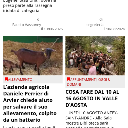
Eugene, Stati Uniti, dove ha
preso parte alla rassegna
iridata di categoria
di
di
Fausto Vassoney
segreteria
il 10/08/2026
il 10/08/2026
ALLEVAMENTO
APPUNTAMENTI
,
OGGI &
DOMANI
L’azienda agricola
COSA FARE DAL 10 AL
Daniele Perrier di
16 AGOSTO IN VALLE
Arvier chiede aiuto
D’AOSTA
per salvare il suo
allevamento, colpito
LUNEDÌ 10 AGOSTO ANTEY-
SAINT-ANDRÉ - Alla Sala
da un batterio
mostre Biblioteca sarà
Lanciata una raccolta fondi