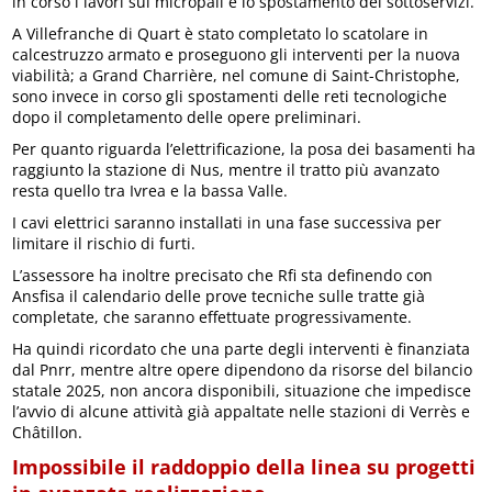
in corso i lavori sui micropali e lo spostamento dei sottoservizi.
A Villefranche di Quart è stato completato lo scatolare in
calcestruzzo armato e proseguono gli interventi per la nuova
viabilità; a Grand Charrière, nel comune di Saint-Christophe,
sono invece in corso gli spostamenti delle reti tecnologiche
dopo il completamento delle opere preliminari.
Per quanto riguarda l’elettrificazione, la posa dei basamenti ha
raggiunto la stazione di Nus, mentre il tratto più avanzato
resta quello tra Ivrea e la bassa Valle.
I cavi elettrici saranno installati in una fase successiva per
limitare il rischio di furti.
L’assessore ha inoltre precisato che Rfi sta definendo con
Ansfisa il calendario delle prove tecniche sulle tratte già
completate, che saranno effettuate progressivamente.
Ha quindi ricordato che una parte degli interventi è finanziata
dal Pnrr, mentre altre opere dipendono da risorse del bilancio
statale 2025, non ancora disponibili, situazione che impedisce
l’avvio di alcune attività già appaltate nelle stazioni di Verrès e
Châtillon.
Impossibile il raddoppio della linea su progetti