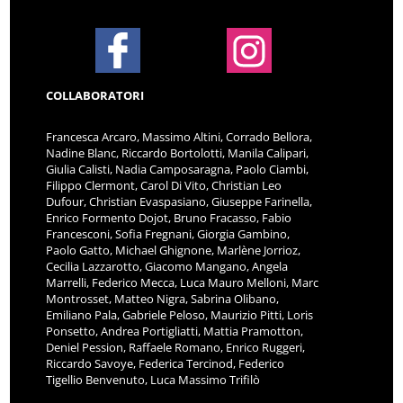
COLLABORATORI
Francesca Arcaro, Massimo Altini, Corrado Bellora,
Nadine Blanc, Riccardo Bortolotti, Manila Calipari,
Giulia Calisti, Nadia Camposaragna, Paolo Ciambi,
Filippo Clermont, Carol Di Vito, Christian Leo
Dufour, Christian Evaspasiano, Giuseppe Farinella,
Enrico Formento Dojot, Bruno Fracasso, Fabio
Francesconi, Sofia Fregnani, Giorgia Gambino,
Paolo Gatto, Michael Ghignone, Marlène Jorrioz,
Cecilia Lazzarotto, Giacomo Mangano, Angela
Marrelli, Federico Mecca, Luca Mauro Melloni, Marc
Montrosset, Matteo Nigra, Sabrina Olibano,
Emiliano Pala, Gabriele Peloso, Maurizio Pitti, Loris
Ponsetto, Andrea Portigliatti, Mattia Pramotton,
Deniel Pession, Raffaele Romano, Enrico Ruggeri,
Riccardo Savoye, Federica Tercinod, Federico
Tigellio Benvenuto, Luca Massimo Trifilò