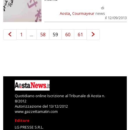
di
,
Aosta
Courmayeur
news
il 12/09/2013
1
…
58
59
60
61
Quotidiano online Iscrizione al Tribunale di Aosta n.
8/2012
Autorizzazione del 13/12/2012
www.gazzettamatin.com
Editore
LG PRESSE S.R.L.