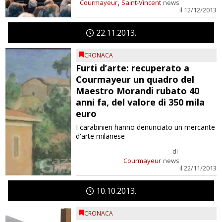
,
Courmayeur
Saint-Vincent
news
il 12/12/2013
22
11
2013
CRONACA
Furti d’arte: recuperato a
Courmayeur un quadro del
Maestro Morandi rubato 40
anni fa, del valore di 350 mila
euro
I carabinieri hanno denunciato un mercante
d'arte milanese
di
Courmayeur
news
il 22/11/2013
10
10
2013
CRONACA