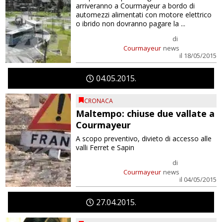
arriveranno a Courmayeur a bordo di
automezzi alimentati con motore elettrico
o ibrido non dovranno pagare la ...
di
Courmayeur
news
il 18/05/2015
04
05
2015
CRONACA
Maltempo: chiuse due vallate a
Courmayeur
A scopo preventivo, divieto di accesso alle
valli Ferret e Sapin
di
Courmayeur
news
il 04/05/2015
27
04
2015