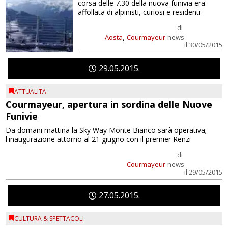
corsa delle 7.30 della nuova funivia era
affollata di alpinisti, curiosi e residenti
di
,
Aosta
Courmayeur
news
il 30/05/2015
29
05
2015
ATTUALITA'
Courmayeur, apertura in sordina delle Nuove
Funivie
Da domani mattina la Sky Way Monte Bianco sarà operativa;
l'inaugurazione attorno al 21 giugno con il premier Renzi
di
Courmayeur
news
il 29/05/2015
27
05
2015
CULTURA & SPETTACOLI