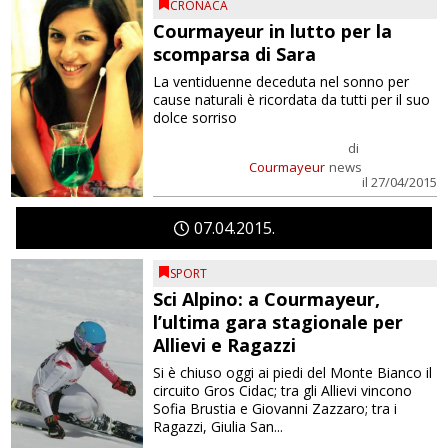
CRONACA
Courmayeur in lutto per la
scomparsa di Sara
La ventiduenne deceduta nel sonno per
cause naturali è ricordata da tutti per il suo
dolce sorriso
di
Courmayeur
news
il 27/04/2015
07
04
2015
SPORT
Sci Alpino: a Courmayeur,
l’ultima gara stagionale per
Allievi e Ragazzi
Si è chiuso oggi ai piedi del Monte Bianco il
circuito Gros Cidac; tra gli Allievi vincono
Sofia Brustia e Giovanni Zazzaro; tra i
Ragazzi, Giulia San...