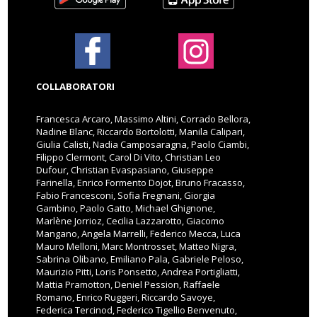
COLLABORATORI
Francesca Arcaro, Massimo Altini, Corrado Bellora,
Nadine Blanc, Riccardo Bortolotti, Manila Calipari,
Giulia Calisti, Nadia Camposaragna, Paolo Ciambi,
Filippo Clermont, Carol Di Vito, Christian Leo
Dufour, Christian Evaspasiano, Giuseppe
Farinella, Enrico Formento Dojot, Bruno Fracasso,
Fabio Francesconi, Sofia Fregnani, Giorgia
Gambino, Paolo Gatto, Michael Ghignone,
Marlène Jorrioz, Cecilia Lazzarotto, Giacomo
Mangano, Angela Marrelli, Federico Mecca, Luca
Mauro Melloni, Marc Montrosset, Matteo Nigra,
Sabrina Olibano, Emiliano Pala, Gabriele Peloso,
Maurizio Pitti, Loris Ponsetto, Andrea Portigliatti,
Mattia Pramotton, Deniel Pession, Raffaele
Romano, Enrico Ruggeri, Riccardo Savoye,
Federica Tercinod, Federico Tigellio Benvenuto,