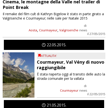
Cinema, le montagne della Valle nel trailer di
Point Break
Il remake del film cult di Kathryn Bigelow è stato in parte girato a
Valgrisenche e Courmayeur; nelle sale per Natale 2015
di
,
,
Aosta
Courmayeur
Valgrisenche
news
il 27/05/2015
22
05
2015
ATTUALITA'
Courmayeur, Val Vény di nuovo
raggiungibile
È stata riaperta oggi al transito delle auto la
strada comunale per la vallata
di
Courmayeur
news
il 22/05/2015
21
05
2015