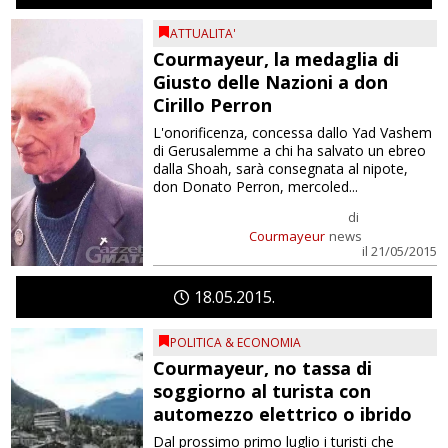
ATTUALITA'
Courmayeur, la medaglia di
Giusto delle Nazioni a don
Cirillo Perron
L'onorificenza, concessa dallo Yad Vashem
di Gerusalemme a chi ha salvato un ebreo
dalla Shoah, sarà consegnata al nipote,
don Donato Perron, mercoled...
di
Courmayeur
news
il 21/05/2015
18
05
2015
POLITICA & ECONOMIA
Courmayeur, no tassa di
soggiorno al turista con
automezzo elettrico o ibrido
Dal prossimo primo luglio i turisti che