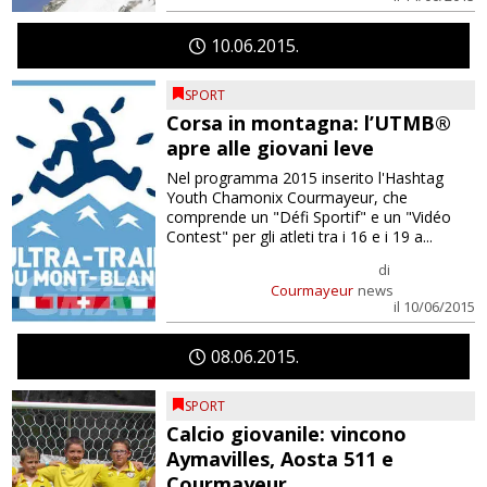
10
06
2015
SPORT
Corsa in montagna: l’UTMB®
apre alle giovani leve
Nel programma 2015 inserito l'Hashtag
Youth Chamonix Courmayeur, che
comprende un "Défi Sportif" e un "Vidéo
Contest" per gli atleti tra i 16 e i 19 a...
di
Courmayeur
news
il 10/06/2015
08
06
2015
SPORT
Calcio giovanile: vincono
Aymavilles, Aosta 511 e
Courmayeur