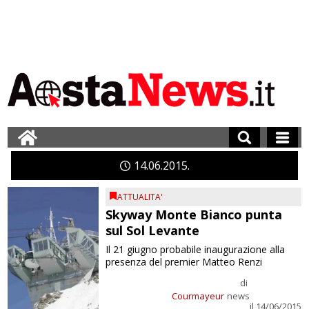
14
06
2015
ATTUALITA'
Skyway Monte Bianco punta
sul Sol Levante
Il 21 giugno probabile inaugurazione alla
presenza del premier Matteo Renzi
di
Courmayeur
news
il 14/06/2015