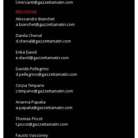
l.mercanti@gazzettamatin.com
REDAZIONE
Alessandro Bianchet
a.bianchet@gazzettamatin.com
Danila Chenal
d.chenal@gazzettamatin.com
Erika David
e.david@gazzettamatin.com
Davide Pellegrino
d.pellegrino@gazzettamatin.com
Cinzia Timpano
c.timpano@gazzettamatin.com
Arianna Papalia
a.papalia@gazzettamatin.com
Thomas Piccot
t.piccot@gazzettamatin.com
Fausto Vassoney