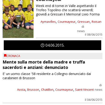
Week end di tornei in Valle aspettando il
Trofeo Topolino che scatterà venerdì;
giovedì a Gressan il Memorial Livio Forma
,
,
,
Aymavilles
Courmayeur
Gressan
Roisan
di
news
il 08/06/2015
04
06
2015
CRONACA
Mente sulla morte della madre e truffa
sacerdoti e anziani: denunciato
E' un uomo classe '58 residente a Collegno denunciato dai
carabinieri di Brusson
di
,
,
,
,
Aosta
Brusson
Chatillon
Courmayeur
Saint-Vincent
news
il 04/06/2015