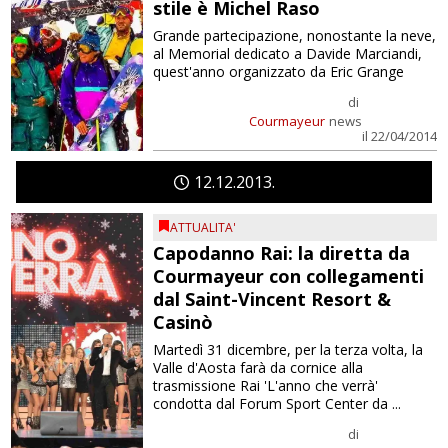
stile è Michel Raso
Grande partecipazione, nonostante la neve,
al Memorial dedicato a Davide Marciandi,
quest'anno organizzato da Eric Grange
di
Courmayeur
news
il 22/04/2014
12
12
2013
ATTUALITA'
Capodanno Rai: la diretta da
Courmayeur con collegamenti
dal Saint-Vincent Resort &
Casinò
Martedì 31 dicembre, per la terza volta, la
Valle d'Aosta farà da cornice alla
trasmissione Rai 'L'anno che verrà'
condotta dal Forum Sport Center da ...
di