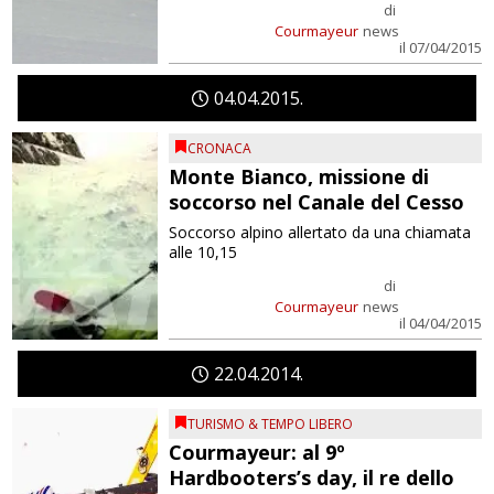
di
Courmayeur
news
il 07/04/2015
04
04
2015
CRONACA
Monte Bianco, missione di
soccorso nel Canale del Cesso
Soccorso alpino allertato da una chiamata
alle 10,15
di
Courmayeur
news
il 04/04/2015
22
04
2014
TURISMO & TEMPO LIBERO
Courmayeur: al 9º
Hardbooters’s day, il re dello