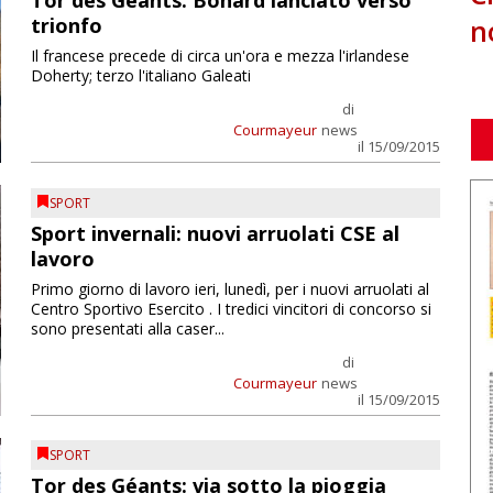
Tor des Géants: Bohard lanciato verso
n
trionfo
Il francese precede di circa un'ora e mezza l'irlandese
Doherty; terzo l'italiano Galeati
di
Courmayeur
news
il 15/09/2015
SPORT
Sport invernali: nuovi arruolati CSE al
lavoro
Primo giorno di lavoro ieri, lunedì, per i nuovi arruolati al
Centro Sportivo Esercito . I tredici vincitori di concorso si
sono presentati alla caser...
di
Courmayeur
news
il 15/09/2015
SPORT
Tor des Géants: via sotto la pioggia