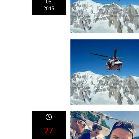
08
2015
27