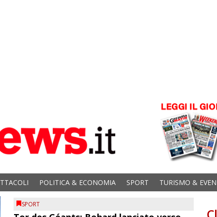
ETTACOLI
POLITICA & ECONOMIA
SPORT
TURISMO & EVEN
SPORT
C