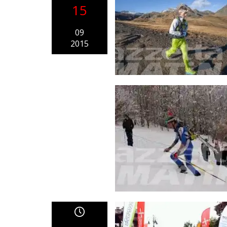
15
09
2015