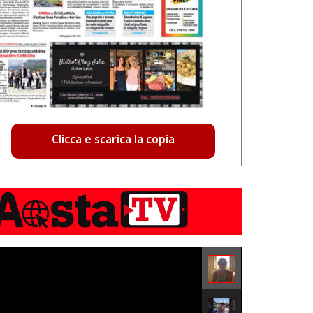
Clicca e scarica la copia