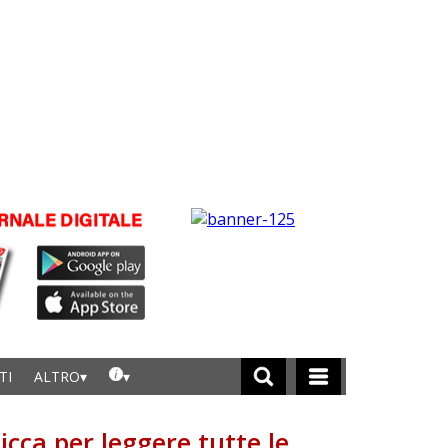
TI
ALTRO
licca per leggere tutte le