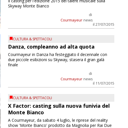
Il casting per l'edizione 2015 del talent musicale sulla
Skyway Monte Bianco
di
Courmayeur
news
il 27/07/2015
CULTURA & SPETTACOLI
Danza, compleanno ad alta quota
Courmayeur in Danza ha festeggiato il decennale con
due piccole esibizioni su Skyway, stasera il gran galà
finale
di
Courmayeur
news
il 11/07/2015
CULTURA & SPETTACOLI
X Factor: casting sulla nuova funivia del
Monte Bianco
A Courmayeur, da sabato 4 luglio, le riprese del reality
show 'Monte Bianco' prodotto da Magnolia per Rai Due