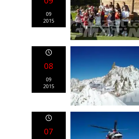
09
09
2015
08
09
2015
07