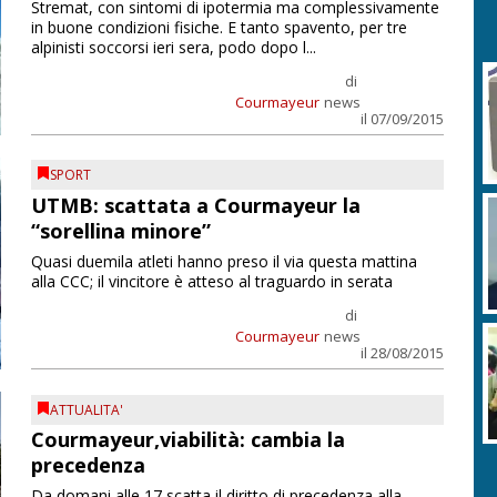
Stremat, con sintomi di ipotermia ma complessivamente
in buone condizioni fisiche. E tanto spavento, per tre
alpinisti soccorsi ieri sera, podo dopo l...
di
Courmayeur
news
il 07/09/2015
SPORT
UTMB: scattata a Courmayeur la
“sorellina minore”
Quasi duemila atleti hanno preso il via questa mattina
alla CCC; il vincitore è atteso al traguardo in serata
di
Courmayeur
news
il 28/08/2015
ATTUALITA'
Courmayeur,viabilità: cambia la
precedenza
Da domani alle 17 scatta il diritto di precedenza alla