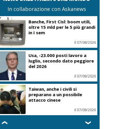
In collaborazione con Askanews
Spin Time, Nonna Roma: prima
vittoria, casa popolare per chi
ha requisiti
il 07/08/2026
Thailandia, 14enne uccide i
nonni e poi fa strage al liceo: 8
morti
il 07/08/2026
Trittico Vitivinicolo:
vendemmia in anticipo tra
qualità e siccità
il 07/08/2026
❮
❯