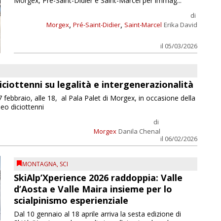
Morgex, Pré-Saint-Didier e Saint-Marcel per immag...
di
,
,
Morgex
Pré-Saint-Didier
Saint-Marcel
Erika David
il 05/03/2026
iciottenni su legalità e intergenerazionalità
ebbraio, alle 18, al Pala Palet di Morgex, in occasione della
neo diciottenni
di
Morgex
Danila Chenal
il 06/02/2026
MONTAGNA
,
SCI
SkiAlp’Xperience 2026 raddoppia: Valle
d’Aosta e Valle Maira insieme per lo
scialpinismo esperienziale
Dal 10 gennaio al 18 aprile arriva la sesta edizione di