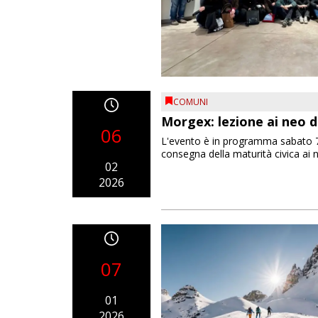
COMUNI
Morgex: lezione ai neo d
06
L'evento è in programma sabato 7 f
consegna della maturità civica ai 
02
2026
07
01
2026