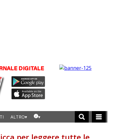
TI
ALTRO
licca per leggere tutte le