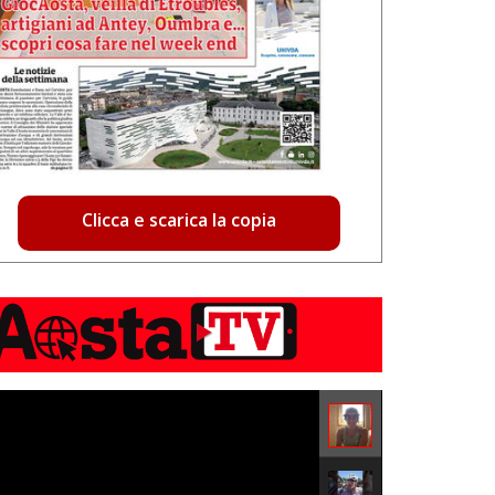
Clicca e scarica la copia