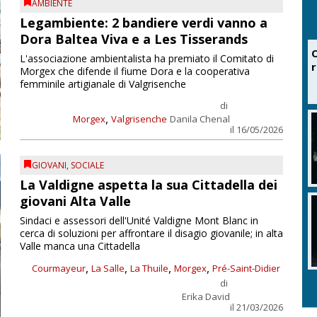
AMBIENTE
Legambiente: 2 bandiere verdi vanno a
Dora Baltea Viva e a Les Tisserands
O
L'associazione ambientalista ha premiato il Comitato di
r
Morgex che difende il fiume Dora e la cooperativa
femminile artigianale di Valgrisenche
di
,
Morgex
Valgrisenche
Danila Chenal
il 16/05/2026
GIOVANI
,
SOCIALE
La Valdigne aspetta la sua Cittadella dei
giovani Alta Valle
Sindaci e assessori dell'Unité Valdigne Mont Blanc in
cerca di soluzioni per affrontare il disagio giovanile; in alta
Valle manca una Cittadella
,
,
,
,
Courmayeur
La Salle
La Thuile
Morgex
Pré-Saint-Didier
di
Erika David
il 21/03/2026