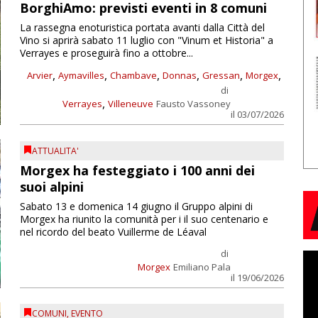
BorghiAmo: previsti eventi in 8 comuni
La rassegna enoturistica portata avanti dalla Città del
Vino si aprirà sabato 11 luglio con "Vinum et Historia" a
Verrayes e proseguirà fino a ottobre...
,
,
,
,
,
,
Arvier
Aymavilles
Chambave
Donnas
Gressan
Morgex
di
,
Verrayes
Villeneuve
Fausto Vassoney
il 03/07/2026
ATTUALITA'
Morgex ha festeggiato i 100 anni dei
suoi alpini
Sabato 13 e domenica 14 giugno il Gruppo alpini di
Morgex ha riunito la comunità per i il suo centenario e
nel ricordo del beato Vuillerme de Léaval
di
Morgex
Emiliano Pala
il 19/06/2026
COMUNI
,
EVENTO