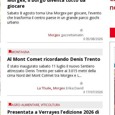
Morgex, il borgo diventa tutto da
n
giocare
Sabato 8 agosto torna Una Morgex per giocare, l'evento
che trasforma il centro paese in un grande parco giochi
urbano
di
Morgex
gazzettamatin
il 05/08/2026
MONTAGNA
Al Mont Comet ricordando Denis Trento
È stato inaugurato sabato 11 luglio il nuovo Sentiero
attrezzato Denis Trento per salire ai 3.015 metri della
cima Nord del Mont Colmet tra Morgex e L...
di
,
La Thuile
Morgex
Erika David
il 17/07/2026
AGRO-ALIMENTARE
,
VITICOLTURA
Presentata a Verrayes l’edizione 2026 di