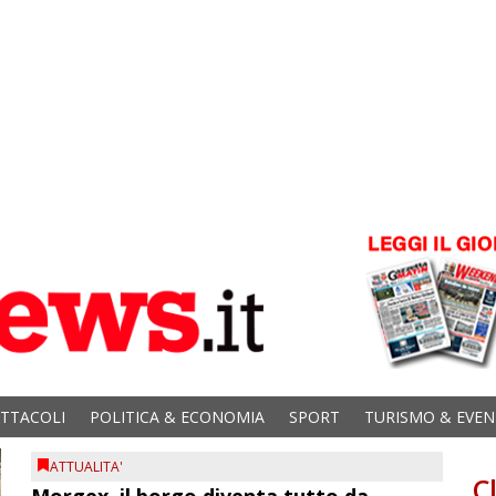
ETTACOLI
POLITICA & ECONOMIA
SPORT
TURISMO & EVEN
ATTUALITA'
C