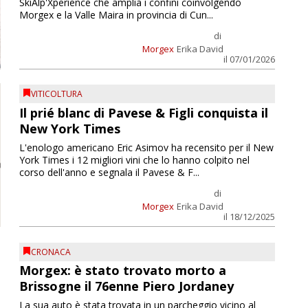
SkiAlp'Xperience che amplia i confini coinvolgendo
Morgex e la Valle Maira in provincia di Cun...
di
Morgex
Erika David
il 07/01/2026
VITICOLTURA
Il prié blanc di Pavese & Figli conquista il
New York Times
L'enologo americano Eric Asimov ha recensito per il New
York Times i 12 migliori vini che lo hanno colpito nel
corso dell'anno e segnala il Pavese & F...
di
Morgex
Erika David
il 18/12/2025
CRONACA
Morgex: è stato trovato morto a
Brissogne il 76enne Piero Jordaney
La sua auto è stata trovata in un parcheggio vicino al