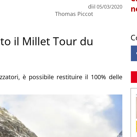
di
il
05/03/2020
n
Thomas Piccot
C
o il Millet Tour du
atori, è possibile restituire il 100% delle