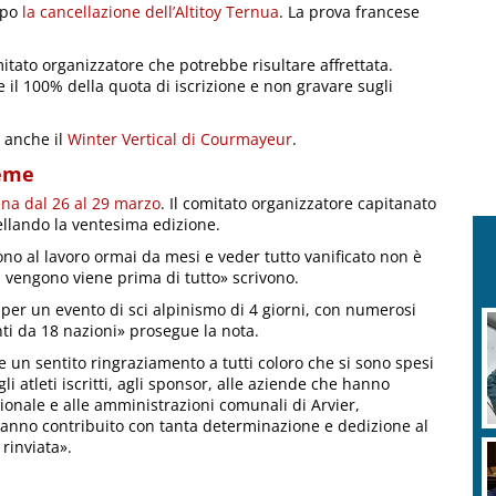
opo
la cancellazione dell’Altitoy Ternua
. La prova francese
itato organizzatore che potrebbe risultare affrettata.
e il 100% della quota di iscrizione e non gravare sugli
o anche il
Winter Vertical di Courmayeur
.
rême
na dal 26 al 29 marzo
. Il comitato organizzatore capitanato
ellando la ventesima edizione.
ono al lavoro ormai da mesi e veder tutto vanificato non è
ca vengono viene prima di tutto» scrivono.
i per un evento di sci alpinismo di 4 giorni, con numerosi
nti da 18 nazioni» prosegue la nota.
 un sentito ringraziamento a tutti coloro che si sono spesi
i atleti iscritti, agli sponsor, alle aziende che hanno
ionale e alle amministrazioni comunali di Arvier,
 hanno contribuito con tanta determinazione e dedizione al
rinviata».