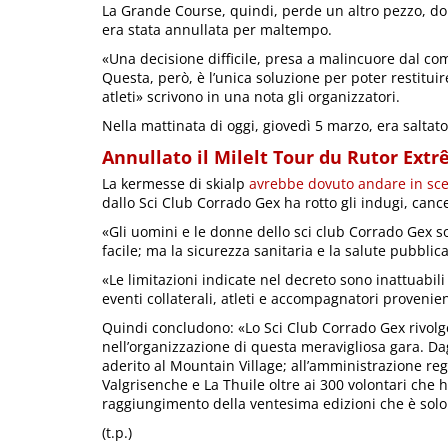
La Grande Course, quindi, perde un altro pezzo, d
era stata annullata per maltempo.
«Una decisione difficile, presa a malincuore dal com
Questa, però, è l’unica soluzione per poter restituir
atleti» scrivono in una nota gli organizzatori.
Nella mattinata di oggi, giovedì 5 marzo, era saltat
Annullato il Milelt Tour du Rutor Ext
La kermesse di skialp
avrebbe dovuto andare in sce
dallo Sci Club Corrado Gex ha rotto gli indugi, canc
«Gli uomini e le donne dello sci club Corrado Gex s
facile; ma la sicurezza sanitaria e la salute pubbli
«Le limitazioni indicate nel decreto sono inattuabil
eventi collaterali, atleti e accompagnatori provenie
Quindi concludono: «Lo Sci Club Corrado Gex rivolge
nell’organizzazione di questa meravigliosa gara. Dagl
aderito al Mountain Village; all’amministrazione reg
Valgrisenche e La Thuile oltre ai 300 volontari che
raggiungimento della ventesima edizioni che è solo 
(t.p.)