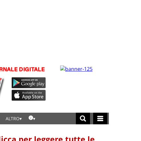
ALTRO
licca per leggere tutte le