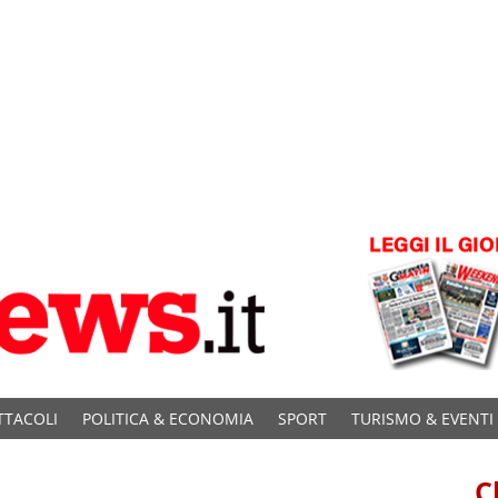
TTACOLI
POLITICA & ECONOMIA
SPORT
TURISMO & EVENTI
C