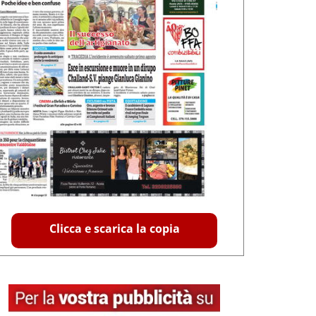
Clicca e scarica la copia