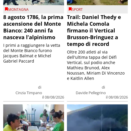
MONTAGNA
SPORT
8 agosto 1786, la prima
Trail: Daniel Thedy e
ascensione del Monte
Michela Comola
Bianco: 240 anni fa
firmano il Vertical
nasceva l’alpinismo
Brusson-Bringuez a
tempo di record
I primi a raggiungere la vetta
del Monte Bianco furono
Oltre 200 atleti al via
Jacques Balmat e Michel
dell'ultima tappa del Défì
Gabriel Paccard
Vertical, sul podio anche
Mathieu Brunod, Alex
Noussan, Miriam Di Vincenzo
e Kaitlin Allen
di
di
Cinzia Timpano
Davide Pellegrino
il 08/08/2026
il 08/08/2026