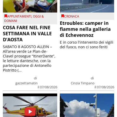
APPUNTAMENTI
,
OGGI &
CRONACA
DOMANI
Etroubles: camper in
COSA FARE NEL FINE
fiamme nella galleria
SETTIMANA IN VALLE
di Echevennoz
D’AOSTA
E in corso l'intervento dei vigili
SABATO 8 AGOSTO ALLEIN –
del fuoco, non ci sono feriti
All’area verde Le Plan-de-
Clavel prosegue “ItinerDante”,
le letture dantesche, con la
partecipazione di Antonello
Pistritto (...
di
di
gazzettamatin
Cinzia Timpano
il 07/08/2026
il 07/08/2026