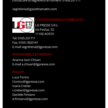
contattare la segreteria al numero: 0165/231711
segreteria@gazzettamatin.com
CONCESSIONARIA DI PUBBLICITÀ
LG PRESSE S.R.L.
via Festaz, 52
11100 AOSTA
Tel: 0165.231711
Fax: 0165.1820141
E-mail
segreteria@lgpresse.com
RESPONSABILE DI AGENZIA
Arianna Gori Chisari
E-mail
a.chisari@lgpresse.com
Account
Luca Torino
l.torino@lgpresse.com
Ivana Cretier
i.cretier@lgpresse.com
Daniele Fimiano
d.fimiano@lgpresse.com