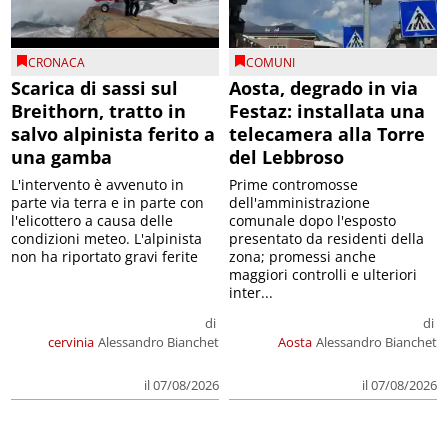
CRONACA
COMUNI
Scarica di sassi sul
Aosta, degrado in via
Breithorn, tratto in
Festaz: installata una
salvo alpinista ferito a
telecamera alla Torre
una gamba
del Lebbroso
L'intervento è avvenuto in
Prime contromosse
parte via terra e in parte con
dell'amministrazione
l'elicottero a causa delle
comunale dopo l'esposto
condizioni meteo. L'alpinista
presentato da residenti della
non ha riportato gravi ferite
zona; promessi anche
maggiori controlli e ulteriori
inter...
di
di
cervinia
Alessandro Bianchet
Aosta
Alessandro Bianchet
il 07/08/2026
il 07/08/2026