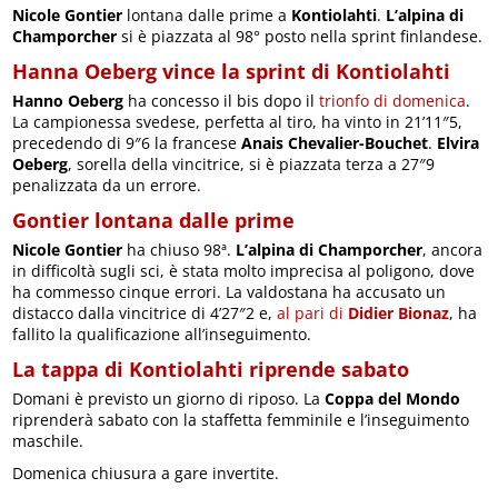
Nicole Gontier
lontana dalle prime a
Kontiolahti
.
L’alpina di
Champorcher
si è piazzata al 98° posto nella sprint finlandese.
Hanna Oeberg vince la sprint di Kontiolahti
Hanno Oeberg
ha concesso il bis dopo il
trionfo di domenica
.
La campionessa svedese, perfetta al tiro, ha vinto in 21’11″5,
precedendo di 9″6 la francese
Anais Chevalier-Bouchet
.
Elvira
Oeberg
, sorella della vincitrice, si è piazzata terza a 27″9
penalizzata da un errore.
Gontier lontana dalle prime
Nicole Gontier
ha chiuso 98ª.
L’alpina di Champorcher
, ancora
in difficoltà sugli sci, è stata molto imprecisa al poligono, dove
ha commesso cinque errori. La valdostana ha accusato un
distacco dalla vincitrice di 4’27″2 e,
al pari di
Didier Bionaz
, ha
fallito la qualificazione all’inseguimento.
La tappa di Kontiolahti riprende sabato
Domani è previsto un giorno di riposo. La
Coppa del Mondo
riprenderà sabato con la staffetta femminile e l’inseguimento
maschile.
Domenica chiusura a gare invertite.