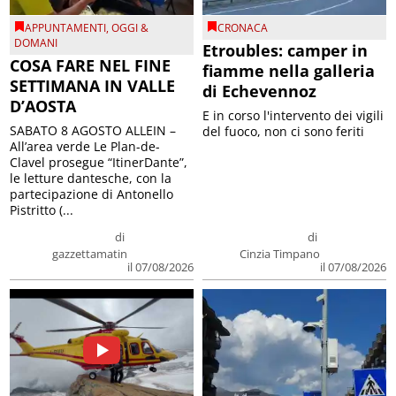
APPUNTAMENTI
,
OGGI &
CRONACA
DOMANI
Etroubles: camper in
COSA FARE NEL FINE
fiamme nella galleria
SETTIMANA IN VALLE
di Echevennoz
D’AOSTA
E in corso l'intervento dei vigili
SABATO 8 AGOSTO ALLEIN –
del fuoco, non ci sono feriti
All’area verde Le Plan-de-
Clavel prosegue “ItinerDante”,
le letture dantesche, con la
partecipazione di Antonello
Pistritto (...
di
di
gazzettamatin
Cinzia Timpano
il 07/08/2026
il 07/08/2026