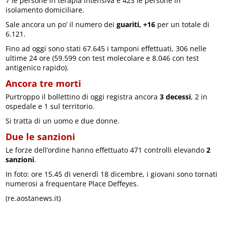
7 le persone in terapia intensiva e 423 le persone in
isolamento domiciliare.
Sale ancora un po’ il numero dei
guariti, +16
per un totale di
6.121.
Fino ad oggi sono stati 67.645 i tamponi effettuati, 306 nelle
ultime 24 ore (59.599 con test molecolare e 8.046 con test
antigenico rapido).
Ancora tre morti
Purtroppo il bollettino di oggi registra ancora
3 decessi
, 2 in
ospedale e 1 sul territorio.
Si tratta di un uomo e due donne.
Due le sanzioni
Le forze dell’ordine hanno effettuato 471 controlli elevando
2
sanzioni
.
In foto: ore 15.45 di venerdì 18 dicembre, i giovani sono tornati
numerosi a frequentare Place Deffeyes.
(re.aostanews.it)