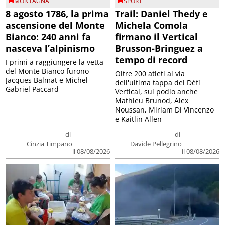
MONTAGNA
SPORT
8 agosto 1786, la prima
Trail: Daniel Thedy e
ascensione del Monte
Michela Comola
Bianco: 240 anni fa
firmano il Vertical
nasceva l’alpinismo
Brusson-Bringuez a
tempo di record
I primi a raggiungere la vetta
del Monte Bianco furono
Oltre 200 atleti al via
Jacques Balmat e Michel
dell'ultima tappa del Défì
Gabriel Paccard
Vertical, sul podio anche
Mathieu Brunod, Alex
Noussan, Miriam Di Vincenzo
e Kaitlin Allen
di
di
Cinzia Timpano
Davide Pellegrino
il 08/08/2026
il 08/08/2026