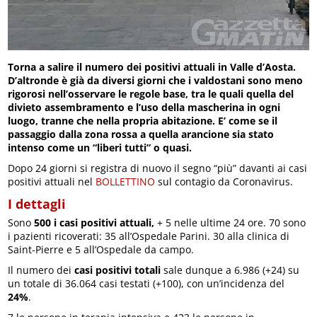
Torna a salire il numero dei positivi attuali in Valle d’Aosta.
D’altronde è già da diversi giorni che i valdostani sono meno
rigorosi nell’osservare le regole base, tra le quali quella del
divieto assembramento e l’uso della mascherina in ogni
luogo, tranne che nella propria abitazione. E’ come se il
passaggio dalla zona rossa a quella arancione sia stato
intenso come un “liberi tutti” o quasi.
Dopo 24 giorni si registra di nuovo il segno “più” davanti ai casi
positivi attuali nel
BOLLETTINO
sul contagio da Coronavirus.
I dettagli
Sono
500 i casi positivi attuali,
+ 5 nelle ultime 24 ore. 70 sono
i pazienti ricoverati: 35 all’Ospedale Parini. 30 alla clinica di
Saint-Pierre e 5 all’Ospedale da campo.
Il numero dei
casi positivi totali
sale dunque a 6.986 (+24) su
un totale di 36.064 casi testati (+100), con un’incidenza del
24%
.