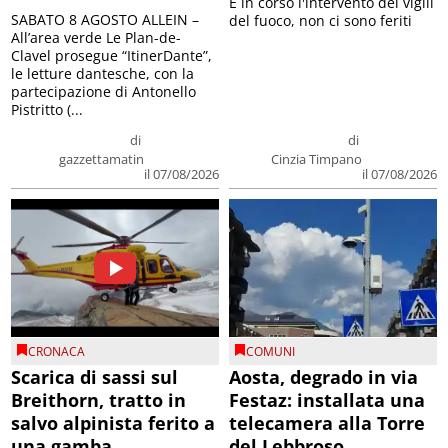
E in corso l'intervento dei vigili
SABATO 8 AGOSTO ALLEIN –
del fuoco, non ci sono feriti
All’area verde Le Plan-de-
Clavel prosegue “ItinerDante”,
le letture dantesche, con la
partecipazione di Antonello
Pistritto (...
di
di
gazzettamatin
Cinzia Timpano
il 07/08/2026
il 07/08/2026
CRONACA
COMUNI
Scarica di sassi sul
Aosta, degrado in via
Breithorn, tratto in
Festaz: installata una
salvo alpinista ferito a
telecamera alla Torre
una gamba
del Lebbroso