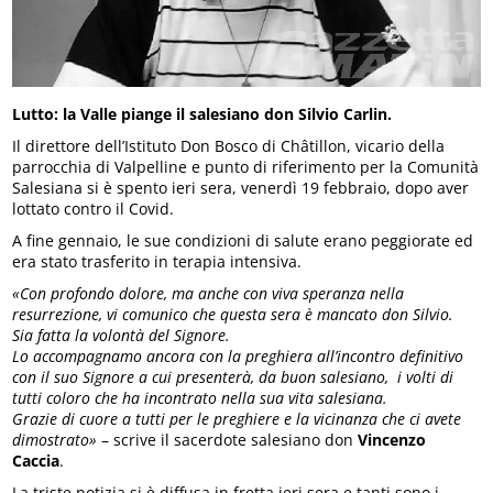
Lutto: la Valle piange il salesiano don Silvio Carlin.
Il direttore dell’Istituto Don Bosco di Châtillon, vicario della
parrocchia di Valpelline e punto di riferimento per la Comunità
Salesiana si è spento ieri sera, venerdì 19 febbraio, dopo aver
lottato contro il Covid.
A fine gennaio, le sue condizioni di salute erano peggiorate ed
era stato trasferito in terapia intensiva.
«Con profondo dolore, ma anche con viva speranza nella
resurrezione, vi comunico che questa sera è mancato don Silvio.
Sia fatta la volontà del Signore.
Lo accompagnamo ancora con la preghiera all’incontro definitivo
con il suo Signore a cui presenterà, da buon salesiano, i volti di
tutti coloro che ha incontrato nella sua vita salesiana.
Grazie di cuore a tutti per le preghiere e la vicinanza che ci avete
dimostrato»
– scrive il sacerdote salesiano don
Vincenzo
Caccia
.
La triste notizia si è diffusa in fretta ieri sera e tanti sono i