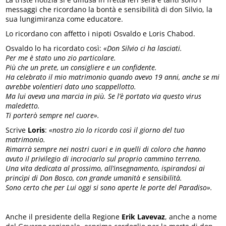
messaggi che ricordano la bontà e sensibilità di don Silvio, la
sua lungimiranza come educatore.
Lo ricordano con affetto i nipoti Osvaldo e Loris Chabod.
Osvaldo lo ha ricordato così:
«Don Silvio ci ha lasciati.
Per me è stato uno zio particolare.
Più che un prete, un consigliere e un confidente.
Ha celebrato il mio matrimonio quando avevo 19 anni, anche se mi
avrebbe volentieri dato uno scappellotto.
Ma lui aveva una marcia in più. Se l’è portato via questo virus
maledetto.
Ti porterò sempre nel cuore».
Scrive
Loris
:
«nostro zio lo ricordo così il giorno del tuo
matrimonio.
Rimarrà sempre nei nostri cuori e in quelli di coloro che hanno
avuto il privilegio di incrociarlo sul proprio cammino terreno.
Una vita dedicata al prossimo, all’insegnamento, ispirandosi ai
princìpi di Don Bosco, con grande umanità e sensibilità.
Sono certo che per Lui oggi si sono aperte le porte del Paradiso».
Anche il presidente della Regione
Erik Lavevaz
, anche a nome