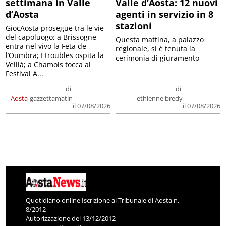
settimana in Valle
Valle d’Aosta: 12 nuovi
d’Aosta
agenti in servizio in 8
stazioni
GiocAosta prosegue tra le vie
del capoluogo; a Brissogne
Questa mattina, a palazzo
entra nel vivo la Feta de
regionale, si è tenuta la
l’Oumbra; Etroubles ospita la
cerimonia di giuramento
Veillà; a Chamois tocca al
Festival A...
di
di
Aosta
gazzettamatin
ethienne bredy
il 07/08/2026
il 07/08/2026
Quotidiano online Iscrizione al Tribunale di Aosta n.
8/2012
Autorizzazione del 13/12/2012