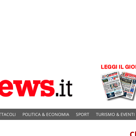
TTACOLI
POLITICA & ECONOMIA
SPORT
TURISMO & EVENTI
C