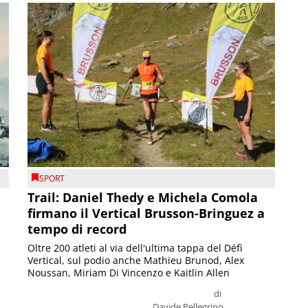
SPORT
Trail: Daniel Thedy e Michela Comola
firmano il Vertical Brusson-Bringuez a
tempo di record
Oltre 200 atleti al via dell'ultima tappa del Défì
Vertical, sul podio anche Mathieu Brunod, Alex
Noussan, Miriam Di Vincenzo e Kaitlin Allen
di
Davide Pellegrino