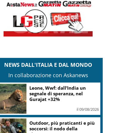
NEWS DALL'ITALIA E DAL MONDO
In collaborazione con Askanews
Iran, Mojtaba Khamenei ha
incontrato Pezeshkian
il 09/08/2026
Gaza, Israele respinge il piano
in 15 punti del Board of Peace