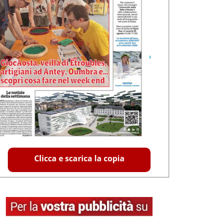
Clicca e scarica la copia