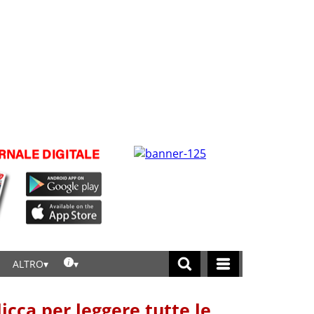
ALTRO
licca per leggere tutte le