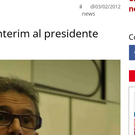
di
il
03/02/2012
n
news
nterim al presidente
C