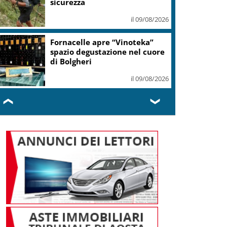
il 09/08/2026
Si è spento a Roma
Massimiliano Cencelli, diede il
nome al famoso Manuale
il 09/08/2026
❮
❯