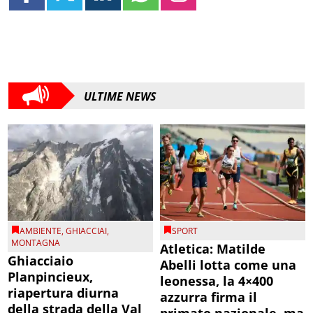
ULTIME NEWS
AMBIENTE
,
GHIACCIAI
,
SPORT
MONTAGNA
Atletica: Matilde
Ghiacciaio
Abelli lotta come una
Planpincieux,
leonessa, la 4×400
riapertura diurna
azzurra firma il
della strada della Val