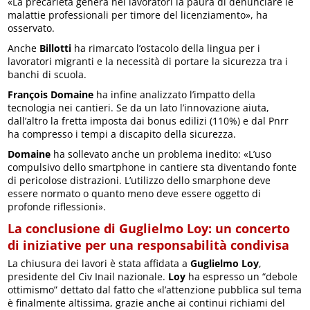
«La precarietà genera nei lavoratori la paura di denunciare le
malattie professionali per timore del licenziamento», ha
osservato.
Anche
Billotti
ha rimarcato l’ostacolo della lingua per i
lavoratori migranti e la necessità di portare la sicurezza tra i
banchi di scuola.
François Domaine
ha infine analizzato l’impatto della
tecnologia nei cantieri. Se da un lato l’innovazione aiuta,
dall’altro la fretta imposta dai bonus edilizi (110%) e dal Pnrr
ha compresso i tempi a discapito della sicurezza.
Domaine
ha sollevato anche un problema inedito: «L’uso
compulsivo dello smartphone in cantiere sta diventando fonte
di pericolose distrazioni. L’utilizzo dello smarphone deve
essere normato o quanto meno deve essere oggetto di
profonde riflessioni».
La conclusione di Guglielmo Loy: un concerto
di iniziative per una responsabilità condivisa
La chiusura dei lavori è stata affidata a
Guglielmo Loy
,
presidente del Civ Inail nazionale.
Loy
ha espresso un “debole
ottimismo” dettato dal fatto che «l’attenzione pubblica sul tema
è finalmente altissima, grazie anche ai continui richiami del