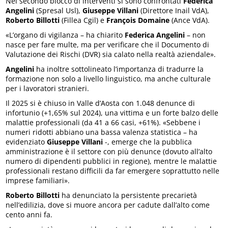
Nel secondo blocco di interventi si sono confrontati
Federica
Angelini
(Spresal Usl),
Giuseppe Villani
(Direttore Inail VdA),
Roberto Billotti
(Fillea Cgil) e
François Domaine
(Ance VdA).
«L’organo di vigilanza – ha chiarito
Federica Angelini
– non
nasce per fare multe, ma per verificare che il Documento di
Valutazione dei Rischi (DVR) sia calato nella realtà aziendale».
Angelini
ha inoltre sottolineato l’importanza di tradurre la
formazione non solo a livello linguistico, ma anche culturale
per i lavoratori stranieri.
Il 2025 si è chiuso in Valle d’Aosta con 1.048 denunce di
infortunio (+1,65% sul 2024), una vittima e un forte balzo delle
malattie professionali (da 41 a 66 casi, +61%). «Sebbene i
numeri ridotti abbiano una bassa valenza statistica – ha
evidenziato
Giuseppe Villani
-, emerge che la pubblica
amministrazione è il settore con più denunce (dovuto all’alto
numero di dipendenti pubblici in regione), mentre le malattie
professionali restano difficili da far emergere soprattutto nelle
imprese familiari».
Roberto Billotti
ha denunciato la persistente precarietà
nell’edilizia, dove si muore ancora per cadute dall’alto come
cento anni fa.