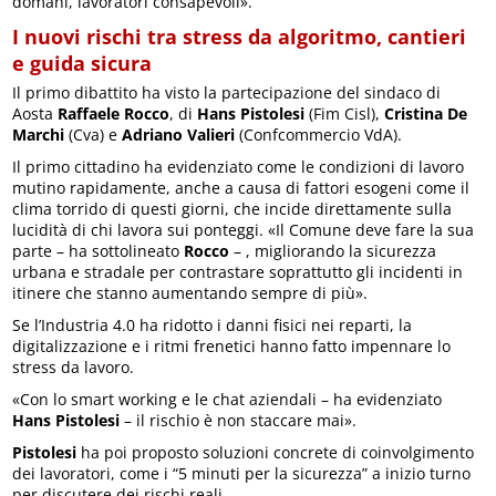
domani, lavoratori consapevoli».
I nuovi rischi tra stress da algoritmo, cantieri
e guida sicura
Il primo dibattito ha visto la partecipazione del sindaco di
Aosta
Raffaele Rocco
, di
Hans Pistolesi
(Fim Cisl),
Cristina De
Marchi
(Cva) e
Adriano Valieri
(Confcommercio VdA).
Il primo cittadino ha evidenziato come le condizioni di lavoro
mutino rapidamente, anche a causa di fattori esogeni come il
clima torrido di questi giorni, che incide direttamente sulla
lucidità di chi lavora sui ponteggi. «Il Comune deve fare la sua
parte – ha sottolineato
Rocco
– , migliorando la sicurezza
urbana e stradale per contrastare soprattutto gli incidenti in
itinere che stanno aumentando sempre di più».
Se l’Industria 4.0 ha ridotto i danni fisici nei reparti, la
digitalizzazione e i ritmi frenetici hanno fatto impennare lo
stress da lavoro.
«Con lo smart working e le chat aziendali – ha evidenziato
Hans Pistolesi
– il rischio è non staccare mai».
Pistolesi
ha poi proposto soluzioni concrete di coinvolgimento
dei lavoratori, come i “5 minuti per la sicurezza” a inizio turno
per discutere dei rischi reali.