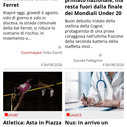
primato nazionale, ma
Ferret
resta fuori dalla finale
dei Mondiali Under 20
Riapre oggi, giovedì 6 agosto,
solo di giorno e solo in
Buon debutto iridato della
discesa, la strada comunale
stellina della Cogne,
della Val Ferret; si riduce lo
protagonista di una prova
scenario di rischio, in
coraggiosa nell'ultima frazione
movimento u...
della seconda batteria della
staffetta mist...
di
Courmayeur
Erika David
di
Davide Pellegrino
il 06/08/2026
il 06/08/2026
SPORT
SANITÀ
Atletica: Asta in Piazza
Nus: in arrivo un