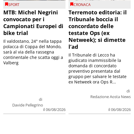
SPORT
CRONACA
MTB: Michel Negrini
Terremoto editoria: il
convocato per i
Tribunale boccia il
Campionati Europei di
concordato delle
bike trial
testate Ops (ex
Netweek); si dimette
Il valdostano, 24° nella tappa
l’ad
polacca di Coppa del Mondo,
sarà al via della rassegna
Il Tribunale di Lecco ha
continentale che scatta oggi a
giudicato inammissibile la
Valberg
domanda di concordato
preventivo presentata dal
gruppo per salvare le testate
ex Netweek ora Ops R...
di
Redazione Aosta News
di
Davide Pellegrino
il 06/08/2026
il 06/08/2026