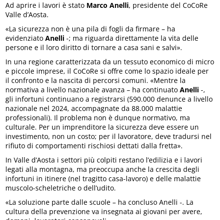
Ad aprire i lavori è stato
Marco Anelli
, presidente del CoCoRe
Valle d’Aosta.
«La sicurezza non è una pila di fogli da firmare – ha
evidenziato
Anelli
-; ma riguarda direttamente la vita delle
persone e il loro diritto di tornare a casa sani e salvi».
In una regione caratterizzata da un tessuto economico di micro
e piccole imprese, il CoCoRe si offre come lo spazio ideale per
il confronto e la nascita di percorsi comuni. «Mentre la
normativa a livello nazionale avanza – ha continuato
Anelli
-,
gli infortuni continuano a registrarsi (590.000 denunce a livello
nazionale nel 2024, accompagnate da 88.000 malattie
professionali). Il problema non è dunque normativo, ma
culturale. Per un imprenditore la sicurezza deve essere un
investimento, non un costo; per il lavoratore, deve tradursi nel
rifiuto di comportamenti rischiosi dettati dalla fretta».
In Valle d’Aosta i settori più colpiti restano l’edilizia e i lavori
legati alla montagna, ma preoccupa anche la crescita degli
infortuni in itinere (nel tragitto casa-lavoro) e delle malattie
muscolo-scheletriche o dell’udito.
«La soluzione parte dalle scuole – ha concluso Anelli -. La
cultura della prevenzione va insegnata ai giovani per avere,