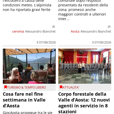
l'elicottero a causa delle
comunale dopo l'esposto
condizioni meteo. L'alpinista
presentato da residenti della
non ha riportato gravi ferite
zona; promessi anche
maggiori controlli e ulteriori
inter...
di
di
cervinia
Alessandro Bianchet
Aosta
Alessandro Bianchet
il 07/08/2026
il 07/08/2026
TURISMO & TEMPO LIBERO
ATTUALITA'
Cosa fare nel fine
Corpo forestale della
settimana in Valle
Valle d’Aosta: 12 nuovi
d’Aosta
agenti in servizio in 8
stazioni
GiocAosta prosegue tra le vie