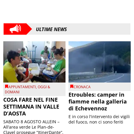
ULTIME NEWS
APPUNTAMENTI
,
OGGI &
CRONACA
DOMANI
Etroubles: camper in
COSA FARE NEL FINE
fiamme nella galleria
SETTIMANA IN VALLE
di Echevennoz
D’AOSTA
E in corso l'intervento dei vigili
SABATO 8 AGOSTO ALLEIN –
del fuoco, non ci sono feriti
All’area verde Le Plan-de-
Clavel prosegue “ItinerDante”,