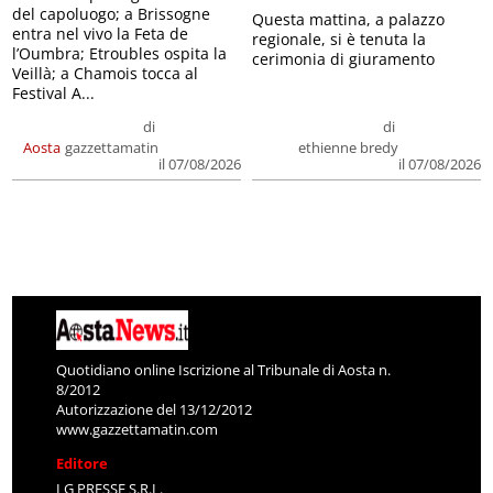
del capoluogo; a Brissogne
Questa mattina, a palazzo
entra nel vivo la Feta de
regionale, si è tenuta la
l’Oumbra; Etroubles ospita la
cerimonia di giuramento
Veillà; a Chamois tocca al
Festival A...
di
di
Aosta
gazzettamatin
ethienne bredy
il 07/08/2026
il 07/08/2026
Quotidiano online Iscrizione al Tribunale di Aosta n.
8/2012
Autorizzazione del 13/12/2012
www.gazzettamatin.com
Editore
LG PRESSE S.R.L.