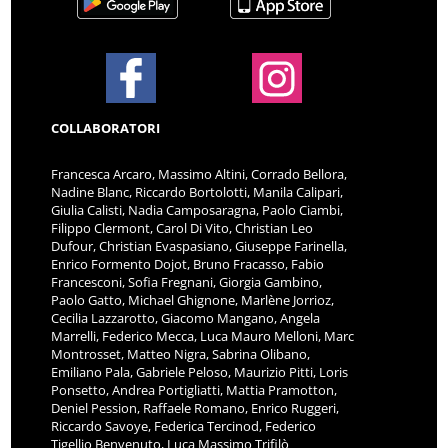
COLLABORATORI
Francesca Arcaro, Massimo Altini, Corrado Bellora,
Nadine Blanc, Riccardo Bortolotti, Manila Calipari,
Giulia Calisti, Nadia Camposaragna, Paolo Ciambi,
Filippo Clermont, Carol Di Vito, Christian Leo
Dufour, Christian Evaspasiano, Giuseppe Farinella,
Enrico Formento Dojot, Bruno Fracasso, Fabio
Francesconi, Sofia Fregnani, Giorgia Gambino,
Paolo Gatto, Michael Ghignone, Marlène Jorrioz,
Cecilia Lazzarotto, Giacomo Mangano, Angela
Marrelli, Federico Mecca, Luca Mauro Melloni, Marc
Montrosset, Matteo Nigra, Sabrina Olibano,
Emiliano Pala, Gabriele Peloso, Maurizio Pitti, Loris
Ponsetto, Andrea Portigliatti, Mattia Pramotton,
Deniel Pession, Raffaele Romano, Enrico Ruggeri,
Riccardo Savoye, Federica Tercinod, Federico
Tigellio Benvenuto, Luca Massimo Trifilò