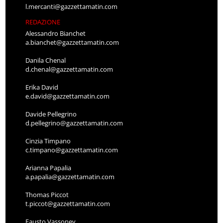
l.mercanti@gazzettamatin.com
REDAZIONE
Alessandro Bianchet
a.bianchet@gazzettamatin.com
Danila Chenal
d.chenal@gazzettamatin.com
Erika David
e.david@gazzettamatin.com
Davide Pellegrino
d.pellegrino@gazzettamatin.com
Cinzia Timpano
c.timpano@gazzettamatin.com
Arianna Papalia
a.papalia@gazzettamatin.com
Thomas Piccot
t.piccot@gazzettamatin.com
Fausto Vassoney