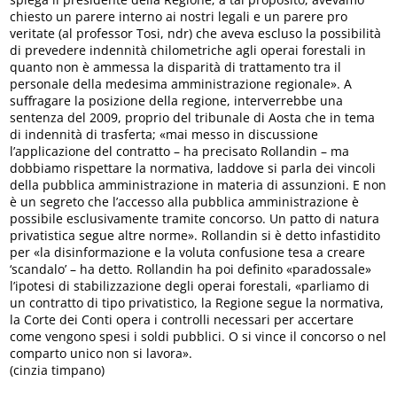
chiesto un parere interno ai nostri legali e un parere pro
veritate (al professor Tosi, ndr) che aveva escluso la possibilità
di prevedere indennità chilometriche agli operai forestali in
quanto non è ammessa la disparità di trattamento tra il
personale della medesima amministrazione regionale». A
suffragare la posizione della regione, interverrebbe una
sentenza del 2009, proprio del tribunale di Aosta che in tema
di indennità di trasferta; «mai messo in discussione
l’applicazione del contratto – ha precisato Rollandin – ma
dobbiamo rispettare la normativa, laddove si parla dei vincoli
della pubblica amministrazione in materia di assunzioni. E non
è un segreto che l’accesso alla pubblica amministrazione è
possibile esclusivamente tramite concorso. Un patto di natura
privatistica segue altre norme». Rollandin si è detto infastidito
per «la disinformazione e la voluta confusione tesa a creare
‘scandalo’ – ha detto. Rollandin ha poi definito «paradossale»
l’ipotesi di stabilizzazione degli operai forestali, «parliamo di
un contratto di tipo privatistico, la Regione segue la normativa,
la Corte dei Conti opera i controlli necessari per accertare
come vengono spesi i soldi pubblici. O si vince il concorso o nel
comparto unico non si lavora».
(cinzia timpano)