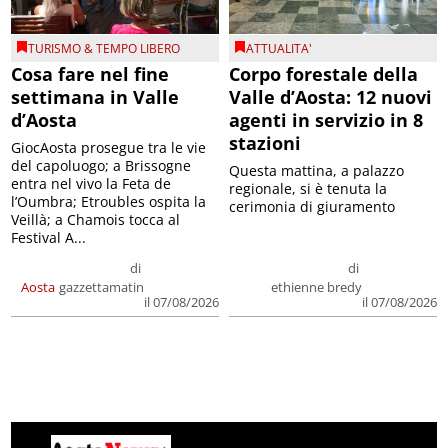
TURISMO & TEMPO LIBERO
ATTUALITA'
Cosa fare nel fine
Corpo forestale della
settimana in Valle
Valle d’Aosta: 12 nuovi
d’Aosta
agenti in servizio in 8
stazioni
GiocAosta prosegue tra le vie
del capoluogo; a Brissogne
Questa mattina, a palazzo
entra nel vivo la Feta de
regionale, si è tenuta la
l’Oumbra; Etroubles ospita la
cerimonia di giuramento
Veillà; a Chamois tocca al
Festival A...
di
di
Aosta
gazzettamatin
ethienne bredy
il 07/08/2026
il 07/08/2026