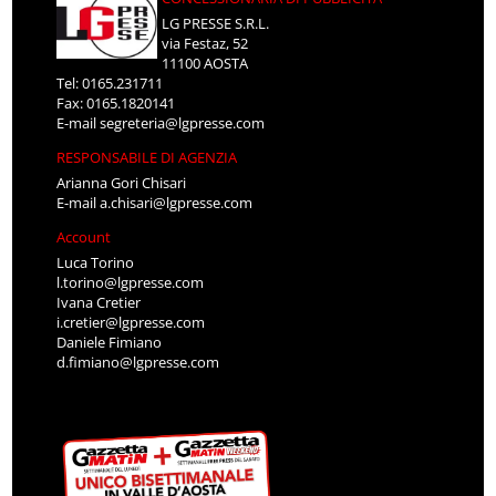
LG PRESSE S.R.L.
via Festaz, 52
11100 AOSTA
Tel: 0165.231711
Fax: 0165.1820141
E-mail
segreteria@lgpresse.com
RESPONSABILE DI AGENZIA
Arianna Gori Chisari
E-mail
a.chisari@lgpresse.com
Account
Luca Torino
l.torino@lgpresse.com
Ivana Cretier
i.cretier@lgpresse.com
Daniele Fimiano
d.fimiano@lgpresse.com