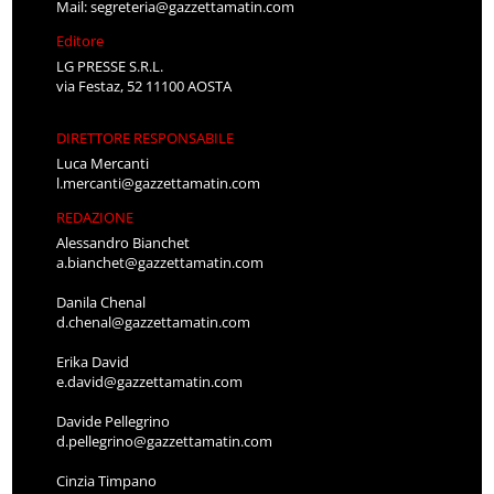
Mail:
segreteria@gazzettamatin.com
Editore
LG PRESSE S.R.L.
via Festaz, 52 11100 AOSTA
DIRETTORE RESPONSABILE
Luca Mercanti
l.mercanti@gazzettamatin.com
REDAZIONE
Alessandro Bianchet
a.bianchet@gazzettamatin.com
Danila Chenal
d.chenal@gazzettamatin.com
Erika David
e.david@gazzettamatin.com
Davide Pellegrino
d.pellegrino@gazzettamatin.com
Cinzia Timpano