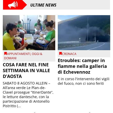
ULTIME NEWS
APPUNTAMENTI
,
OGGI &
CRONACA
DOMANI
Etroubles: camper in
COSA FARE NEL FINE
fiamme nella galleria
SETTIMANA IN VALLE
di Echevennoz
D’AOSTA
E in corso l'intervento dei vigili
SABATO 8 AGOSTO ALLEIN –
del fuoco, non ci sono feriti
All’area verde Le Plan-de-
Clavel prosegue “ItinerDante”,
le letture dantesche, con la
partecipazione di Antonello
Pistritto (...