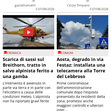
di
di
gazzettamatin
Cinzia Timpano
il 07/08/2026
il 07/08/2026
CRONACA
COMUNI
Scarica di sassi sul
Aosta, degrado in via
Breithorn, tratto in
Festaz: installata una
salvo alpinista ferito a
telecamera alla Torre
una gamba
del Lebbroso
L'intervento è avvenuto in
Prime contromosse
parte via terra e in parte con
dell'amministrazione
l'elicottero a causa delle
comunale dopo l'esposto
condizioni meteo. L'alpinista
presentato da residenti della
non ha riportato gravi ferite
zona; promessi anche
maggiori controlli e ulteriori
inter...