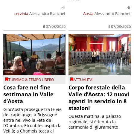
di
di
cervinia
Alessandro Bianchet
Aosta
Alessandro Bianchet
il 07/08/2026
il 07/08/2026
TURISMO & TEMPO LIBERO
ATTUALITA'
Cosa fare nel fine
Corpo forestale della
settimana in Valle
Valle d’Aosta: 12 nuovi
d’Aosta
agenti in servizio in 8
stazioni
GiocAosta prosegue tra le vie
del capoluogo; a Brissogne
Questa mattina, a palazzo
entra nel vivo la Feta de
regionale, si è tenuta la
l’Oumbra; Etroubles ospita la
cerimonia di giuramento
Veillà; a Chamois tocca al