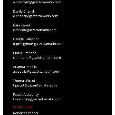
a.bianchet@gazzettamatin.com
Danila Chenal
d.chenal@gazzettamatin.com
Erika David
e.david@gazzettamatin.com
Davide Pellegrino
d.pellegrino@gazzettamatin.com
Cinzia Timpano
c.timpano@gazzettamatin.com
Arianna Papalia
a.papalia@gazzettamatin.com
Thomas Piccot
t.piccot@gazzettamatin.com
Fausto Vassoney
f.vassoney@gazzettamatin.com
SEGRETERIA
Roberta Prodoti