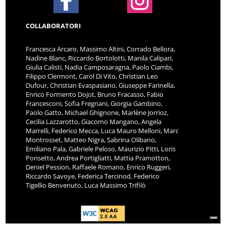
COLLABORATORI
Francesca Arcaro, Massimo Altini, Corrado Bellora,
Nadine Blanc, Riccardo Bortolotti, Manila Calipari,
Giulia Calisti, Nadia Camposaragna, Paolo Ciambi,
Filippo Clermont, Carol Di Vito, Christian Leo
Dufour, Christian Evaspasiano, Giuseppe Farinella,
Enrico Formento Dojot, Bruno Fracasso, Fabio
Francesconi, Sofia Fregnani, Giorgia Gambino,
Paolo Gatto, Michael Ghignone, Marlène Jorrioz,
Cecilia Lazzarotto, Giacomo Mangano, Angela
Marrelli, Federico Mecca, Luca Mauro Melloni, Marc
Montrosset, Matteo Nigra, Sabrina Olibano,
Emiliano Pala, Gabriele Peloso, Maurizio Pitti, Loris
Ponsetto, Andrea Portigliatti, Mattia Pramotton,
Deniel Pession, Raffaele Romano, Enrico Ruggeri,
Riccardo Savoye, Federica Tercinod, Federico
Tigellio Benvenuto, Luca Massimo Trifilò