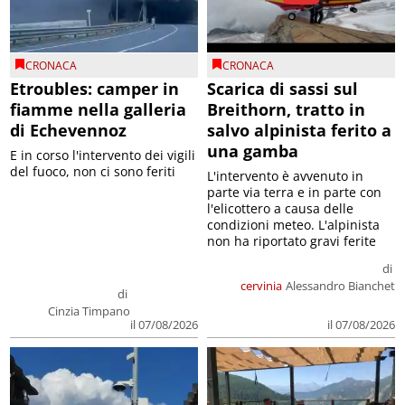
CRONACA
CRONACA
Etroubles: camper in
Scarica di sassi sul
fiamme nella galleria
Breithorn, tratto in
di Echevennoz
salvo alpinista ferito a
una gamba
E in corso l'intervento dei vigili
del fuoco, non ci sono feriti
L'intervento è avvenuto in
parte via terra e in parte con
l'elicottero a causa delle
condizioni meteo. L'alpinista
non ha riportato gravi ferite
di
cervinia
Alessandro Bianchet
di
Cinzia Timpano
il 07/08/2026
il 07/08/2026