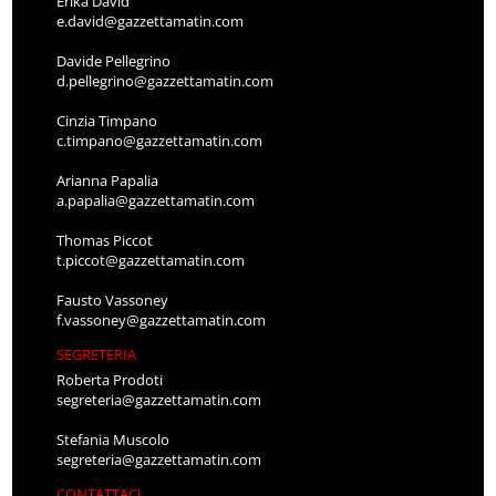
Erika David
e.david@gazzettamatin.com
Davide Pellegrino
d.pellegrino@gazzettamatin.com
Cinzia Timpano
c.timpano@gazzettamatin.com
Arianna Papalia
a.papalia@gazzettamatin.com
Thomas Piccot
t.piccot@gazzettamatin.com
Fausto Vassoney
f.vassoney@gazzettamatin.com
SEGRETERIA
Roberta Prodoti
segreteria@gazzettamatin.com
Stefania Muscolo
segreteria@gazzettamatin.com
CONTATTACI