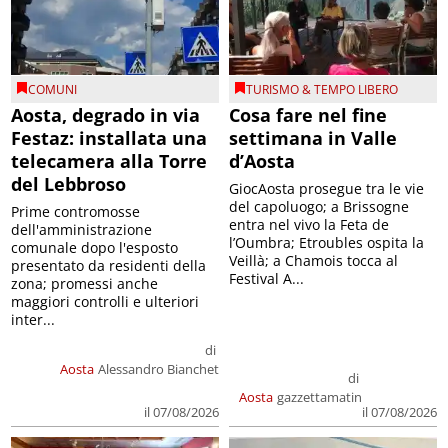
COMUNI
TURISMO & TEMPO LIBERO
Aosta, degrado in via
Cosa fare nel fine
Festaz: installata una
settimana in Valle
telecamera alla Torre
d’Aosta
del Lebbroso
GiocAosta prosegue tra le vie
del capoluogo; a Brissogne
Prime contromosse
entra nel vivo la Feta de
dell'amministrazione
l’Oumbra; Etroubles ospita la
comunale dopo l'esposto
Veillà; a Chamois tocca al
presentato da residenti della
Festival A...
zona; promessi anche
maggiori controlli e ulteriori
inter...
di
Aosta
Alessandro Bianchet
di
Aosta
gazzettamatin
il 07/08/2026
il 07/08/2026