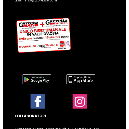
d.fimiano@lgpresse.com
COLLABORATORI