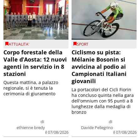
ATTUALITA'
SPORT
Corpo forestale della
Ciclismo su pista:
Valle d’Aosta: 12 nuovi
Mélanie Bosonin si
agenti in servizio in 8
avvicina al podio ai
stazioni
Campionati Italiani
giovanili
Questa mattina, a palazzo
regionale, si è tenuta la
La portacolori del Cicli Fiorin
cerimonia di giuramento
ha concluso quinta nella gara
dell'omnium con 95 punti a 8
lunghezze dalla medaglia di
bronzo
di
di
ethienne bredy
Davide Pellegrino
il 07/08/2026
il 07/08/2026