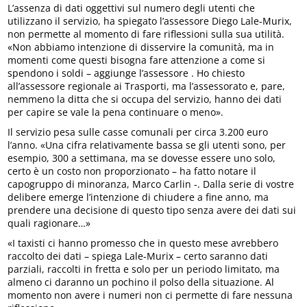
L’assenza di dati oggettivi sul numero degli utenti che
utilizzano il servizio, ha spiegato l’assessore Diego Lale-Murix,
non permette al momento di fare riflessioni sulla sua utilità.
«Non abbiamo intenzione di disservire la comunità, ma in
momenti come questi bisogna fare attenzione a come si
spendono i soldi – aggiunge l’assessore . Ho chiesto
all’assessore regionale ai Trasporti, ma l’assessorato e, pare,
nemmeno la ditta che si occupa del servizio, hanno dei dati
per capire se vale la pena continuare o meno».
Il servizio pesa sulle casse comunali per circa 3.200 euro
l’anno. «Una cifra relativamente bassa se gli utenti sono, per
esempio, 300 a settimana, ma se dovesse essere uno solo,
certo è un costo non proporzionato – ha fatto notare il
capogruppo di minoranza, Marco Carlin -. Dalla serie di vostre
delibere emerge l’intenzione di chiudere a fine anno, ma
prendere una decisione di questo tipo senza avere dei dati sui
quali ragionare…»
«I taxisti ci hanno promesso che in questo mese avrebbero
raccolto dei dati – spiega Lale-Murix – certo saranno dati
parziali, raccolti in fretta e solo per un periodo limitato, ma
almeno ci daranno un pochino il polso della situazione. Al
momento non avere i numeri non ci permette di fare nessuna