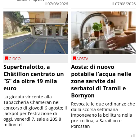
il 07/08/2026
il 07/08/2026
GIOCO
AOSTA
SuperEnalotto, a
Aosta: di nuovo
Châtillon centrato un
potabile l’acqua nelle
“5” da oltre 19 mila
zone servite dai
euro
serbatoi di Tramil e
Bornyon
La giocata vincente alla
Tabaccheria Chameran nel
Revocate le due ordinanze che
concorso di giovedì 6 agosto; il
dalla scorsa settimana
jackpot per l'estrazione di
imponevano la bollitura nella
oggi, venerdì 7, sale a 205,8
pre-collina, a Saraillon e
milioni d...
Porossan
di