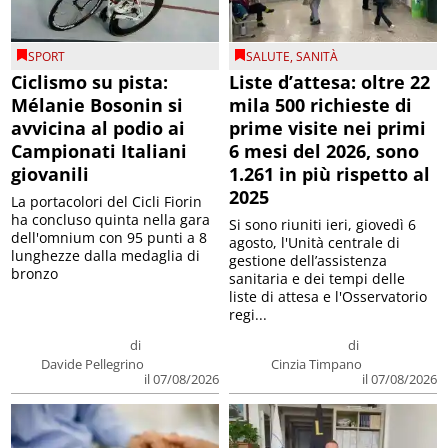
SPORT
SALUTE
,
SANITÀ
Ciclismo su pista:
Liste d’attesa: oltre 22
Mélanie Bosonin si
mila 500 richieste di
avvicina al podio ai
prime visite nei primi
Campionati Italiani
6 mesi del 2026, sono
giovanili
1.261 in più rispetto al
2025
La portacolori del Cicli Fiorin
ha concluso quinta nella gara
Si sono riuniti ieri, giovedì 6
dell'omnium con 95 punti a 8
agosto, l'Unità centrale di
lunghezze dalla medaglia di
gestione dell’assistenza
bronzo
sanitaria e dei tempi delle
liste di attesa e l'Osservatorio
regi...
di
di
Davide Pellegrino
Cinzia Timpano
il 07/08/2026
il 07/08/2026