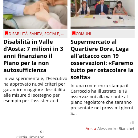
DISABILITÀ
,
SANITÀ
,
SOCIALE
, ...
COMUNI
Disabilità in Valle
Supermercato al
d’Aosta: 7 milioni in 3
Quartiere Dora, Lega
anni finanziano il
all’attacco con 19
Piano per la non
osservazioni: «Faremo
autosufficienza
tutto per ostacolare la
scelta»
In via sperimentale, l'Esecutivo
ha approvato nuovi criteri per
In una conferenza stampa il
garantire maggiore flessibilità
Carroccio ha illustrato le 19
alle misure di sostegno per
osservazioni alla variante al
esempio per l'assistenza d...
piano regolatore che saranno
presentate nei prossimi giorni.
S...
di
Aosta
Alessandro Bianchet
di
Cinzia Timpano