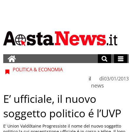
POLITICA & ECONOMIA
di
il
03/01/2013
news
E’ ufficiale, il nuovo
soggetto politico é l’UVP
E’ Union Valdôtaine Progressiste il nome del nuovo soggetto
politico la cui presentazione ufficiale é in corso a Hône. Il logo