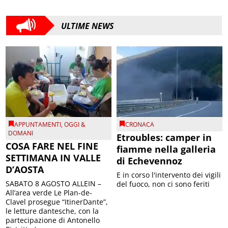
ULTIME NEWS
APPUNTAMENTI
,
OGGI &
CRONACA
DOMANI
Etroubles: camper in
COSA FARE NEL FINE
fiamme nella galleria
SETTIMANA IN VALLE
di Echevennoz
D’AOSTA
E in corso l'intervento dei vigili
SABATO 8 AGOSTO ALLEIN –
del fuoco, non ci sono feriti
All’area verde Le Plan-de-
Clavel prosegue “ItinerDante”,
le letture dantesche, con la
partecipazione di Antonello