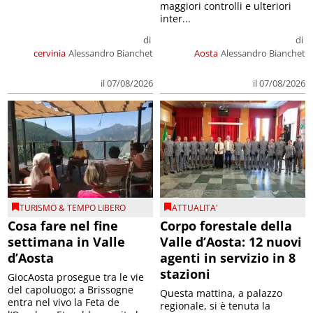
maggiori controlli e ulteriori
inter...
di
di
cervinia
Alessandro Bianchet
Aosta
Alessandro Bianchet
il 07/08/2026
il 07/08/2026
TURISMO & TEMPO LIBERO
ATTUALITA'
Cosa fare nel fine
Corpo forestale della
settimana in Valle
Valle d’Aosta: 12 nuovi
d’Aosta
agenti in servizio in 8
stazioni
GiocAosta prosegue tra le vie
del capoluogo; a Brissogne
Questa mattina, a palazzo
entra nel vivo la Feta de
regionale, si è tenuta la