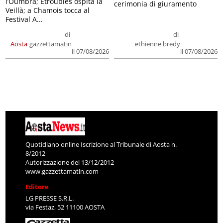
l’Oumbra; Etroubles ospita la
cerimonia di giuramento
Veillà; a Chamois tocca al
Festival A...
di
di
Aosta
gazzettamatin
ethienne bredy
il 07/08/2026
il 07/08/2026
Quotidiano online Iscrizione al Tribunale di Aosta n.
8/2012
Autorizzazione del 13/12/2012
www.gazzettamatin.com
Editore
LG PRESSE S.R.L.
via Festaz, 52 11100 AOSTA