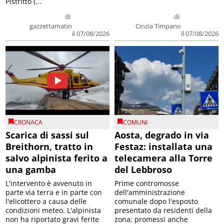
Pistritto (...
di
di
gazzettamatin
Cinzia Timpano
il 07/08/2026
il 07/08/2026
CRONACA
COMUNI
Scarica di sassi sul
Aosta, degrado in via
Breithorn, tratto in
Festaz: installata una
salvo alpinista ferito a
telecamera alla Torre
una gamba
del Lebbroso
L'intervento è avvenuto in
Prime contromosse
parte via terra e in parte con
dell'amministrazione
l'elicottero a causa delle
comunale dopo l'esposto
condizioni meteo. L'alpinista
presentato da residenti della
non ha riportato gravi ferite
zona; promessi anche