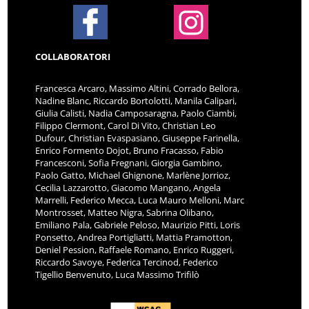
COLLABORATORI
Francesca Arcaro, Massimo Altini, Corrado Bellora,
Nadine Blanc, Riccardo Bortolotti, Manila Calipari,
Giulia Calisti, Nadia Camposaragna, Paolo Ciambi,
Filippo Clermont, Carol Di Vito, Christian Leo
Dufour, Christian Evaspasiano, Giuseppe Farinella,
Enrico Formento Dojot, Bruno Fracasso, Fabio
Francesconi, Sofia Fregnani, Giorgia Gambino,
Paolo Gatto, Michael Ghignone, Marlène Jorrioz,
Cecilia Lazzarotto, Giacomo Mangano, Angela
Marrelli, Federico Mecca, Luca Mauro Melloni, Marc
Montrosset, Matteo Nigra, Sabrina Olibano,
Emiliano Pala, Gabriele Peloso, Maurizio Pitti, Loris
Ponsetto, Andrea Portigliatti, Mattia Pramotton,
Deniel Pession, Raffaele Romano, Enrico Ruggeri,
Riccardo Savoye, Federica Tercinod, Federico
Tigellio Benvenuto, Luca Massimo Trifilò