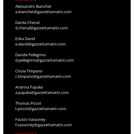
Alessandro Bianchet
a.bianchet@gazzettamatin.com
Danila Chenal
d.chenal@gazzettamatin.com
Erika David
e.david@gazzettamatin.com
Davide Pellegrino
d.pellegrino@gazzettamatin.com
Cinzia Timpano
c.timpano@gazzettamatin.com
Arianna Papalia
a.papalia@gazzettamatin.com
Thomas Piccot
t.piccot@gazzettamatin.com
Fausto Vassoney
f.vassoney@gazzettamatin.com
SEGRETERIA