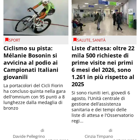
SPORT
SALUTE
,
SANITÀ
Ciclismo su pista:
Liste d’attesa: oltre 22
Mélanie Bosonin si
mila 500 richieste di
avvicina al podio ai
prime visite nei primi
Campionati Italiani
6 mesi del 2026, sono
giovanili
1.261 in più rispetto al
2025
La portacolori del Cicli Fiorin
ha concluso quinta nella gara
Si sono riuniti ieri, giovedì 6
dell'omnium con 95 punti a 8
agosto, l'Unità centrale di
lunghezze dalla medaglia di
gestione dell’assistenza
bronzo
sanitaria e dei tempi delle
liste di attesa e l'Osservatorio
regi...
di
di
Davide Pellegrino
Cinzia Timpano