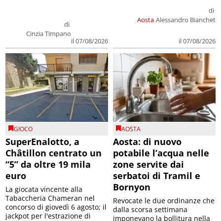
di
Aosta
Alessandro Bianchet
di
Cinzia Timpano
il 07/08/2026
il 07/08/2026
GIOCO
AOSTA
SuperEnalotto, a
Aosta: di nuovo
Châtillon centrato un
potabile l’acqua nelle
“5” da oltre 19 mila
zone servite dai
euro
serbatoi di Tramil e
Bornyon
La giocata vincente alla
Tabaccheria Chameran nel
Revocate le due ordinanze che
concorso di giovedì 6 agosto; il
dalla scorsa settimana
jackpot per l'estrazione di
imponevano la bollitura nella