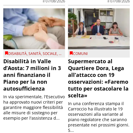
il 07/08/2026
il 07/08/2026
DISABILITÀ
,
SANITÀ
,
SOCIALE
, ...
COMUNI
Disabilità in Valle
Supermercato al
d’Aosta: 7 milioni in 3
Quartiere Dora, Lega
anni finanziano il
all’attacco con 19
Piano per la non
osservazioni: «Faremo
autosufficienza
tutto per ostacolare la
scelta»
In via sperimentale, l'Esecutivo
ha approvato nuovi criteri per
In una conferenza stampa il
garantire maggiore flessibilità
Carroccio ha illustrato le 19
alle misure di sostegno per
osservazioni alla variante al
esempio per l'assistenza d...
piano regolatore che saranno
presentate nei prossimi giorni.
S...