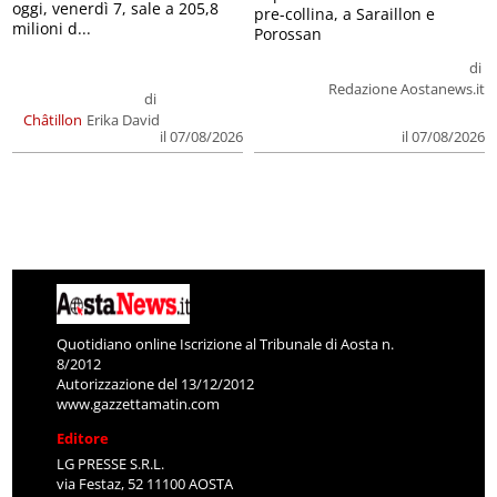
oggi, venerdì 7, sale a 205,8
pre-collina, a Saraillon e
milioni d...
Porossan
di
Redazione Aostanews.it
di
Châtillon
Erika David
il 07/08/2026
il 07/08/2026
Quotidiano online Iscrizione al Tribunale di Aosta n.
8/2012
Autorizzazione del 13/12/2012
www.gazzettamatin.com
Editore
LG PRESSE S.R.L.
via Festaz, 52 11100 AOSTA