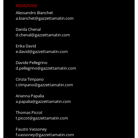
REDAZIONE
Alessandro Bianchet
a.bianchet@gazzettamatin.com
Danila Chenal
d.chenal@gazzettamatin.com
Erika David
e.david@gazzettamatin.com
Davide Pellegrino
d.pellegrino@gazzettamatin.com
Cinzia Timpano
c.timpano@gazzettamatin.com
Arianna Papalia
a.papalia@gazzettamatin.com
Thomas Piccot
t.piccot@gazzettamatin.com
Fausto Vassoney
f.vassoney@gazzettamatin.com