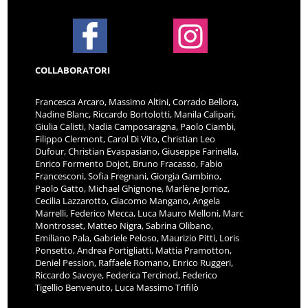
COLLABORATORI
Francesca Arcaro, Massimo Altini, Corrado Bellora,
Nadine Blanc, Riccardo Bortolotti, Manila Calipari,
Giulia Calisti, Nadia Camposaragna, Paolo Ciambi,
Filippo Clermont, Carol Di Vito, Christian Leo
Dufour, Christian Evaspasiano, Giuseppe Farinella,
Enrico Formento Dojot, Bruno Fracasso, Fabio
Francesconi, Sofia Fregnani, Giorgia Gambino,
Paolo Gatto, Michael Ghignone, Marlène Jorrioz,
Cecilia Lazzarotto, Giacomo Mangano, Angela
Marrelli, Federico Mecca, Luca Mauro Melloni, Marc
Montrosset, Matteo Nigra, Sabrina Olibano,
Emiliano Pala, Gabriele Peloso, Maurizio Pitti, Loris
Ponsetto, Andrea Portigliatti, Mattia Pramotton,
Deniel Pession, Raffaele Romano, Enrico Ruggeri,
Riccardo Savoye, Federica Tercinod, Federico
Tigellio Benvenuto, Luca Massimo Trifilò