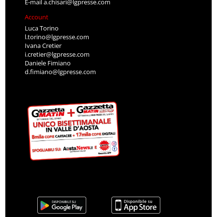
E-mail
a.chisari@lgpresse.com
Account
Luca Torino
l.torino@lgpresse.com
Ivana Cretier
i.cretier@lgpresse.com
Daniele Fimiano
d.fimiano@lgpresse.com