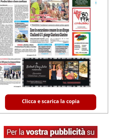
Clicca e scarica la copia