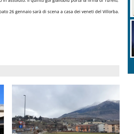
n assoluto. Il quinto gol gialloblu porta la firma di Turelo,
sabato 26 gennaio sarà di scena a casa dei veneti del Villorba.