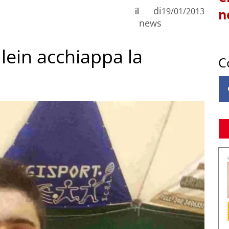
di
il
19/01/2013
n
news
llein acchiappa la
C