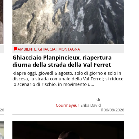
AMBIENTE
,
GHIACCIAI
,
MONTAGNA
Ghiacciaio Planpincieux, riapertura
diurna della strada della Val Ferret
Riapre oggi, giovedì 6 agosto, solo di giorno e solo in
discesa, la strada comunale della Val Ferret; si riduce
lo scenario di rischio, in movimento u...
di
Courmayeur
Erika David
026
il 06/08/2026