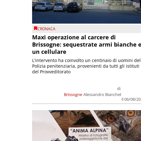
CRONACA
Maxi operazione al carcere di
Brissogne: sequestrate armi bianche 
un cellulare
L'intervento ha coinvolto un centinaio di uomini del
Polizia penitenziaria, provenienti da tutti gli istituti
del Provveditorato
di
Brissogne
Alessandro Bianchet
il 06/08/2