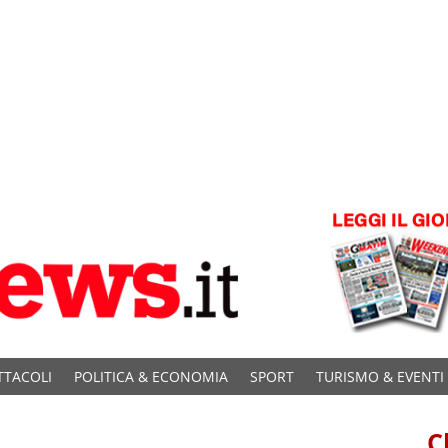
TTACOLI
POLITICA & ECONOMIA
SPORT
TURISMO & EVENTI
C