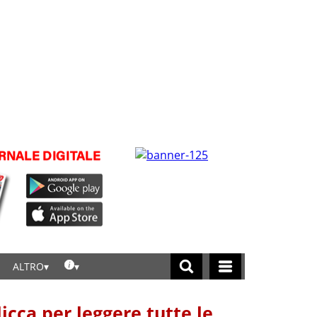
ALTRO
licca per leggere tutte le