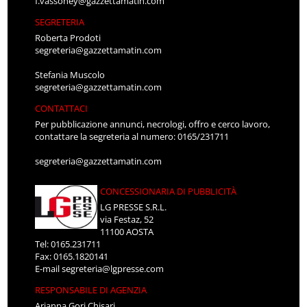
f.vassoney@gazzettamatin.com
SEGRETERIA
Roberta Prodoti
segreteria@gazzettamatin.com
Stefania Muscolo
segreteria@gazzettamatin.com
CONTATTACI
Per pubblicazione annunci, necrologi, offro e cerco lavoro,
contattare la segreteria al numero: 0165/231711
segreteria@gazzettamatin.com
CONCESSIONARIA DI PUBBLICITÀ
LG PRESSE S.R.L.
via Festaz, 52
11100 AOSTA
Tel: 0165.231711
Fax: 0165.1820141
E-mail
segreteria@lgpresse.com
RESPONSABILE DI AGENZIA
Arianna Gori Chisari