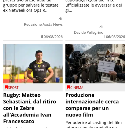
gruppo per salvare le testate
ufficializzate le avversarie dei
ex Netweek ora Ops R...
gi...
di
Redazione Aosta News
di
Davide Pellegrino
il 06/08/2026
il 06/08/2026
SPORT
CINEMA
Rugby: Matteo
Produzione
Sebastiani, dal ritiro
internazionale cerca
con le Zebre
comparse per un
all’Accademia Ivan
nuovo film
Francescato
Per aderire al casting del film
internazionale prodotto da