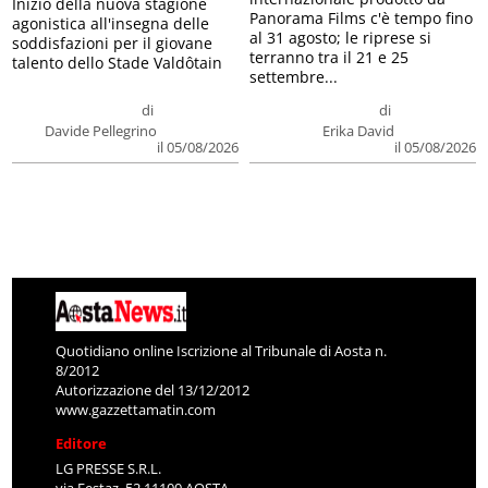
Inizio della nuova stagione
Panorama Films c'è tempo fino
agonistica all'insegna delle
al 31 agosto; le riprese si
soddisfazioni per il giovane
terranno tra il 21 e 25
talento dello Stade Valdôtain
settembre...
di
di
Davide Pellegrino
Erika David
il 05/08/2026
il 05/08/2026
Quotidiano online Iscrizione al Tribunale di Aosta n.
8/2012
Autorizzazione del 13/12/2012
www.gazzettamatin.com
Editore
LG PRESSE S.R.L.
via Festaz, 52 11100 AOSTA