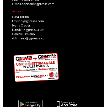
E-mail
a.chisari@lgpresse.com
Account
Luca Torino
l.torino@lgpresse.com
Ivana Cretier
i.cretier@lgpresse.com
Daniele Fimiano
d.fimiano@lgpresse.com