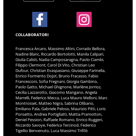
COLLABORATORI
Francesca Arcaro, Massimo Altini, Corrado Bellora,
Nadine Blanc, Riccardo Bortolotti, Manila Calipari,
Giulia Calisti, Nadia Camposaragna, Paolo Ciambi,
Filippo Clermont, Carol Di Vito, Christian Leo
Dufour, Christian Evaspasiano, Giuseppe Farinella,
Enrico Formento Dojot, Bruno Fracasso, Fabio
Francesconi, Sofia Fregnani, Giorgia Gambino,
Paolo Gatto, Michael Ghignone, Marlène Jorrioz,
Cecilia Lazzarotto, Giacomo Mangano, Angela
Marrelli, Federico Mecca, Luca Mauro Melloni, Marc
Montrosset, Matteo Nigra, Sabrina Olibano,
Emiliano Pala, Gabriele Peloso, Maurizio Pitti, Loris
Ponsetto, Andrea Portigliatti, Mattia Pramotton,
Deniel Pession, Raffaele Romano, Enrico Ruggeri,
Riccardo Savoye, Federica Tercinod, Federico
Tigellio Benvenuto, Luca Massimo Trifilò