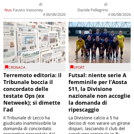
di
di
Nus
Fausto Vassoney
Davide Pellegrino
il 06/08/2026
il 06/08/2026
CRONACA
SPORT
Terremoto editoria: il
Futsal: niente serie A
Tribunale boccia il
femminile per l’Aosta
concordato delle
511, la Divisione
testate Ops (ex
nazionale non accoglie
Netweek); si dimette
la domanda di
l’ad
ripescaggio
Il Tribunale di Lecco ha
La Divisione calcio a 5 ha
giudicato inammissibile la
deciso di non varare un girone
domanda di concordato
dispari, lasciando il club del
preventivo presentata dal
capoluogo regionale in B;