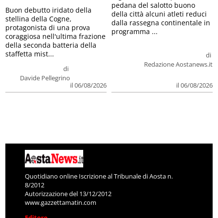
pedana del salotto buono
Buon debutto iridato della
della città alcuni atleti reduci
stellina della Cogne,
dalla rassegna continentale in
protagonista di una prova
programma ...
coraggiosa nell'ultima frazione
della seconda batteria della
staffetta mist...
di
Redazione Aostanews.it
di
Davide Pellegrino
il 06/08/2026
il 06/08/2026
Quotidiano online Iscrizione al Tribunale di Aosta n.
8/2012
Autorizzazione del 13/12/2012
www.gazzettamatin.com
Editore