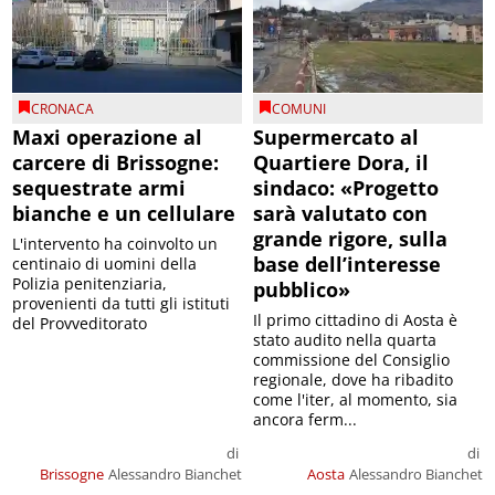
CRONACA
COMUNI
Maxi operazione al
Supermercato al
carcere di Brissogne:
Quartiere Dora, il
sequestrate armi
sindaco: «Progetto
bianche e un cellulare
sarà valutato con
grande rigore, sulla
L'intervento ha coinvolto un
base dell’interesse
centinaio di uomini della
Polizia penitenziaria,
pubblico»
provenienti da tutti gli istituti
Il primo cittadino di Aosta è
del Provveditorato
stato audito nella quarta
commissione del Consiglio
regionale, dove ha ribadito
come l'iter, al momento, sia
ancora ferm...
di
di
Brissogne
Alessandro Bianchet
Aosta
Alessandro Bianchet