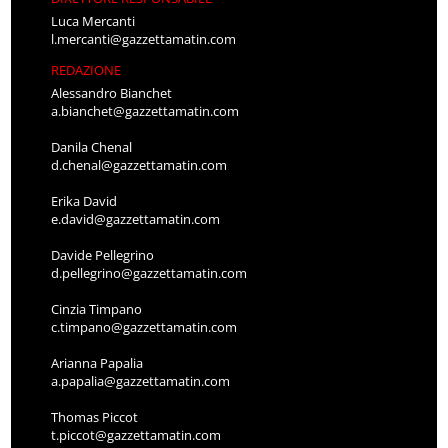
Luca Mercanti
l.mercanti@gazzettamatin.com
REDAZIONE
Alessandro Bianchet
a.bianchet@gazzettamatin.com
Danila Chenal
d.chenal@gazzettamatin.com
Erika David
e.david@gazzettamatin.com
Davide Pellegrino
d.pellegrino@gazzettamatin.com
Cinzia Timpano
c.timpano@gazzettamatin.com
Arianna Papalia
a.papalia@gazzettamatin.com
Thomas Piccot
t.piccot@gazzettamatin.com