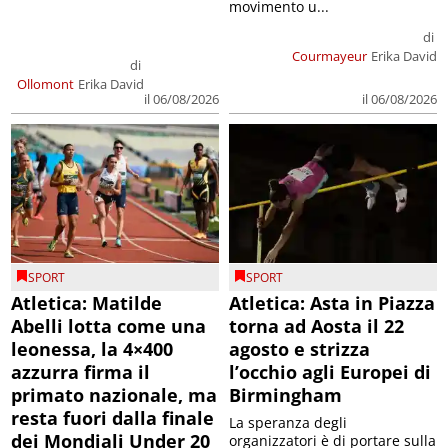
movimento u...
di
Courmayeur
Erika David
di
Ollomont
Erika David
il 06/08/2026
il 06/08/2026
SPORT
SPORT
Atletica: Matilde
Atletica: Asta in Piazza
Abelli lotta come una
torna ad Aosta il 22
leonessa, la 4×400
agosto e strizza
azzurra firma il
l’occhio agli Europei di
primato nazionale, ma
Birmingham
resta fuori dalla finale
La speranza degli
dei Mondiali Under 20
organizzatori è di portare sulla