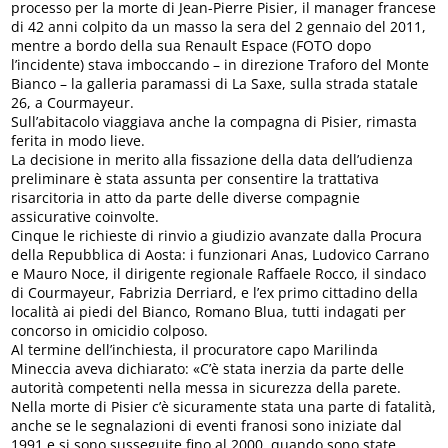
processo per la morte di Jean-Pierre Pisier, il manager francese
di 42 anni colpito da un masso la sera del 2 gennaio del 2011,
mentre a bordo della sua Renault Espace (FOTO dopo
l’incidente) stava imboccando – in direzione Traforo del Monte
Bianco – la galleria paramassi di La Saxe, sulla strada statale
26, a Courmayeur.
Sull’abitacolo viaggiava anche la compagna di Pisier, rimasta
ferita in modo lieve.
La decisione in merito alla fissazione della data dell’udienza
preliminare è stata assunta per consentire la trattativa
risarcitoria in atto da parte delle diverse compagnie
assicurative coinvolte.
Cinque le richieste di rinvio a giudizio avanzate dalla Procura
della Repubblica di Aosta: i funzionari Anas, Ludovico Carrano
e Mauro Noce, il dirigente regionale Raffaele Rocco, il sindaco
di Courmayeur, Fabrizia Derriard, e l’ex primo cittadino della
località ai piedi del Bianco, Romano Blua, tutti indagati per
concorso in omicidio colposo.
Al termine dell’inchiesta, il procuratore capo Marilinda
Mineccia aveva dichiarato: «C’è stata inerzia da parte delle
autorità competenti nella messa in sicurezza della parete.
Nella morte di Pisier c’è sicuramente stata una parte di fatalità,
anche se le segnalazioni di eventi franosi sono iniziate dal
1991 e si sono susseguite fino al 2000, quando sono state