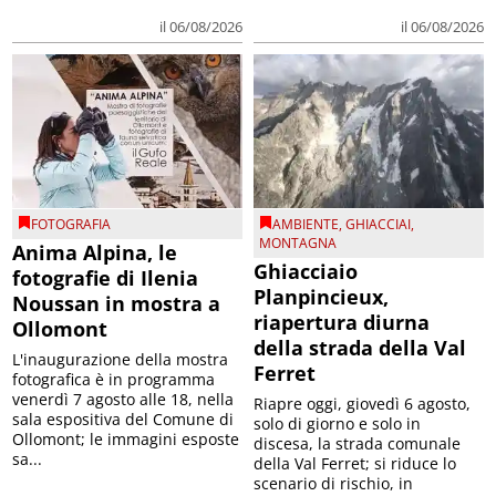
il 06/08/2026
il 06/08/2026
FOTOGRAFIA
AMBIENTE
,
GHIACCIAI
,
MONTAGNA
Anima Alpina, le
Ghiacciaio
fotografie di Ilenia
Planpincieux,
Noussan in mostra a
riapertura diurna
Ollomont
della strada della Val
L'inaugurazione della mostra
Ferret
fotografica è in programma
venerdì 7 agosto alle 18, nella
Riapre oggi, giovedì 6 agosto,
sala espositiva del Comune di
solo di giorno e solo in
Ollomont; le immagini esposte
discesa, la strada comunale
sa...
della Val Ferret; si riduce lo
scenario di rischio, in