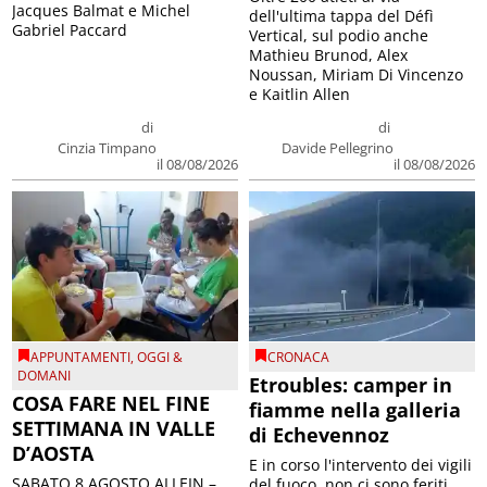
Jacques Balmat e Michel
dell'ultima tappa del Défì
Gabriel Paccard
Vertical, sul podio anche
Mathieu Brunod, Alex
Noussan, Miriam Di Vincenzo
e Kaitlin Allen
di
di
Cinzia Timpano
Davide Pellegrino
il 08/08/2026
il 08/08/2026
APPUNTAMENTI
,
OGGI &
CRONACA
DOMANI
Etroubles: camper in
COSA FARE NEL FINE
fiamme nella galleria
SETTIMANA IN VALLE
di Echevennoz
D’AOSTA
E in corso l'intervento dei vigili
SABATO 8 AGOSTO ALLEIN –
del fuoco, non ci sono feriti