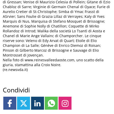
di Gressan; Venise di Maurizio Celesia di Pollein; Gitane di Ezio
Chabloz di Sarre; Virginie di Germain Chenal di Oyace; Furie di
Aurelio Cretier di St-Christophe; Simba di Ymac Frasst di
ASrvier; Sans Foulie di Grazia Lillaz di Verrayes; Kaly di Yves
Marquis di Nus, Marquisa di Stefano Mosquet di Brissogne;
Anemone di Sophie Nolly di Chatillon; Coquette di Mirko
Rollandoz di Introd; Malika della società Lo Tsantì di Aosta e
Chanel di Marie Ange Vallainc di Champorcher. Le cinque
riserve sono: Veleno di Edy Arvat di Quart; Etoile di Elio
Champion di La Salle; Génève di Enrico Diemoz di Roisan;
Pinson di Gilberto Marcoz di Brissogne e Sauvage di Elio
Montrosset di Jovençan.
Nella foto di www.reinesvalleedaoste.com, uno scatto della
giuria, stamattina alla Croix Noire.
(re.newsvda.it)
Condividi