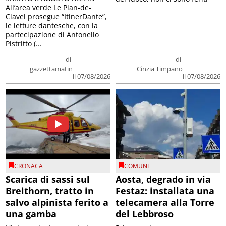
All’area verde Le Plan-de-
Clavel prosegue “ItinerDante”,
le letture dantesche, con la
partecipazione di Antonello
Pistritto (...
di
di
gazzettamatin
Cinzia Timpano
il 07/08/2026
il 07/08/2026
CRONACA
COMUNI
Scarica di sassi sul
Aosta, degrado in via
Breithorn, tratto in
Festaz: installata una
salvo alpinista ferito a
telecamera alla Torre
una gamba
del Lebbroso