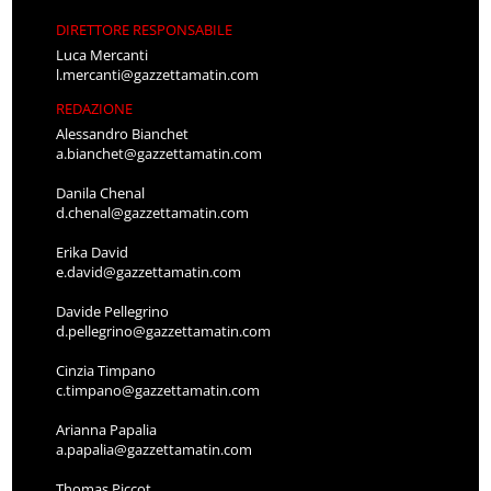
DIRETTORE RESPONSABILE
Luca Mercanti
l.mercanti@gazzettamatin.com
REDAZIONE
Alessandro Bianchet
a.bianchet@gazzettamatin.com
Danila Chenal
d.chenal@gazzettamatin.com
Erika David
e.david@gazzettamatin.com
Davide Pellegrino
d.pellegrino@gazzettamatin.com
Cinzia Timpano
c.timpano@gazzettamatin.com
Arianna Papalia
a.papalia@gazzettamatin.com
Thomas Piccot