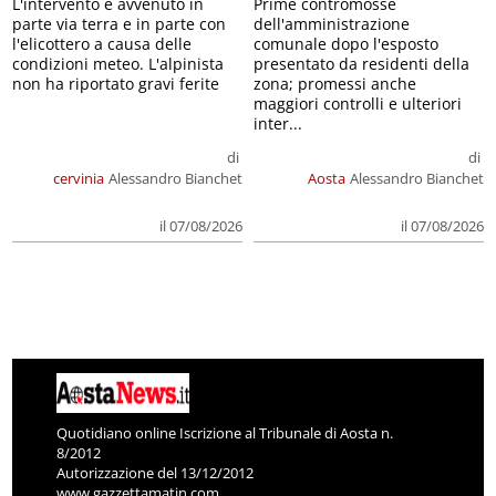
L'intervento è avvenuto in
Prime contromosse
parte via terra e in parte con
dell'amministrazione
l'elicottero a causa delle
comunale dopo l'esposto
condizioni meteo. L'alpinista
presentato da residenti della
non ha riportato gravi ferite
zona; promessi anche
maggiori controlli e ulteriori
inter...
di
di
cervinia
Alessandro Bianchet
Aosta
Alessandro Bianchet
il 07/08/2026
il 07/08/2026
Quotidiano online Iscrizione al Tribunale di Aosta n.
8/2012
Autorizzazione del 13/12/2012
www.gazzettamatin.com