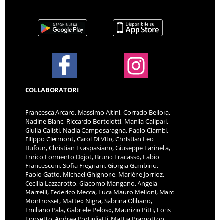
COLLABORATORI
Francesca Arcaro, Massimo Altini, Corrado Bellora,
Nadine Blanc, Riccardo Bortolotti, Manila Calipari,
Giulia Calisti, Nadia Camposaragna, Paolo Ciambi,
Filippo Clermont, Carol Di Vito, Christian Leo
Dufour, Christian Evaspasiano, Giuseppe Farinella,
Enrico Formento Dojot, Bruno Fracasso, Fabio
Francesconi, Sofia Fregnani, Giorgia Gambino,
Paolo Gatto, Michael Ghignone, Marlène Jorrioz,
Cecilia Lazzarotto, Giacomo Mangano, Angela
Marrelli, Federico Mecca, Luca Mauro Melloni, Marc
Montrosset, Matteo Nigra, Sabrina Olibano,
Emiliano Pala, Gabriele Peloso, Maurizio Pitti, Loris
Ponsetto, Andrea Portigliatti, Mattia Pramotton,