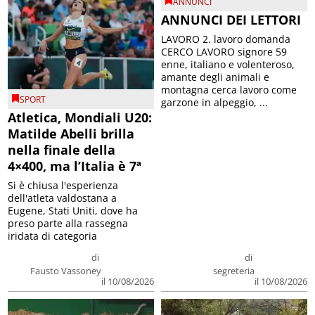
ANNUNCI
ANNUNCI DEI LETTORI
LAVORO 2. lavoro domanda
CERCO LAVORO signore 59
enne, italiano e volenteroso,
amante degli animali e
montagna cerca lavoro come
SPORT
garzone in alpeggio, ...
Atletica, Mondiali U20:
Matilde Abelli brilla
nella finale della
4×400, ma l’Italia è 7ª
Si è chiusa l'esperienza
dell'atleta valdostana a
Eugene, Stati Uniti, dove ha
preso parte alla rassegna
iridata di categoria
di
di
Fausto Vassoney
segreteria
il 10/08/2026
il 10/08/2026