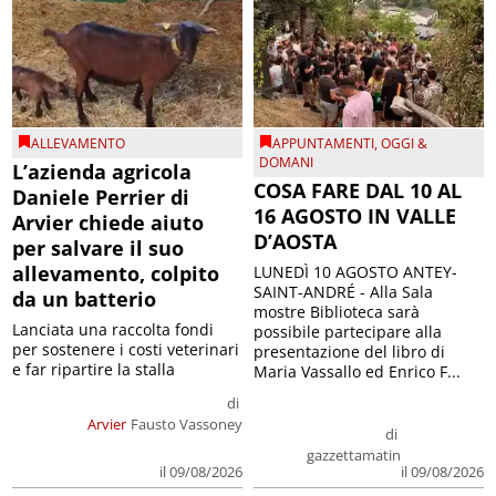
ALLEVAMENTO
APPUNTAMENTI
,
OGGI &
DOMANI
L’azienda agricola
COSA FARE DAL 10 AL
Daniele Perrier di
16 AGOSTO IN VALLE
Arvier chiede aiuto
D’AOSTA
per salvare il suo
allevamento, colpito
LUNEDÌ 10 AGOSTO ANTEY-
SAINT-ANDRÉ - Alla Sala
da un batterio
mostre Biblioteca sarà
Lanciata una raccolta fondi
possibile partecipare alla
per sostenere i costi veterinari
presentazione del libro di
e far ripartire la stalla
Maria Vassallo ed Enrico F...
di
Arvier
Fausto Vassoney
di
gazzettamatin
il 09/08/2026
il 09/08/2026