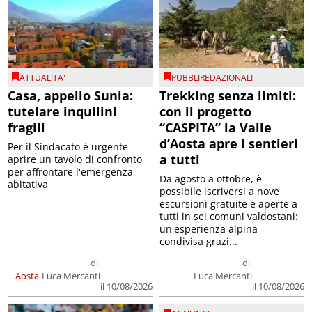
ATTUALITA'
PUBBLIREDAZIONALI
Casa, appello Sunia:
Trekking senza limiti:
tutelare inquilini
con il progetto
fragili
“CASPITA” la Valle
d’Aosta apre i sentieri
Per il Sindacato è urgente
a tutti
aprire un tavolo di confronto
per affrontare l'emergenza
Da agosto a ottobre, è
abitativa
possibile iscriversi a nove
escursioni gratuite e aperte a
tutti in sei comuni valdostani:
un'esperienza alpina
condivisa grazi...
di
di
Aosta
Luca Mercanti
Luca Mercanti
il 10/08/2026
il 10/08/2026