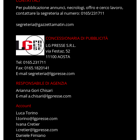
CONTATTACI
Per pubblicazione annunci, necrologi, offro e cerco lavoro,
contattare la segreteria al numero: 0165/231711
segreteria@gazzettamatin.com
CONCESSIONARIA DI PUBBLICITÀ
LG PRESSE S.R.L.
via Festaz, 52
11100 AOSTA
Tel: 0165.231711
Fax: 0165.1820141
E-mail
segreteria@lgpresse.com
RESPONSABILE DI AGENZIA
Arianna Gori Chisari
E-mail
a.chisari@lgpresse.com
Account
Luca Torino
l.torino@lgpresse.com
Ivana Cretier
i.cretier@lgpresse.com
Daniele Fimiano