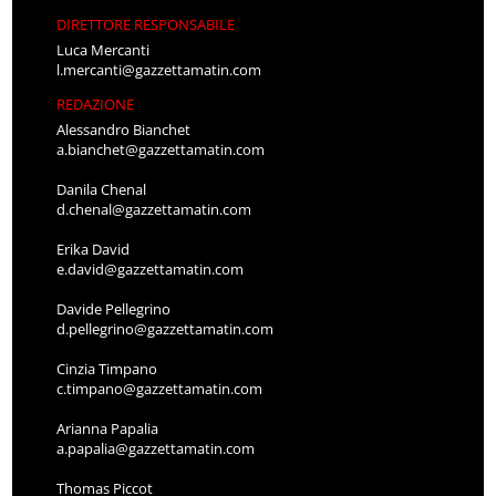
DIRETTORE RESPONSABILE
Luca Mercanti
l.mercanti@gazzettamatin.com
REDAZIONE
Alessandro Bianchet
a.bianchet@gazzettamatin.com
Danila Chenal
d.chenal@gazzettamatin.com
Erika David
e.david@gazzettamatin.com
Davide Pellegrino
d.pellegrino@gazzettamatin.com
Cinzia Timpano
c.timpano@gazzettamatin.com
Arianna Papalia
a.papalia@gazzettamatin.com
Thomas Piccot