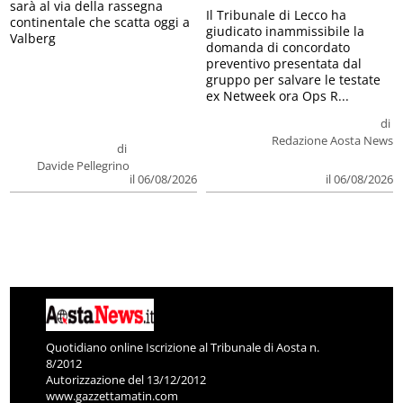
sarà al via della rassegna
Il Tribunale di Lecco ha
continentale che scatta oggi a
giudicato inammissibile la
Valberg
domanda di concordato
preventivo presentata dal
gruppo per salvare le testate
ex Netweek ora Ops R...
di
Redazione Aosta News
di
Davide Pellegrino
il 06/08/2026
il 06/08/2026
Quotidiano online Iscrizione al Tribunale di Aosta n.
8/2012
Autorizzazione del 13/12/2012
www.gazzettamatin.com