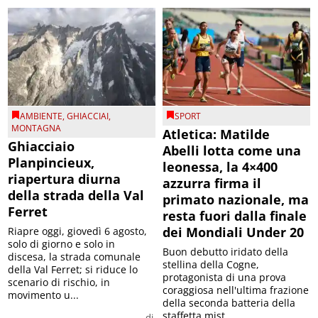
AMBIENTE
,
GHIACCIAI
,
SPORT
MONTAGNA
Atletica: Matilde
Ghiacciaio
Abelli lotta come una
Planpincieux,
leonessa, la 4×400
riapertura diurna
azzurra firma il
della strada della Val
primato nazionale, ma
Ferret
resta fuori dalla finale
dei Mondiali Under 20
Riapre oggi, giovedì 6 agosto,
solo di giorno e solo in
Buon debutto iridato della
discesa, la strada comunale
stellina della Cogne,
della Val Ferret; si riduce lo
protagonista di una prova
scenario di rischio, in
coraggiosa nell'ultima frazione
movimento u...
della seconda batteria della
staffetta mist...
di