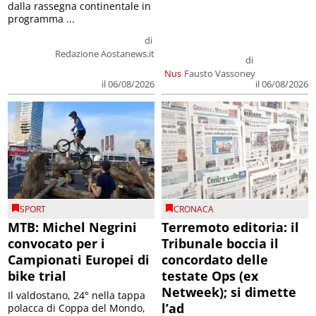
dalla rassegna continentale in
programma ...
di
Redazione Aostanews.it
di
Nus
Fausto Vassoney
il 06/08/2026
il 06/08/2026
SPORT
CRONACA
MTB: Michel Negrini
Terremoto editoria: il
convocato per i
Tribunale boccia il
Campionati Europei di
concordato delle
bike trial
testate Ops (ex
Netweek); si dimette
Il valdostano, 24° nella tappa
l’ad
polacca di Coppa del Mondo,