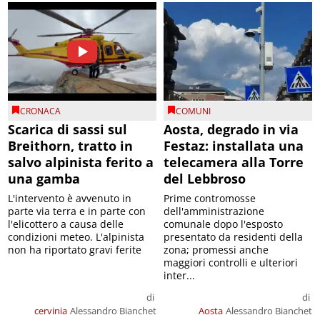
CRONACA
COMUNI
Scarica di sassi sul
Aosta, degrado in via
Breithorn, tratto in
Festaz: installata una
salvo alpinista ferito a
telecamera alla Torre
una gamba
del Lebbroso
L'intervento è avvenuto in
Prime contromosse
parte via terra e in parte con
dell'amministrazione
l'elicottero a causa delle
comunale dopo l'esposto
condizioni meteo. L'alpinista
presentato da residenti della
non ha riportato gravi ferite
zona; promessi anche
maggiori controlli e ulteriori
inter...
di
di
cervinia
Alessandro Bianchet
Aosta
Alessandro Bianchet