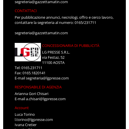
segreteria@gazzettamatin.com
CONTATTACI
Per pubblicazione annunci, necrologi, offro e cerco lavoro,
contattare la segreteria al numero: 0165/231711
segreteria@gazzettamatin.com
CONCESSIONARIA DI PUBBLICITÀ
LG PRESSE S.R.L.
via Festaz, 52
11100 AOSTA
Tel: 0165.231711
Fax: 0165.1820141
E-mail
segreteria@lgpresse.com
RESPONSABILE DI AGENZIA
Arianna Gori Chisari
E-mail
a.chisari@lgpresse.com
Account
Luca Torino
l.torino@lgpresse.com
Ivana Cretier