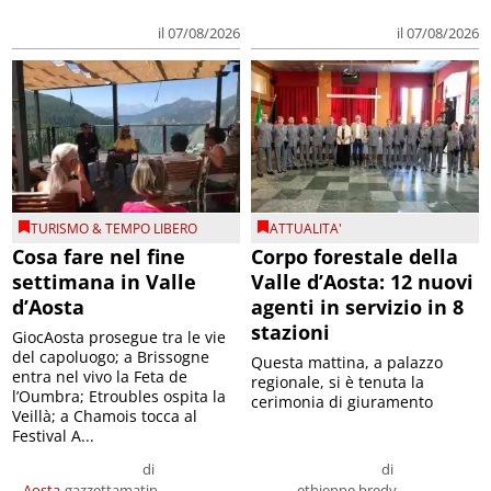
il 07/08/2026
il 07/08/2026
TURISMO & TEMPO LIBERO
ATTUALITA'
Cosa fare nel fine
Corpo forestale della
settimana in Valle
Valle d’Aosta: 12 nuovi
d’Aosta
agenti in servizio in 8
stazioni
GiocAosta prosegue tra le vie
del capoluogo; a Brissogne
Questa mattina, a palazzo
entra nel vivo la Feta de
regionale, si è tenuta la
l’Oumbra; Etroubles ospita la
cerimonia di giuramento
Veillà; a Chamois tocca al
Festival A...
di
di
Aosta
gazzettamatin
ethienne bredy