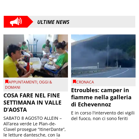
ULTIME NEWS
APPUNTAMENTI
,
OGGI &
CRONACA
DOMANI
Etroubles: camper in
COSA FARE NEL FINE
fiamme nella galleria
SETTIMANA IN VALLE
di Echevennoz
D’AOSTA
E in corso l'intervento dei vigili
SABATO 8 AGOSTO ALLEIN –
del fuoco, non ci sono feriti
All’area verde Le Plan-de-
Clavel prosegue “ItinerDante”,
le letture dantesche, con la