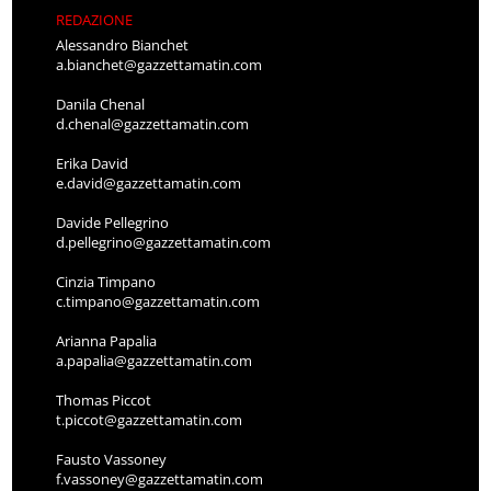
REDAZIONE
Alessandro Bianchet
a.bianchet@gazzettamatin.com
Danila Chenal
d.chenal@gazzettamatin.com
Erika David
e.david@gazzettamatin.com
Davide Pellegrino
d.pellegrino@gazzettamatin.com
Cinzia Timpano
c.timpano@gazzettamatin.com
Arianna Papalia
a.papalia@gazzettamatin.com
Thomas Piccot
t.piccot@gazzettamatin.com
Fausto Vassoney
f.vassoney@gazzettamatin.com