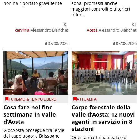
non ha riportato gravi ferite
zona; promessi anche
maggiori controlli e ulteriori
inter...
di
di
cervinia
Alessandro Bianchet
Aosta
Alessandro Bianchet
il 07/08/2026
il 07/08/2026
TURISMO & TEMPO LIBERO
ATTUALITA'
Cosa fare nel fine
Corpo forestale della
settimana in Valle
Valle d’Aosta: 12 nuovi
d’Aosta
agenti in servizio in 8
stazioni
GiocAosta prosegue tra le vie
del capoluogo; a Brissogne
Questa mattina, a palazzo