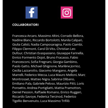
COLLABORATORI
Francesca Arcaro, Massimo Altini, Corrado Bellora,
Nadine Blanc, Riccardo Bortolotti, Manila Calipari,
Giulia Calisti, Nadia Camposaragna, Paolo Ciambi,
Filippo Clermont, Carol Di Vito, Christian Leo
Dufour, Christian Evaspasiano, Giuseppe Farinella,
Enrico Formento Dojot, Bruno Fracasso, Fabio
Francesconi, Sofia Fregnani, Giorgia Gambino,
Paolo Gatto, Michael Ghignone, Marlène Jorrioz,
Cecilia Lazzarotto, Giacomo Mangano, Angela
Marrelli, Federico Mecca, Luca Mauro Melloni, Marc
Montrosset, Matteo Nigra, Sabrina Olibano,
Emiliano Pala, Gabriele Peloso, Maurizio Pitti, Loris
Ponsetto, Andrea Portigliatti, Mattia Pramotton,
Deniel Pession, Raffaele Romano, Enrico Ruggeri,
Riccardo Savoye, Federica Tercinod, Federico
Tigellio Benvenuto, Luca Massimo Trifilò