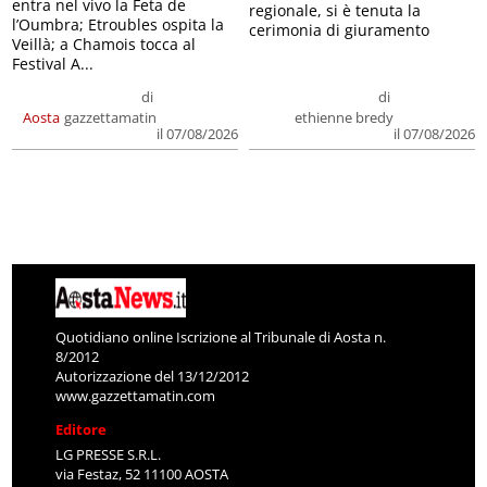
entra nel vivo la Feta de
regionale, si è tenuta la
l’Oumbra; Etroubles ospita la
cerimonia di giuramento
Veillà; a Chamois tocca al
Festival A...
di
di
Aosta
gazzettamatin
ethienne bredy
il 07/08/2026
il 07/08/2026
Quotidiano online Iscrizione al Tribunale di Aosta n.
8/2012
Autorizzazione del 13/12/2012
www.gazzettamatin.com
Editore
LG PRESSE S.R.L.
via Festaz, 52 11100 AOSTA