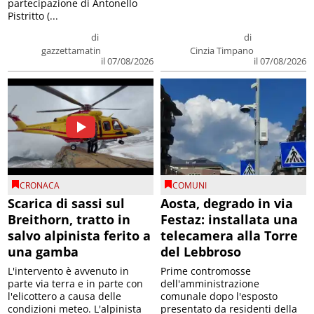
partecipazione di Antonello
Pistritto (...
di
di
gazzettamatin
Cinzia Timpano
il 07/08/2026
il 07/08/2026
CRONACA
COMUNI
Scarica di sassi sul
Aosta, degrado in via
Breithorn, tratto in
Festaz: installata una
salvo alpinista ferito a
telecamera alla Torre
una gamba
del Lebbroso
L'intervento è avvenuto in
Prime contromosse
parte via terra e in parte con
dell'amministrazione
l'elicottero a causa delle
comunale dopo l'esposto
condizioni meteo. L'alpinista
presentato da residenti della