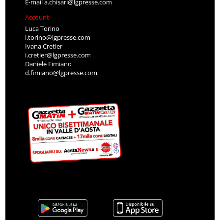
E-mail
a.chisari@lgpresse.com
Account
Luca Torino
l.torino@lgpresse.com
Ivana Cretier
i.cretier@lgpresse.com
Daniele Fimiano
d.fimiano@lgpresse.com