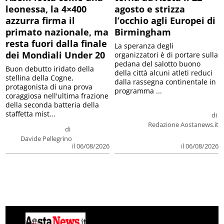
leonessa, la 4×400
agosto e strizza
azzurra firma il
l’occhio agli Europei di
primato nazionale, ma
Birmingham
resta fuori dalla finale
La speranza degli
dei Mondiali Under 20
organizzatori è di portare sulla
pedana del salotto buono
Buon debutto iridato della
della città alcuni atleti reduci
stellina della Cogne,
dalla rassegna continentale in
protagonista di una prova
programma ...
coraggiosa nell'ultima frazione
della seconda batteria della
staffetta mist...
di
Redazione Aostanews.it
di
Davide Pellegrino
il 06/08/2026
il 06/08/2026