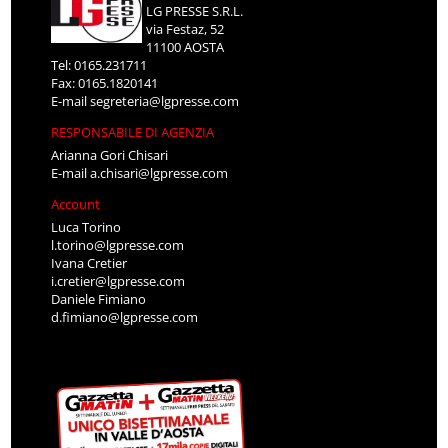
LG PRESSE S.R.L.
via Festaz, 52
11100 AOSTA
Tel: 0165.231711
Fax: 0165.1820141
E-mail
segreteria@lgpresse.com
RESPONSABILE DI AGENZIA
Arianna Gori Chisari
E-mail
a.chisari@lgpresse.com
Account
Luca Torino
l.torino@lgpresse.com
Ivana Cretier
i.cretier@lgpresse.com
Daniele Fimiano
d.fimiano@lgpresse.com