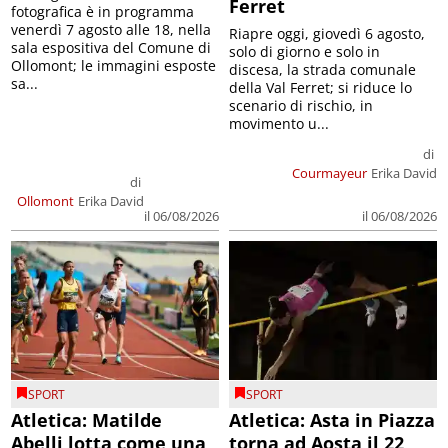
Ferret
fotografica è in programma
venerdì 7 agosto alle 18, nella
Riapre oggi, giovedì 6 agosto,
sala espositiva del Comune di
solo di giorno e solo in
Ollomont; le immagini esposte
discesa, la strada comunale
sa...
della Val Ferret; si riduce lo
scenario di rischio, in
movimento u...
di
Courmayeur
Erika David
di
Ollomont
Erika David
il 06/08/2026
il 06/08/2026
SPORT
SPORT
Atletica: Matilde
Atletica: Asta in Piazza
Abelli lotta come una
torna ad Aosta il 22