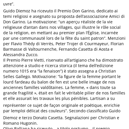
uvre”.
Guido Diemoz ha ricevuto il Premio Don Garino, dedicato ai
temi religiosi e asegnato su proposta dell’associazione Amici di
Don Garino. La motivazione: “un aperçu réaliste de la vie
religieuse d’antan dans nos villages, qui illustre le rôle social
de la religion, en mettant au premier plan l’Église, incarnée
par une communauté lors de la fête du saint patron”. Menzioni
per Flavio Thédy di Verrès, Peter Trojer di Courmayeur, Florian
Barmasse di Valtournenche, Fernando Casetta di Aosta e
Alessandra Zucco.
Il Premio Pierre Vietti, riservato all’artigiano che ha dimostrato
attenzione a studio e ricerca storica (il tema dell’edizione
numero 1015 era “la fenaison”) è stato assegna a Christian
Selles Gallego. Motivazione: “la figure de la femme portant le
lourd fardeau du balon de fen est une belle image de nos
anciennes familles valdôtaines. La femme, « dans toute sa
grande fragilité », était en fait le véritable pilier de nos familles
et elle assurait les travaux les plus pénibles. Lartisan a su
représenter ce sujet de façon originale et poétique, enrichie
par lemploi délicat des couleurs”. Secondo classificato Guido
Diemoz e terzo Donato Casetta. Segnalazioni per Christian e
Romano Hugonin.
Olivo Balliana ha ricevuto – a titolo postumo – il premio