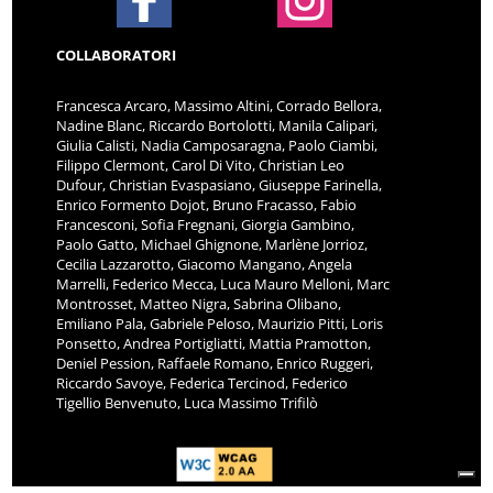
COLLABORATORI
Francesca Arcaro, Massimo Altini, Corrado Bellora,
Nadine Blanc, Riccardo Bortolotti, Manila Calipari,
Giulia Calisti, Nadia Camposaragna, Paolo Ciambi,
Filippo Clermont, Carol Di Vito, Christian Leo
Dufour, Christian Evaspasiano, Giuseppe Farinella,
Enrico Formento Dojot, Bruno Fracasso, Fabio
Francesconi, Sofia Fregnani, Giorgia Gambino,
Paolo Gatto, Michael Ghignone, Marlène Jorrioz,
Cecilia Lazzarotto, Giacomo Mangano, Angela
Marrelli, Federico Mecca, Luca Mauro Melloni, Marc
Montrosset, Matteo Nigra, Sabrina Olibano,
Emiliano Pala, Gabriele Peloso, Maurizio Pitti, Loris
Ponsetto, Andrea Portigliatti, Mattia Pramotton,
Deniel Pession, Raffaele Romano, Enrico Ruggeri,
Riccardo Savoye, Federica Tercinod, Federico
Tigellio Benvenuto, Luca Massimo Trifilò