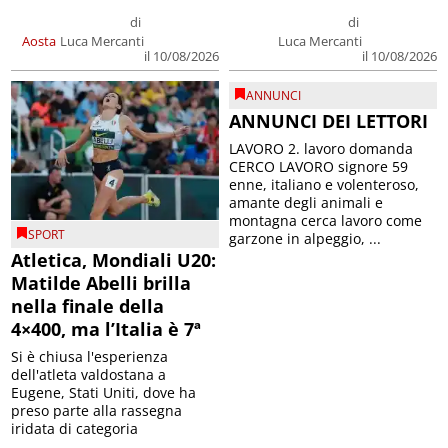
di
di
Aosta
Luca Mercanti
Luca Mercanti
il 10/08/2026
il 10/08/2026
ANNUNCI
ANNUNCI DEI LETTORI
LAVORO 2. lavoro domanda
CERCO LAVORO signore 59
enne, italiano e volenteroso,
amante degli animali e
montagna cerca lavoro come
SPORT
garzone in alpeggio, ...
Atletica, Mondiali U20:
Matilde Abelli brilla
nella finale della
4×400, ma l’Italia è 7ª
Si è chiusa l'esperienza
dell'atleta valdostana a
Eugene, Stati Uniti, dove ha
preso parte alla rassegna
iridata di categoria