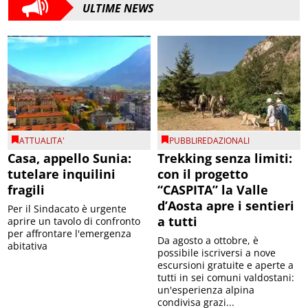
ULTIME NEWS
ATTUALITA'
PUBBLIREDAZIONALI
Casa, appello Sunia:
Trekking senza limiti:
tutelare inquilini
con il progetto
fragili
“CASPITA” la Valle
d’Aosta apre i sentieri
Per il Sindacato è urgente
a tutti
aprire un tavolo di confronto
per affrontare l'emergenza
Da agosto a ottobre, è
abitativa
possibile iscriversi a nove
escursioni gratuite e aperte a
tutti in sei comuni valdostani:
un'esperienza alpina
condivisa grazi...