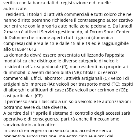
verifica con la banca dati di registrazione e di quelle
autorizzate.
I residenti, i titolari di attività commerciali e tutti coloro che ne
hanno diritto potranno richiedere il contrassegno autorizzativo
per entrare con la propria auto nella zona pedonale. Da lunedì
2 marzo è attivo il Servizio gestione Ap, al Forum Sport Center
di Dolonne che rimane aperto tutti i giorni (domenica
compresa) dalle 9 alle 13 e dalle 15 alle 19 ed è raggiungibile
allo 0165841612.
La domanda dovrà essere presentata utilizzando l’apposita
modulistica che distingue le diverse categorie di veicoli:
residenti nell’area pedonale (R); non residenti ma proprietari
di immobili o aventi disponibilità (NR); titolari di esercizi
commerciali, uffici, laboratori, attività artigianali (C); veicoli di
artigiani e/o imprese (IA); veicoli per trasporto merci (TC); ospiti
di alberghi o affittuari di case (SB); veicoli per cerimonie (CE);
casi particolari (CP).
Il permesso sarà rilasciato a un solo veicolo e le autorizzazioni
potranno avere durate diverse.
A partire dal 1° aprile il sistema di controllo degli accessi sarà
operativo e di conseguenza partirà anche il meccanismo
sanzionatorio automatico.
In caso di emergenza un veicolo può accedere senza
preventiva autorizzazione, ma entro cinque giorni dal