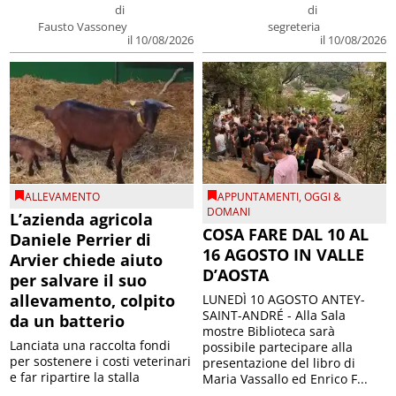
di
di
Fausto Vassoney
segreteria
il 10/08/2026
il 10/08/2026
ALLEVAMENTO
APPUNTAMENTI
,
OGGI &
DOMANI
L’azienda agricola
COSA FARE DAL 10 AL
Daniele Perrier di
16 AGOSTO IN VALLE
Arvier chiede aiuto
D’AOSTA
per salvare il suo
allevamento, colpito
LUNEDÌ 10 AGOSTO ANTEY-
SAINT-ANDRÉ - Alla Sala
da un batterio
mostre Biblioteca sarà
Lanciata una raccolta fondi
possibile partecipare alla
per sostenere i costi veterinari
presentazione del libro di
e far ripartire la stalla
Maria Vassallo ed Enrico F...