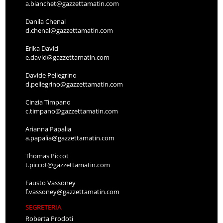
a.bianchet@gazzettamatin.com
Danila Chenal
d.chenal@gazzettamatin.com
Erika David
e.david@gazzettamatin.com
Davide Pellegrino
d.pellegrino@gazzettamatin.com
Cinzia Timpano
c.timpano@gazzettamatin.com
Arianna Papalia
a.papalia@gazzettamatin.com
Thomas Piccot
t.piccot@gazzettamatin.com
Fausto Vassoney
f.vassoney@gazzettamatin.com
SEGRETERIA
Roberta Prodoti