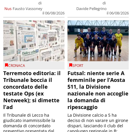
di
di
Nus
Fausto Vassoney
Davide Pellegrino
il 06/08/2026
il 06/08/2026
CRONACA
SPORT
Terremoto editoria: il
Futsal: niente serie A
Tribunale boccia il
femminile per l’Aosta
concordato delle
511, la Divisione
testate Ops (ex
nazionale non accoglie
Netweek); si dimette
la domanda di
l’ad
ripescaggio
Il Tribunale di Lecco ha
La Divisione calcio a 5 ha
giudicato inammissibile la
deciso di non varare un girone
domanda di concordato
dispari, lasciando il club del
preventivo presentata dal
capoluogo regionale in B;