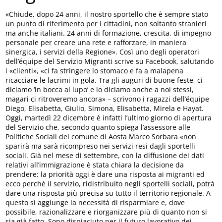
«Chiude, dopo 24 anni, il nostro sportello che è sempre stato
un punto di riferimento per i cittadini, non soltanto stranieri
ma anche italiani. 24 anni di formazione, crescita, di impegno
personale per creare una rete e rafforzare, in maniera
sinergica, i servizi della Regione». Così uno degli operatori
dell’équipe del Servizio Migranti scrive su Facebook, salutando
i «clienti», «ci fa stringere lo stomaco e fa a malapena
ricacciare le lacrimi in gola. Tra gli auguri di buone feste, ci
diciamo ‘in bocca al lupo’ e lo diciamo anche a noi stessi,
magari ci ritroveremo ancora» – scrivono i ragazzi dell’équipe
Diego, Elisabetta, Giulio, Simona, Elisabetta, Mirela e Hayat.
Oggi, martedì 22 dicembre è infatti l’ultimo giorno di apertura
del Servizio che, secondo quanto spiega l’assessore alle
Politiche Sociali del comune di Aosta Marco Sorbara «non
sparirà ma sarà ricompreso nei servizi resi dagli sportelli
sociali. Già nel mese di settembre, con la diffusione dei dati
relativi all’immigrazione è stata chiara la decisione da
prendere: la priorità oggi è dare una risposta ai migranti ed
ecco perchè il servizio, ridistribuito negli sportelli sociali, potrà
dare una risposta più precisa su tutto il territorio regionale. A
questo si aggiunge la necessità di risparmiare e, dove
possibile, razionalizzare e riorganizzare più di quanto non si
sia già fatto. Sono dispiaciuto per il futuro lavorativo dei