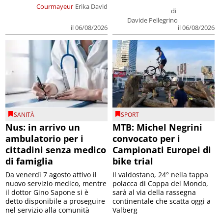
Courmayeur
Erika David
di
Davide Pellegrino
il 06/08/2026
il 06/08/2026
SANITÀ
SPORT
Nus: in arrivo un
MTB: Michel Negrini
ambulatorio per i
convocato per i
cittadini senza medico
Campionati Europei di
di famiglia
bike trial
Da venerdì 7 agosto attivo il
Il valdostano, 24° nella tappa
nuovo servizio medico, mentre
polacca di Coppa del Mondo,
il dottor Gino Sapone si è
sarà al via della rassegna
detto disponibile a proseguire
continentale che scatta oggi a
nel servizio alla comunità
Valberg