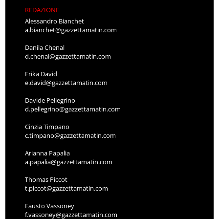
REDAZIONE
Alessandro Bianchet
a.bianchet@gazzettamatin.com
Danila Chenal
d.chenal@gazzettamatin.com
Erika David
e.david@gazzettamatin.com
Davide Pellegrino
d.pellegrino@gazzettamatin.com
Cinzia Timpano
c.timpano@gazzettamatin.com
Arianna Papalia
a.papalia@gazzettamatin.com
Thomas Piccot
t.piccot@gazzettamatin.com
Fausto Vassoney
f.vassoney@gazzettamatin.com