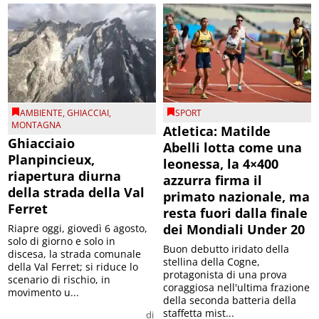
AMBIENTE
,
GHIACCIAI
,
SPORT
MONTAGNA
Atletica: Matilde
Ghiacciaio
Abelli lotta come una
Planpincieux,
leonessa, la 4×400
riapertura diurna
azzurra firma il
della strada della Val
primato nazionale, ma
Ferret
resta fuori dalla finale
dei Mondiali Under 20
Riapre oggi, giovedì 6 agosto,
solo di giorno e solo in
Buon debutto iridato della
discesa, la strada comunale
stellina della Cogne,
della Val Ferret; si riduce lo
protagonista di una prova
scenario di rischio, in
coraggiosa nell'ultima frazione
movimento u...
della seconda batteria della
staffetta mist...
di