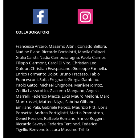
COLLABORATORI
Francesca Arcaro, Massimo Altini, Corrado Bellora,
Nadine Blanc, Riccardo Bortolotti, Manila Calipari,
Giulia Calisti, Nadia Camposaragna, Paolo Ciambi,
Filippo Clermont, Carol Di Vito, Christian Leo
Dufour, Christian Evaspasiano, Giuseppe Farinella,
Enrico Formento Dojot, Bruno Fracasso, Fabio
Francesconi, Sofia Fregnani, Giorgia Gambino,
Paolo Gatto, Michael Ghignone, Marlène Jorrioz,
Cecilia Lazzarotto, Giacomo Mangano, Angela
Marrelli, Federico Mecca, Luca Mauro Melloni, Marc
Montrosset, Matteo Nigra, Sabrina Olibano,
Emiliano Pala, Gabriele Peloso, Maurizio Pitti, Loris
Ponsetto, Andrea Portigliatti, Mattia Pramotton,
Deniel Pession, Raffaele Romano, Enrico Ruggeri,
Riccardo Savoye, Federica Tercinod, Federico
Tigellio Benvenuto, Luca Massimo Trifilò