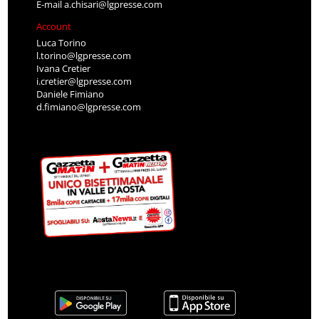
E-mail
a.chisari@lgpresse.com
Account
Luca Torino
l.torino@lgpresse.com
Ivana Cretier
i.cretier@lgpresse.com
Daniele Fimiano
d.fimiano@lgpresse.com