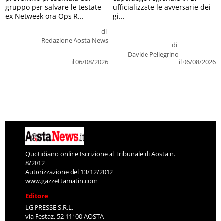
gruppo per salvare le testate
ufficializzate le avversarie dei
ex Netweek ora Ops R...
gi...
di
Redazione Aosta News
di
Davide Pellegrino
il 06/08/2026
il 06/08/2026
Quotidiano online Iscrizione al Tribunale di Aosta n.
8/2012
Autorizzazione del 13/12/2012
www.gazzettamatin.com
Editore
LG PRESSE S.R.L.
via Festaz, 52 11100 AOSTA