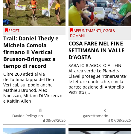
SPORT
APPUNTAMENTI
,
OGGI &
DOMANI
Trail: Daniel Thedy e
COSA FARE NEL FINE
Michela Comola
SETTIMANA IN VALLE
firmano il Vertical
D’AOSTA
Brusson-Bringuez a
tempo di record
SABATO 8 AGOSTO ALLEIN –
All’area verde Le Plan-de-
Oltre 200 atleti al via
Clavel prosegue “ItinerDante”,
dell'ultima tappa del Défì
le letture dantesche, con la
Vertical, sul podio anche
partecipazione di Antonello
Mathieu Brunod, Alex
Pistritto (...
Noussan, Miriam Di Vincenzo
e Kaitlin Allen
di
di
Davide Pellegrino
gazzettamatin
il 08/08/2026
il 07/08/2026