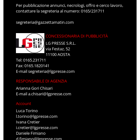
Per pubblicazione annunci, necrologi, offro e cerco lavoro,
contattare la segreteria al numero: 0165/231711
segreteria@gazzettamatin.com
CONCESSIONARIA DI PUBBLICITÀ
LG PRESSE S.R.L.
via Festaz, 52
11100 AOSTA
Tel: 0165.231711
Fax: 0165.1820141
E-mail
segreteria@lgpresse.com
RESPONSABILE DI AGENZIA
Arianna Gori Chisari
E-mail
a.chisari@lgpresse.com
Account
Luca Torino
l.torino@lgpresse.com
Ivana Cretier
i.cretier@lgpresse.com
Daniele Fimiano
d.fimiano@lgpresse.com