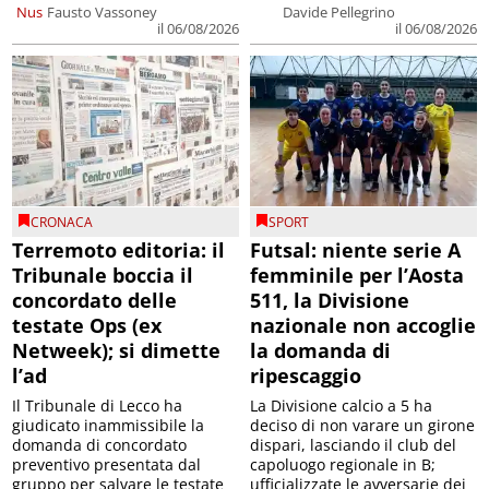
Nus
Fausto Vassoney
Davide Pellegrino
il 06/08/2026
il 06/08/2026
CRONACA
SPORT
Terremoto editoria: il
Futsal: niente serie A
Tribunale boccia il
femminile per l’Aosta
concordato delle
511, la Divisione
testate Ops (ex
nazionale non accoglie
Netweek); si dimette
la domanda di
l’ad
ripescaggio
Il Tribunale di Lecco ha
La Divisione calcio a 5 ha
giudicato inammissibile la
deciso di non varare un girone
domanda di concordato
dispari, lasciando il club del
preventivo presentata dal
capoluogo regionale in B;
gruppo per salvare le testate
ufficializzate le avversarie dei