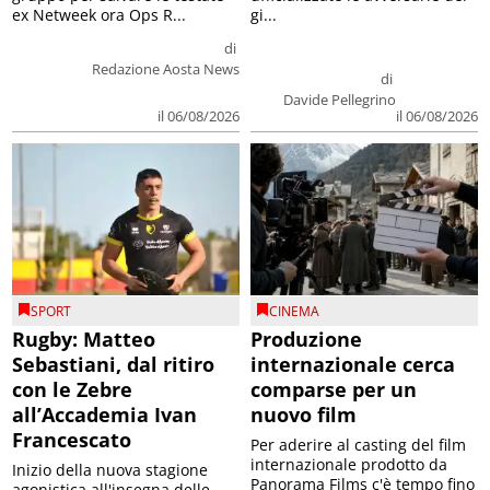
ex Netweek ora Ops R...
gi...
di
Redazione Aosta News
di
Davide Pellegrino
il 06/08/2026
il 06/08/2026
SPORT
CINEMA
Rugby: Matteo
Produzione
Sebastiani, dal ritiro
internazionale cerca
con le Zebre
comparse per un
all’Accademia Ivan
nuovo film
Francescato
Per aderire al casting del film
internazionale prodotto da
Inizio della nuova stagione
Panorama Films c'è tempo fino
agonistica all'insegna delle