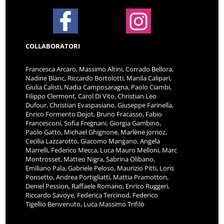
COLLABORATORI
Francesca Arcaro, Massimo Altini, Corrado Bellora,
Nadine Blanc, Riccardo Bortolotti, Manila Calipari,
Giulia Calisti, Nadia Camposaragna, Paolo Ciambi,
Filippo Clermont, Carol Di Vito, Christian Leo
Dufour, Christian Evaspasiano, Giuseppe Farinella,
Enrico Formento Dojot, Bruno Fracasso, Fabio
Francesconi, Sofia Fregnani, Giorgia Gambino,
Paolo Gatto, Michael Ghignone, Marlène Jorrioz,
Cecilia Lazzarotto, Giacomo Mangano, Angela
Marrelli, Federico Mecca, Luca Mauro Melloni, Marc
Montrosset, Matteo Nigra, Sabrina Olibano,
Emiliano Pala, Gabriele Peloso, Maurizio Pitti, Loris
Ponsetto, Andrea Portigliatti, Mattia Pramotton,
Deniel Pession, Raffaele Romano, Enrico Ruggeri,
Riccardo Savoye, Federica Tercinod, Federico
Tigellio Benvenuto, Luca Massimo Trifilò