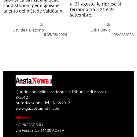
al 31 agosto; le riprese si
soddisfazioni per il giovane
terranno tra il 21 e 25
talento dello Stade Valdôtain
settembre...
di
di
Davide Pellegrino
Erika David
il 05/08/2026
il 05/08/2026
Quotidiano online Iscrizione al Tribunale di Aosta n.
8/2012
Autorizzazione del 13/12/2012
www.gazzettamatin.com
Editore
LG PRESSE S.R.L.
via Festaz, 52 11100 AOSTA