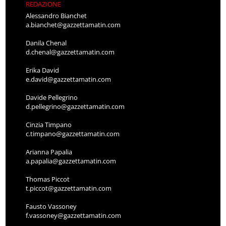
REDAZIONE
Alessandro Bianchet
a.bianchet@gazzettamatin.com
Danila Chenal
d.chenal@gazzettamatin.com
Erika David
e.david@gazzettamatin.com
Davide Pellegrino
d.pellegrino@gazzettamatin.com
Cinzia Timpano
c.timpano@gazzettamatin.com
Arianna Papalia
a.papalia@gazzettamatin.com
Thomas Piccot
t.piccot@gazzettamatin.com
Fausto Vassoney
f.vassoney@gazzettamatin.com