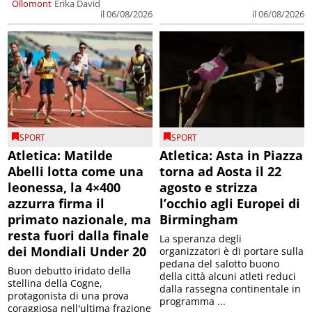
Ollomont
Erika David
il 06/08/2026
il 06/08/2026
SPORT
SPORT
Atletica: Matilde
Atletica: Asta in Piazza
Abelli lotta come una
torna ad Aosta il 22
leonessa, la 4×400
agosto e strizza
azzurra firma il
l’occhio agli Europei di
primato nazionale, ma
Birmingham
resta fuori dalla finale
La speranza degli
dei Mondiali Under 20
organizzatori è di portare sulla
pedana del salotto buono
Buon debutto iridato della
della città alcuni atleti reduci
stellina della Cogne,
dalla rassegna continentale in
protagonista di una prova
programma ...
coraggiosa nell'ultima frazione