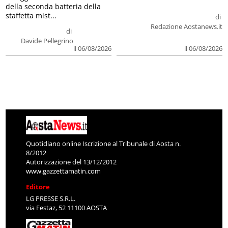
della seconda batteria della
staffetta mist...
di
Redazione Aostanews.it
di
Davide Pellegrino
il 06/08/2026
il 06/08/2026
Quotidiano online Iscrizione al Tribunale di Aosta n.
8/2012
Autorizzazione del 13/12/2012
www.gazzettamatin.com
Editore
LG PRESSE S.R.L.
via Festaz, 52 11100 AOSTA