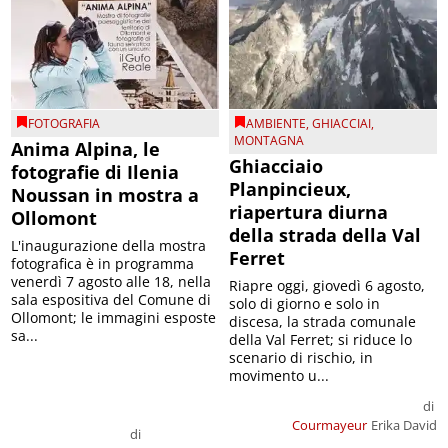
FOTOGRAFIA
AMBIENTE
,
GHIACCIAI
,
MONTAGNA
Anima Alpina, le
Ghiacciaio
fotografie di Ilenia
Planpincieux,
Noussan in mostra a
riapertura diurna
Ollomont
della strada della Val
L'inaugurazione della mostra
Ferret
fotografica è in programma
venerdì 7 agosto alle 18, nella
Riapre oggi, giovedì 6 agosto,
sala espositiva del Comune di
solo di giorno e solo in
Ollomont; le immagini esposte
discesa, la strada comunale
sa...
della Val Ferret; si riduce lo
scenario di rischio, in
movimento u...
di
Courmayeur
Erika David
di