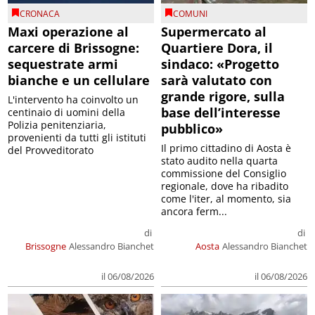
CRONACA
COMUNI
Maxi operazione al
Supermercato al
carcere di Brissogne:
Quartiere Dora, il
sequestrate armi
sindaco: «Progetto
bianche e un cellulare
sarà valutato con
grande rigore, sulla
L'intervento ha coinvolto un
base dell’interesse
centinaio di uomini della
Polizia penitenziaria,
pubblico»
provenienti da tutti gli istituti
Il primo cittadino di Aosta è
del Provveditorato
stato audito nella quarta
commissione del Consiglio
regionale, dove ha ribadito
come l'iter, al momento, sia
ancora ferm...
di
di
Brissogne
Alessandro Bianchet
Aosta
Alessandro Bianchet
il 06/08/2026
il 06/08/2026