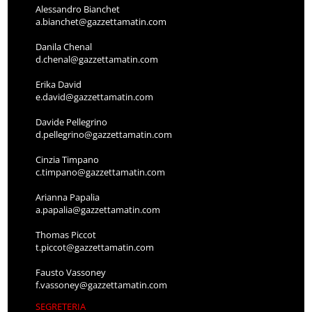
Alessandro Bianchet
a.bianchet@gazzettamatin.com
Danila Chenal
d.chenal@gazzettamatin.com
Erika David
e.david@gazzettamatin.com
Davide Pellegrino
d.pellegrino@gazzettamatin.com
Cinzia Timpano
c.timpano@gazzettamatin.com
Arianna Papalia
a.papalia@gazzettamatin.com
Thomas Piccot
t.piccot@gazzettamatin.com
Fausto Vassoney
f.vassoney@gazzettamatin.com
SEGRETERIA