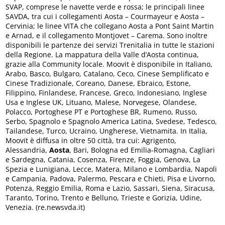
SVAP, comprese le navette verde e rossa; le principali linee
SAVDA, tra cui i collegamenti Aosta – Courmayeur e Aosta –
Cervinia; le linee VITA che collegano Aosta a Pont Saint Martin
e Arnad, e il collegamento Montjovet – Carema. Sono inoltre
disponibili le partenze dei servizi Trenitalia in tutte le stazioni
della Regione. La mappatura della Valle d’Aosta continua,
grazie alla Community locale. Moovit è disponibile in Italiano,
Arabo, Basco, Bulgaro, Catalano, Ceco, Cinese Semplificato e
Cinese Tradizionale, Coreano, Danese, Ebraico, Estone,
Filippino, Finlandese, Francese, Greco, Indonesiano, Inglese
Usa e Inglese UK, Lituano, Malese, Norvegese, Olandese,
Polacco, Portoghese PT e Portoghese BR, Rumeno, Russo,
Serbo, Spagnolo e Spagnolo America Latina, Svedese, Tedesco,
Tailandese, Turco, Ucraino, Ungherese, Vietnamita. In Italia,
Moovit è diffusa in oltre 50 città, tra cui: Agrigento,
Alessandria,
Aosta
, Bari, Bologna ed Emilia-Romagna, Cagliari
e Sardegna, Catania, Cosenza, Firenze, Foggia, Genova, La
Spezia e Lunigiana, Lecce, Matera, Milano e Lombardia, Napoli
e Campania, Padova, Palermo, Pescara e Chieti, Pisa e Livorno,
Potenza, Reggio Emilia, Roma e Lazio, Sassari, Siena, Siracusa,
Taranto, Torino, Trento e Belluno, Trieste e Gorizia, Udine,
Venezia. (re.newsvda.it)