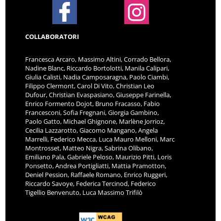
COLLABORATORI
Francesca Arcaro, Massimo Altini, Corrado Bellora,
Nadine Blanc, Riccardo Bortolotti, Manila Calipari,
Giulia Calisti, Nadia Camposaragna, Paolo Ciambi,
Filippo Clermont, Carol Di Vito, Christian Leo
Dufour, Christian Evaspasiano, Giuseppe Farinella,
Enrico Formento Dojot, Bruno Fracasso, Fabio
Francesconi, Sofia Fregnani, Giorgia Gambino,
Paolo Gatto, Michael Ghignone, Marlène Jorrioz,
Cecilia Lazzarotto, Giacomo Mangano, Angela
Marrelli, Federico Mecca, Luca Mauro Melloni, Marc
Montrosset, Matteo Nigra, Sabrina Olibano,
Emiliano Pala, Gabriele Peloso, Maurizio Pitti, Loris
Ponsetto, Andrea Portigliatti, Mattia Pramotton,
Deniel Pession, Raffaele Romano, Enrico Ruggeri,
Riccardo Savoye, Federica Tercinod, Federico
Tigellio Benvenuto, Luca Massimo Trifilò