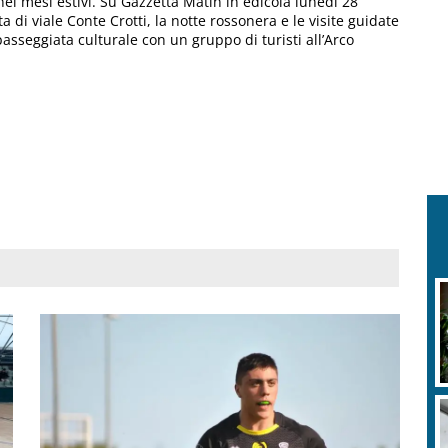
i mesi estivi. Su Gazzetta Matin in edicola lunedì 28
ta di viale Conte Crotti, la notte rossonera e le visite guidate
 passeggiata culturale con un gruppo di turisti all’Arco