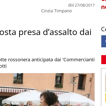
di
il
27/08/2017
n
Cinzia Timpano
C
sta presa d’assalto dai
otte rossonera anticipata dai 'Commercianti
otti