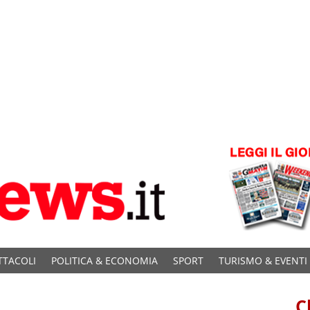
TTACOLI
POLITICA & ECONOMIA
SPORT
TURISMO & EVENTI
C