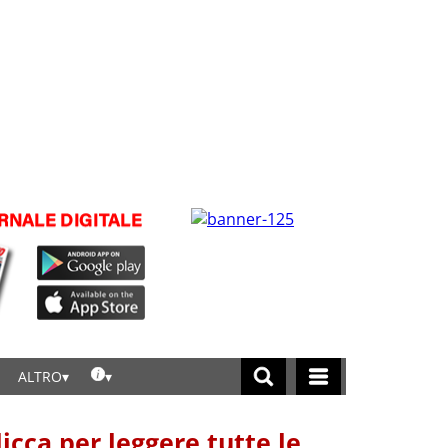
ALTRO
licca per leggere tutte le