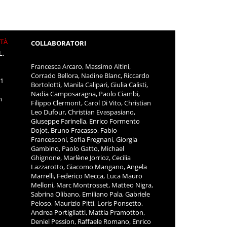
ITÀ
COLLABORATORI
L.
Francesca Arcaro, Massimo Altini,
Corrado Bellora, Nadine Blanc, Riccardo
11
Bortolotti, Manila Calipari, Giulia Calisti,
Nadia Camposaragna, Paolo Ciambi,
m
Filippo Clermont, Carol Di Vito, Christian
Leo Dufour, Christian Evaspasiano,
Giuseppe Farinella, Enrico Formento
Dojot, Bruno Fracasso, Fabio
Francesconi, Sofia Fregnani, Giorgia
Gambino, Paolo Gatto, Michael
Ghignone, Marlène Jorrioz, Cecilia
Lazzarotto, Giacomo Mangano, Angela
Marrelli, Federico Mecca, Luca Mauro
Melloni, Marc Montrosset, Matteo Nigra,
Sabrina Olibano, Emiliano Pala, Gabriele
Peloso, Maurizio Pitti, Loris Ponsetto,
Andrea Portigliatti, Mattia Pramotton,
Deniel Pession, Raffaele Romano, Enrico