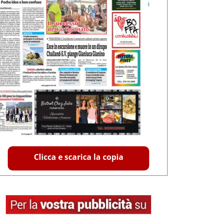
Clicca e scarica la copia