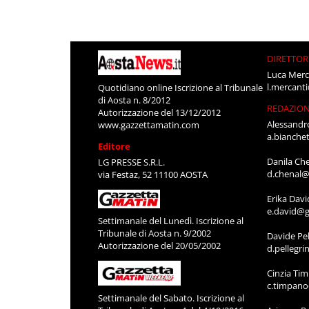
DIRETTOR
Luca Merc
l.mercant
Quotidiano online Iscrizione al Tribunale
di Aosta n. 8/2012
REDAZIO
Autorizzazione del 13/12/2012
Alessandr
www.gazzettamatin.com
a.bianche
Editore
Danila Ch
LG PRESSE S.R.L.
d.chenal@
via Festaz, 52 11100 AOSTA
Erika Davi
e.david@g
Settimanale del Lunedì. Iscrizione al
Tribunale di Aosta n. 9/2002
Davide Pel
Autorizzazione del 20/05/2002
d.pellegr
Cinzia Ti
c.timpan
Settimanale del Sabato. Iscrizione al