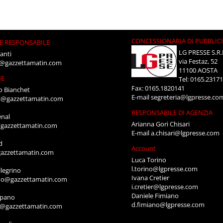
CONCESSIONARIA DI PUBBLIC
E RESPONSABILE
LG PRESSE S.R.
anti
via Festaz, 52
i@gazzettamatin.com
11100 AOSTA
NE
Tel: 0165.2317
Fax: 0165.1820141
o Bianchet
E-mail
segreteria@lgpresse.co
t@gazzettamatin.com
RESPONSABILE DI AGENZIA
enal
Arianna Gori Chisari
gazzettamatin.com
E-mail
a.chisari@lgpresse.com
d
Account
azzettamatin.com
Luca Torino
l.torino@lgpresse.com
legrino
Ivana Cretier
ino@gazzettamatin.com
i.cretier@lgpresse.com
Daniele Fimiano
mpano
d.fimiano@lgpresse.com
o@gazzettamatin.com