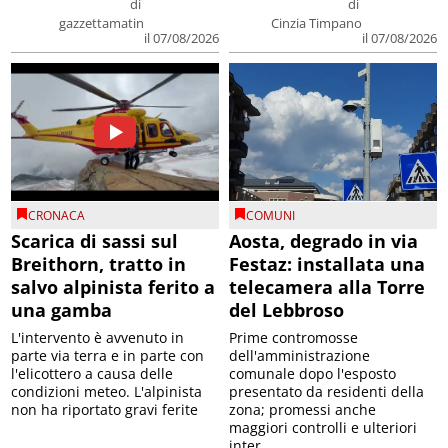
di
di
gazzettamatin
Cinzia Timpano
il 07/08/2026
il 07/08/2026
CRONACA
COMUNI
Scarica di sassi sul
Aosta, degrado in via
Breithorn, tratto in
Festaz: installata una
salvo alpinista ferito a
telecamera alla Torre
una gamba
del Lebbroso
L'intervento è avvenuto in
Prime contromosse
parte via terra e in parte con
dell'amministrazione
l'elicottero a causa delle
comunale dopo l'esposto
condizioni meteo. L'alpinista
presentato da residenti della
non ha riportato gravi ferite
zona; promessi anche
maggiori controlli e ulteriori
inter...