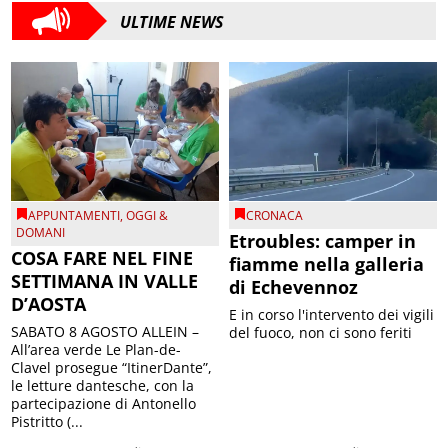
ULTIME NEWS
APPUNTAMENTI
,
OGGI &
CRONACA
DOMANI
Etroubles: camper in
COSA FARE NEL FINE
fiamme nella galleria
SETTIMANA IN VALLE
di Echevennoz
D’AOSTA
E in corso l'intervento dei vigili
SABATO 8 AGOSTO ALLEIN –
del fuoco, non ci sono feriti
All’area verde Le Plan-de-
Clavel prosegue “ItinerDante”,
le letture dantesche, con la
partecipazione di Antonello
Pistritto (...