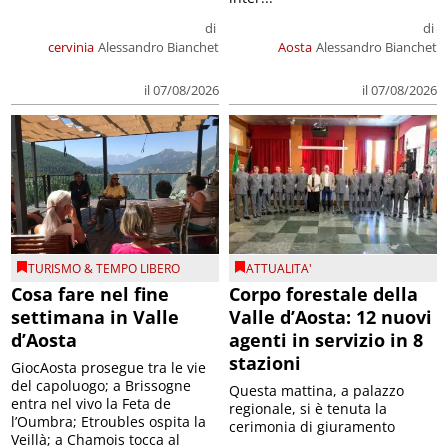
di
di
cervinia
Alessandro Bianchet
Aosta
Alessandro Bianchet
il 07/08/2026
il 07/08/2026
TURISMO & TEMPO LIBERO
ATTUALITA'
Cosa fare nel fine
Corpo forestale della
settimana in Valle
Valle d’Aosta: 12 nuovi
d’Aosta
agenti in servizio in 8
stazioni
GiocAosta prosegue tra le vie
del capoluogo; a Brissogne
Questa mattina, a palazzo
entra nel vivo la Feta de
regionale, si è tenuta la
l’Oumbra; Etroubles ospita la
cerimonia di giuramento
Veillà; a Chamois tocca al