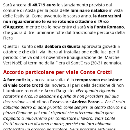
Sarà ancora di
48.719 euro
lo stanziamento previsto dal
comune di Aosta per la posa delle
luminarie natalizie
in vista
delle festività. Come avvenuto lo scorso anno,
le decorazioni
non riguarderanno le varie rotonde cittadine e l’Arco
d’Augusto
, mentre tra le new entry ci sarà
via Ponte Romano
,
che godrà di tre luminarie tolte dal tradizionale percorso della
Fiera
Questo il sunto della
delibera di Giunta
approvata giovedì 5
ottobre e che dà il via libera all’installazione delle luci per il
periodo che va dal 24 novembre (inaugurazione del Marché
Vert Noël) al termine della Fiera di Sant’Orso (30-31 gennaio).
Accordo particolare per viale Conte Crotti
A fare notizia
, ancora una volta, è la
temporanea esclusione
di viale Conte Crotti
dal novero, al pari della decisione di non
illuminare rotonde e Arco d’Augusto. «
Per quanto riguarda
rotatorie e Arco, la decisione è quella di non procedere più alla
decorazione
– sottolinea l’assessore
Andrea Paron
–
. Per il resto,
abbiamo deciso di dare priorità, come sempre, al centro storico e a
piazza Chanoux, poi con i risparmi che otterremo dalla gara
d’appalto ci muoveremo per completare il lavoro. Viale Conte
Crotti merita un discorso a parte, perché con loro abbiamo
sottoscritto un accordo particolare. Nelle prossime settimane