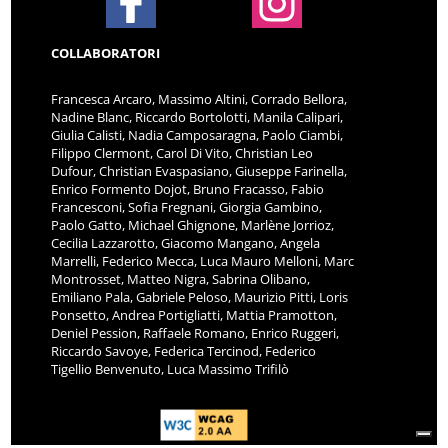
COLLABORATORI
Francesca Arcaro, Massimo Altini, Corrado Bellora,
Nadine Blanc, Riccardo Bortolotti, Manila Calipari,
Giulia Calisti, Nadia Camposaragna, Paolo Ciambi,
Filippo Clermont, Carol Di Vito, Christian Leo
Dufour, Christian Evaspasiano, Giuseppe Farinella,
Enrico Formento Dojot, Bruno Fracasso, Fabio
Francesconi, Sofia Fregnani, Giorgia Gambino,
Paolo Gatto, Michael Ghignone, Marlène Jorrioz,
Cecilia Lazzarotto, Giacomo Mangano, Angela
Marrelli, Federico Mecca, Luca Mauro Melloni, Marc
Montrosset, Matteo Nigra, Sabrina Olibano,
Emiliano Pala, Gabriele Peloso, Maurizio Pitti, Loris
Ponsetto, Andrea Portigliatti, Mattia Pramotton,
Deniel Pession, Raffaele Romano, Enrico Ruggeri,
Riccardo Savoye, Federica Tercinod, Federico
Tigellio Benvenuto, Luca Massimo Trifilò