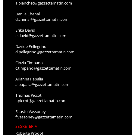
a.bianchet@gazzettamatin.com
Danila Chenal
d.chenal@gazzettamatin.com
Erika David
e.david@gazzettamatin.com
Davide Pellegrino
d.pellegrino@gazzettamatin.com
Cinzia Timpano
c.timpano@gazzettamatin.com
Arianna Papalia
a.papalia@gazzettamatin.com
Thomas Piccot
t.piccot@gazzettamatin.com
Fausto Vassoney
f.vassoney@gazzettamatin.com
SEGRETERIA
Roberta Prodoti