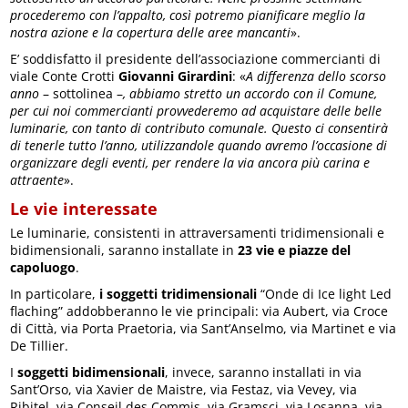
procederemo con l’appalto, così potremo pianificare meglio la
nostra azione e la copertura delle aree mancanti
».
E’ soddisfatto il presidente dell’associazione commercianti di
viale Conte Crotti
Giovanni Girardini
: «
A differenza dello scorso
anno
– sottolinea –
, abbiamo stretto un accordo con il Comune,
per cui noi commercianti provvederemo ad acquistare delle belle
luminarie, con tanto di contributo comunale. Questo ci consentirà
di tenerle tutto l’anno, utilizzandole quando avremo l’occasione di
organizzare degli eventi, per rendere la via ancora più carina e
attraente
».
Le vie interessate
Le luminarie, consistenti in attraversamenti tridimensionali e
bidimensionali, saranno installate in
23 vie e piazze del
capoluogo
.
In particolare,
i soggetti tridimensionali
“Onde di Ice light Led
flaching” addobberanno le vie principali: via Aubert, via Croce
di Città, via Porta Praetoria, via Sant’Anselmo, via Martinet e via
De Tillier.
I
soggetti bidimensionali
, invece, saranno installati in via
Sant’Orso, via Xavier de Maistre, via Festaz, via Vevey, via
Ribitel, via Conseil des Commis, via Gramsci, via Losanna, via