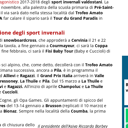
agonistico
2017-2018 degli
sport invernali valdostani
. La
 novembre, alla palestra della scuola primaria di
Pré-Saint-
, il via sarà dato nella stessa località dal
Trofeo Amato
A
far calare il sipario sarà il
Tour du Grand Paradis
in
ione degli sport invernali
di
snowboardcross
, che approderà a
Cervinia
il 21 e 22
a tavola, a fine gennaio a
Courmayeur
, ci sarà la
Coppa
a fine febbraio, ci sarà il
Fisi Baby Tour
(Baby e Cuccioli) di
 sci alpino, che, come detto, decollerà con il
Trofeo Amato
ttimana successiva, ancora a
Pila
, è in programma il
ad
Allievi
e
Ragazzi
. Il
Grand Prix Italia
arriverà in
Valle
ressoney
,
La Thuile
e
Pila
. Dal 15 marzo a
La Thuile
e
R
vi
e
Ragazzi.
All’inizio di aprile
Champoluc
e
La Thuile
v
e
Cuccioli
.
Cogne, gli Opa Games. Gli appuntamenti di spicco del
res
del 13-14 gennaio a
Brusson
(replicati il 10 marzo) e
 a
Bionaz
. Sempre nella località della
Coumba
, la prima
a di chiusura dello
Il presidente dell’Asiva Riccardo Borbey