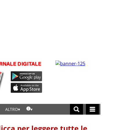
ALTRO
licca per leggere tutte le