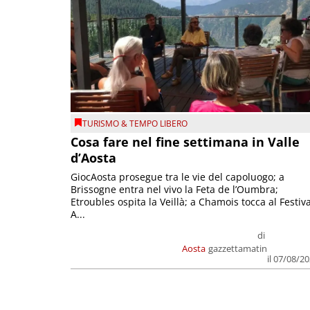
TURISMO & TEMPO LIBERO
Cosa fare nel fine settimana in Valle
d’Aosta
GiocAosta prosegue tra le vie del capoluogo; a
Brissogne entra nel vivo la Feta de l’Oumbra;
Etroubles ospita la Veillà; a Chamois tocca al Festiva
A...
di
Aosta
gazzettamatin
il 07/08/2