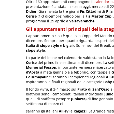
Oltre 160 appuntamenti compongono il
calendario 
presentazione è andata in scena oggi, mercoledì 22
Didier
. Già rinviata la tre giorni
Fis Cittadini
di
Pila
Cerise
(1-3 dicembre) valido per la
Fis Master Cup
.
programma il 29 aprile a
Valsavarenche
.
Gli appuntamenti principali della stag
L’appuntamento clou è quello la Coppa del Mondo 
dicembre. Sempre per quanto riguarda lo sport dell
Italia
di
slope style
e
big air
. Sulle nevi del Breuil, 
slo
pe style
.
La parte del leone nel calendario valdostano la fa lo
Cerise
del primo fine settimana di dicembre. La se
Memorial Fosson
, importante kermesse riservato 
d’Aosta
a metà gennaio e a febbraio, con tappe a
G
Courmayeur
ci saranno i campionati regionali
Allie
ospiteranno le finali regionali delle categorie
Baby
Il fondo vivrà, il 3-4 marzo sul
Prato di Sant’Orso
a 
biathlon sono i campionati italiani individuali
Junio
quelli di staffetta (sempre
Juniores
) di fine gennaio
settimana di marzo ci
saranno gli italiani
Allievi
e
Ragazzi
. La grande fest