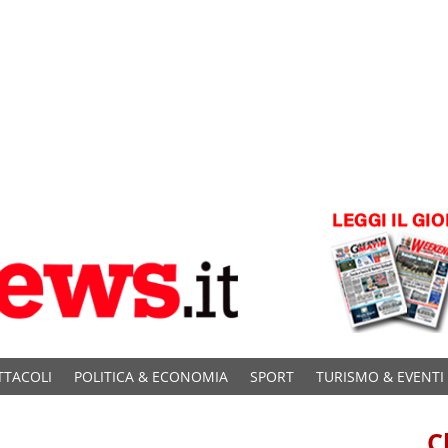
TTACOLI
POLITICA & ECONOMIA
SPORT
TURISMO & EVENTI
C