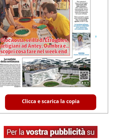
Clicca e scarica la copia